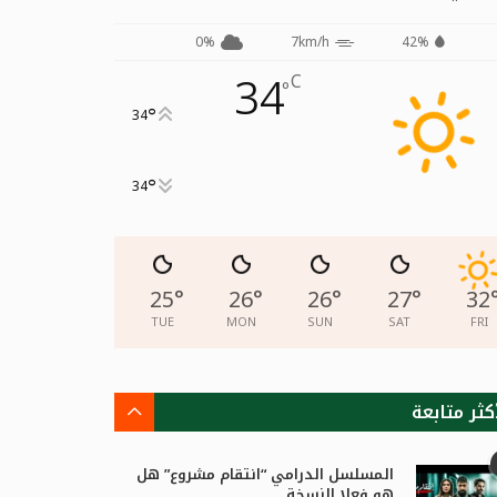
0%
7km/h
42%
34
C
°
°
34
°
34
25
°
26
°
26
°
27
°
32
TUE
MON
SUN
SAT
FRI
كثر متابعة
المسلسل الدرامي “انتقام مشروع” هل
هو فعلا النسخة...