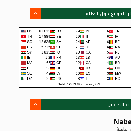
ار الموقع حول العالم
US
81.625K
JO
292
IN
65
TR
TN
17.889K
YE
290
IT
62
IR
SG
12.625K
SA
241
AE
62
BE
CN
5.715K
CH
219
NL
60
KW
SY
1.835K
IQ
200
QA
57
PL
IE
1.2K
FR
138
LB
48
AU
MA
659
GB
129
CA
45
BR
EG
581
DE
108
HK
42
OM
SE
422
LY
105
ES
38
MW
DZ
295
PS
80
IL
36
RO
Total: 125.719K
-
Tracking ON
لة الطقس
Nabe
 صافية