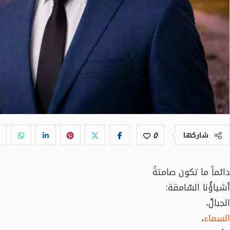
0
شاركها
دائماً ما تكون صامتةً
أشياؤُنا السّامقة:
الجبالُ،
السماء
،