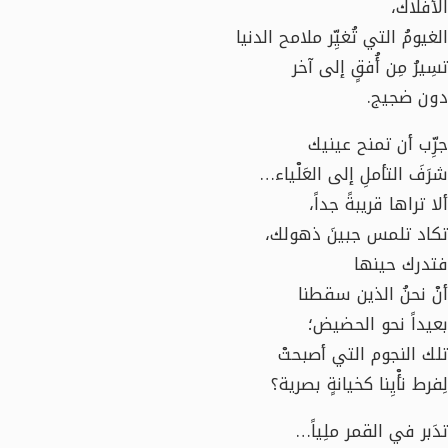
الأفلاك،
الغيومُ التي تُغيِّر ملامح الدنيا
تسِيرُ مِن أُفقٍ إلى آخر
دون ضجيج.
جرِّب أن تمنح عينيك
شرَفَ التأملِ إلى العَلْياء…
ألا تراها قريبةً جداً،
تكاد تلمس جبينَ ذهولك،
فتدرك حينها
أنْ نحنُ الذين سقطنا
بعيداً نحو الحضيض؛
تلك النجوم التي أصبحتْ
لِفرط نأْيِنا كخيانةٍ بصرية؟
تدَبر في القمر ملِياً…