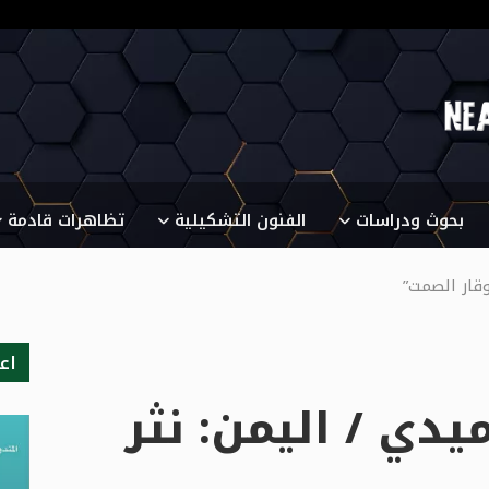
بحوث ودراسات
الفنون التشكيلية
تظاهرات قادمة
قار الصمت”
اع
ي / اليمن: نثر