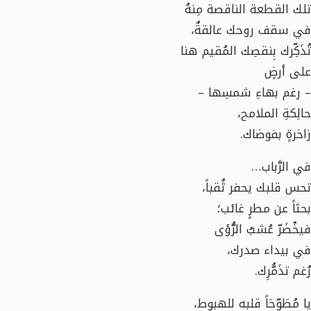
تلك القطعة الناقصة مِنهُ
في سقف روحك عالقةٌ،
تُذَكِّرك بِنقصِك المُقيم هنا
على أرضٍ
– رغم بهاءِ شمسِها –
حالِكةِ الملامح،
زاخرةٍ بفوضاك.
في الرَّباب…
تحس قلبك يحفر ثُقباً،
بحثاً عن مطرٍ غائب؛
فيخْضَرّ عُشبُ الرُّؤى
في بيداء صدرك،
رُغم تذَمُّرِك.
يا مُطَوِّحَاً قلبه للهبوط،