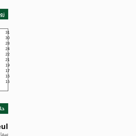
زو
31
30
28
24
22
21
19
17
16
15
حا
ul
سماء