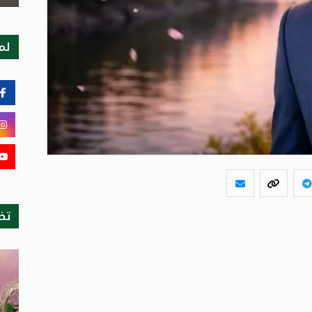
لمت
تظ