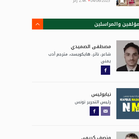
04/06/2025
2.4K زائر
مؤلفين والمراسلين
مصطفى الصميدي
شاعر، ناثر، هايكويست، مترجم أدب
يمني
نيابوليس
تونس
رئيس التحرير
منصف كريمي