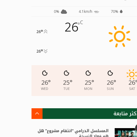
0%
4.1km/h
70%
26
C
°
°
26
°
26
26
°
25
°
25
°
26
°
26
WED
TUE
MON
SUN
SAT
كثر متابعة
المسلسل الدرامي “انتقام مشروع” هل
هو فعلا النسخة...