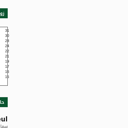
زو
31
30
28
24
22
21
19
17
16
15
حا
ul
سماء