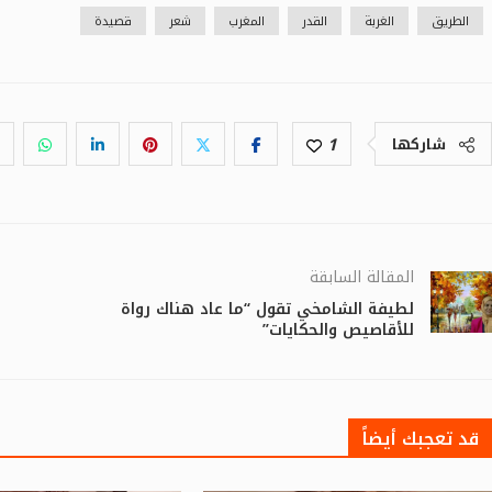
الطريق
الغربة
القدر
المغرب
شعر
قصيدة
1
شاركها
المقالة السابقة
لطيفة الشامخي تقول “ما عاد هناك رواة
للأقاصيص والحكايات”
قد تعجبك أيضاً