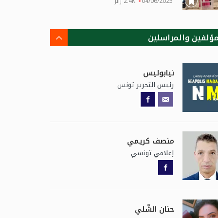
04/06/2025
2.4K زائر
مؤلفين والمراسلين
نيابوليس
تونس
رئيس التحرير
منصف كريمي
تونسي
إعلامي
حنان الشّلي