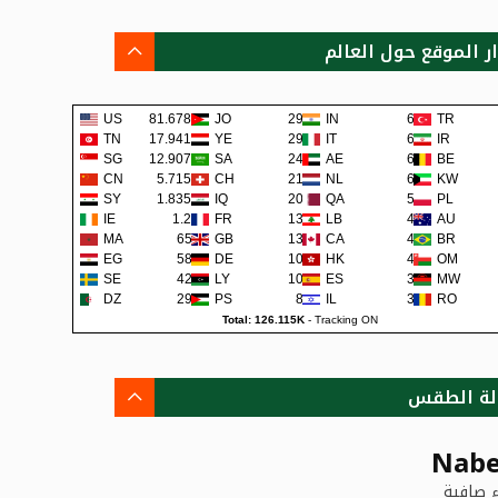
ار الموقع حول العالم
US
81.678K
JO
292
IN
68
TR
TN
17.941K
YE
290
IT
62
IR
SG
12.907K
SA
242
AE
62
BE
CN
5.715K
CH
219
NL
60
KW
SY
1.835K
IQ
200
QA
57
PL
IE
1.2K
FR
138
LB
48
AU
MA
659
GB
133
CA
45
BR
EG
581
DE
108
HK
42
OM
SE
422
LY
105
ES
38
MW
DZ
295
PS
80
IL
36
RO
Total: 126.115K
-
Tracking ON
لة الطقس
Nabe
 صافية