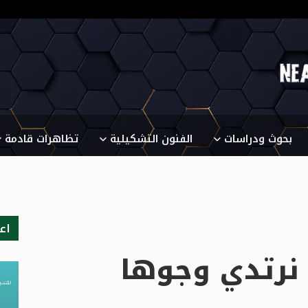
بحوث ودراسات
الفنون التشكيلية
تظاهرات قادمة
اع
 نرتدي وجوها