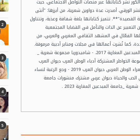
لكور نشر كتاباتها عبر منصات التواصل الاجتماعي، حيث
نشر الورقي. أصدرت عدة دواوين شعرية، من أبرزها: "أنثى
ة القصيدة"**. تتميز كتاباتها بلغة شفافة وعذبة، وتتناول
2
التعبير عن الذات والتأمل في القضايا المجتمعية
اطها الفعّال في المشهد الثقافي المغربي والعربي، من
ة، كما نُشرت أعمالها في مجلات ومنابر أدبية مرموقة.
الاصدارات: - هديل الحمائم مجموعة شعرية_ جامعة المبدعين المغاربة 2017. - شاميدوريا مجموعة شعرية _
3
. - صليل الحروف موسوعة الخواطر المشتركة أدباء الوطن العرب ديوان العرب
2019 . - صليل الحروف موسوعة الشعر المشتركة شعراء الوطن العربي ديوان العرب 2019 - وجع الرغبة لنساء
نشر والترجمة 2023 _ - شدو في الحب والحياة ديوان عربي مشترك منشورات جامعة
4
5