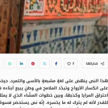
1
شاركها
هذا النص ينهض على لغةٍ مشبعةٍ بالأسى والتمرد، حيث ي
على انكسار الأرواح وتبدّد الملامح في وطنٍ يبيع أبناءه 
احتراق المرايا وكذبها، وبين خطوات المشّاء الذي لا
للقدر لأنه لم يترك له ما يخسره. إنّه نص يستحضر قسوة