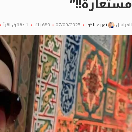
مستعارة!!”
المراسل
ثورية الكور
07/09/2025
680
زائر
1 دقائق اقرأ