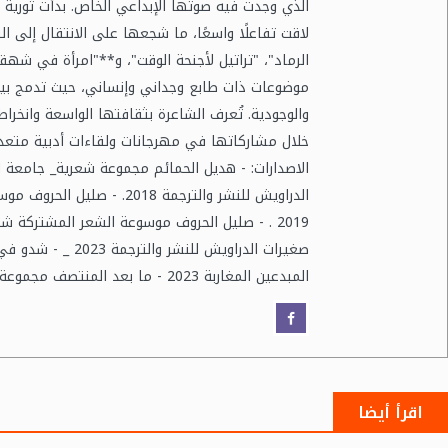
الذي وجدت فيه صوتها الإبداعي الخاص. بدأت ثورية ا
لاقت تفاعلًا واسعًا، ما شجعها على الانتقال إلى ال
الرماد"، "تراتيل لأجنحة الوقت"، و**"امرأة في شهق
موضوعات ذات طابع وجداني وإنساني، حيث تدمج بين 
والوجودية. تُعرف الشاعرة بثقافتها الواسعة وانخر
خلال مشاركاتها في مهرجانات ولقاءات أدبية متعدد
الدراويش للنشر والترجمة 2018
صغيرات الدراويش لل
المبدعين المغاربة 2023 - ما بعد المنتصف مجموعة شعرية _جامعة المبدعين المغاربة 2023 .
اقرأ أيضا