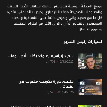
موقع المـجلّـة الرقمية نيـابوليس بوابتك لمتابعة الأخبار الحينية
والمعلومات الصحيحة موقعنا الإخباري يحرص دائما على تقديم
كل ما هو صحيح وآني ونحرص دائما على الشفافية والحياد
الموضوعي وتقديم الرأي والرأي الآخر مع احترام الاختلاف
وحقوق الانسان.
اختيارات رئيس التحرير
سعيد إبراهيم زعلوك: يكتب “أنتِ… وما...
12/12/2025
708 زائر
قليبية: دورة تكوينية مفتوحة في
تقنيات...
05/04/2026
520 زائر