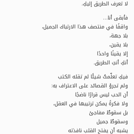
لا تعرف الطريق إليكِ.
فأبقى أنا…
واقفًا في منتصف هذا الارتباك الجميل،
بلا جهة،
بلا يقين،
إلا يقينًا واحدًا
أنكِ أنتِ الطريق.
فيكِ تعلّمتُ شيئًا لم تقله الكتب
ولم تجرؤ القصائد على الاعتراف به:
أن الحب ليس قرارًا ناضجًا
ولا فكرةً يمكن ترتيبها في العقل،
بل سقوطٌ مفاجئ
وسقوطٌ جميل
يشبه أن يفتح القلب نافذته