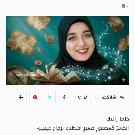
0
شاركها
كلما رأيتكِ
أنكسرُ كعصفورٍ صغيرٍ اصطدم بزجاج عينيكِ،