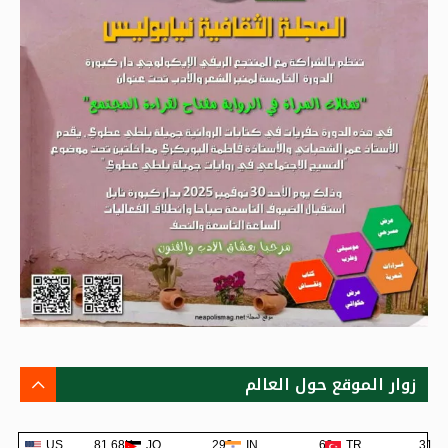
زوار الموقع حول العالم
US
81.68K
JO
293
IN
68
TR
31