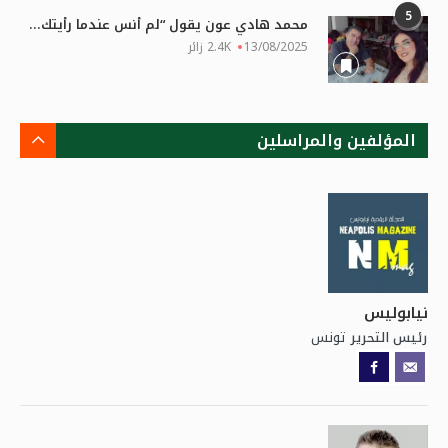
5
محمد هادي عون يقول “لم أنس عندما رأيتك...
13/08/2025
2.4K زائر
المؤلفين والمراسلين
نيابوليس
تونس
رئيس التحرير