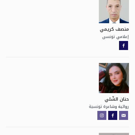
منصف كريمي
تونسي
إعلامي
حنان الشّلي
تونسية
روائية وشاعرة