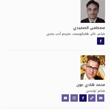
مصطفى الصميدي
يمني
شاعر، ناثر، هايكويست، مترجم أدب
محمد هادي عون
تونسي
شاعر