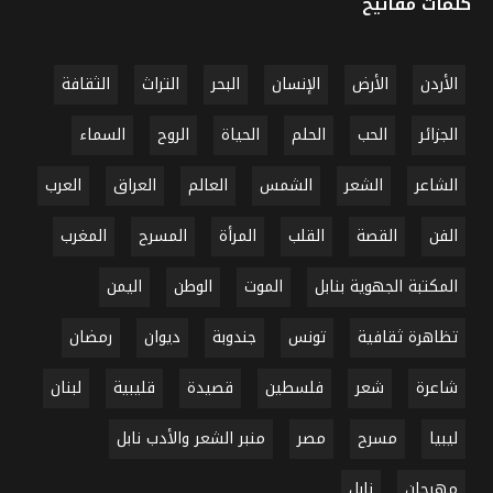
كلمات مفاتيح
الأردن
الأرض
الإنسان
البحر
التراث
الثقافة
الجزائر
الحب
الحلم
الحياة
الروح
السماء
الشاعر
الشعر
الشمس
العالم
العراق
العرب
الفن
القصة
القلب
المرأة
المسرح
المغرب
المكتبة الجهوية بنابل
الموت
الوطن
اليمن
تظاهرة ثقافية
تونس
جندوبة
ديوان
رمضان
شاعرة
شعر
فلسطين
قصيدة
قليبية
لبنان
ليبيا
مسرح
مصر
منبر الشعر والأدب نابل
مهرجان
نابل