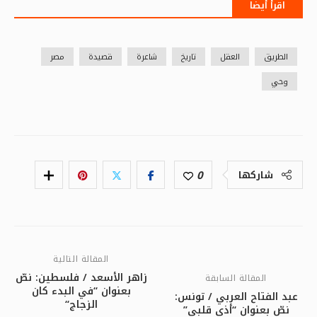
اقرأ أيضا
الطريق
العقل
تاريخ
شاعرة
قصيدة
مصر
وحي
0
شاركها
المقالة التالية
زاهر الأسعد / فلسطين: نصّ
المقالة السابقة
بعنوان “في البدء كان
عبد الفتاح العربي / تونس:
الزجاج“
نصّ بعنوان “أذى قلبي”