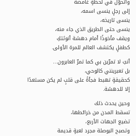
وأتحوّل في لحظةٍ غامضة
إلى رجلٍ ينسى اسمه،
ينسى تاريخه،
ينسى حتى الطريق الذي جاء منه،
ويقف مأخوذًا أمام دهشة أنوثتكِ
كطفلٍ يكتشف العالم للمرة الأولى.
أنتِ لا تمرّين بي كما تمرّ العابرون…
بل تعبرينني كالوحي،
كحقيقةٍ تهبط فجأةً على قلبٍ لم يكن مستعدًا
إلا للدهشة.
وحين يحدث ذلك
تسقط المدن من خرائطها،
تضيع الجهات الأربع،
وتصبح البوصلة مجرد لعبةٍ قديمة