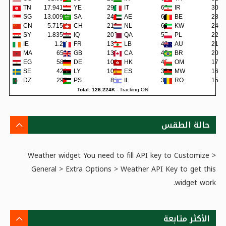
TN
17.941K
YE
290
IT
62
IR
30
SG
13.009K
SA
242
AE
62
BE
28
CN
5.715K
CH
219
NL
60
KW
24
SY
1.835K
IQ
200
QA
57
PL
22
IE
1.2K
FR
138
LB
48
AU
21
MA
659
GB
133
CA
45
BR
20
EG
581
DE
108
HK
42
OM
17
SE
422
LY
105
ES
38
MW
16
DZ
297
PS
80
IL
36
RO
15
Total: 126.224K
-
Tracking ON
حالة الطقس
Weather widget
You need to fill API key to Customize >
General > Extra Options > Weather API Key to get this
widget work.
الأكثر متابعة