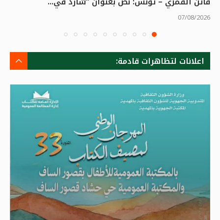
فاتن القمري – تونس: نصّ بعنوان “شاردٌ في...
07/08/2026
اعلانات لتظاهرات قادمة: