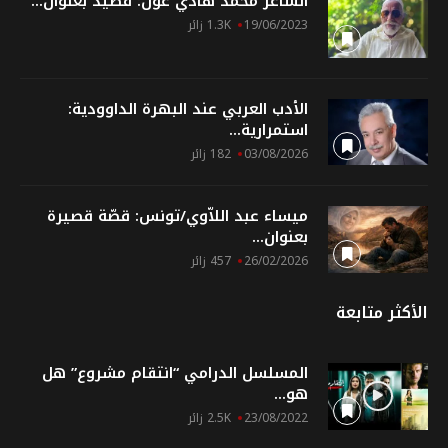
الشاعر محمد هادي عون: قصيد بعنوان...
19/06/2023
1.3K زائر
الأدب العربي عند البهرة الداوودية:
استمرارية...
03/08/2026
182 زائر
ميساء عبد اللاّوي/تونس: قصّة قصيرة
بعنوان...
26/02/2026
457 زائر
الأكثر متابعة
المسلسل الدرامي “انتقام مشروع” هل
هو...
23/08/2022
2.5K زائر