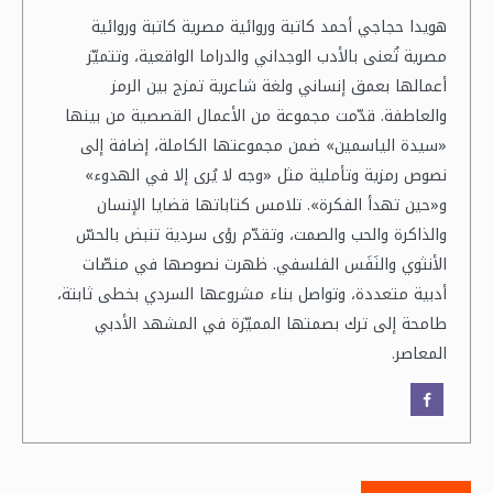
هويدا حجاجي أحمد كاتبة وروائية مصرية كاتبة وروائية
مصرية تُعنى بالأدب الوجداني والدراما الواقعية، وتتميّز
أعمالها بعمق إنساني ولغة شاعرية تمزج بين الرمز
والعاطفة. قدّمت مجموعة من الأعمال القصصية من بينها
«سيدة الياسمين» ضمن مجموعتها الكاملة، إضافة إلى
نصوص رمزية وتأملية مثل «وجه لا يُرى إلا في الهدوء»
و«حين تهدأ الفكرة». تلامس كتاباتها قضايا الإنسان
والذاكرة والحب والصمت، وتقدّم رؤى سردية تنبض بالحسّ
الأنثوي والنَفَس الفلسفي. ظهرت نصوصها في منصّات
أدبية متعددة، وتواصل بناء مشروعها السردي بخطى ثابتة،
طامحة إلى ترك بصمتها المميّزة في المشهد الأدبي
المعاصر.