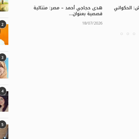
: الحكواتي
هدى حجاجي أحمد – مصر: متتالية
أميرة غ
قصصية بعنوان...
بعنوان “
/07/2026
18/07/2026
2
3
4
5