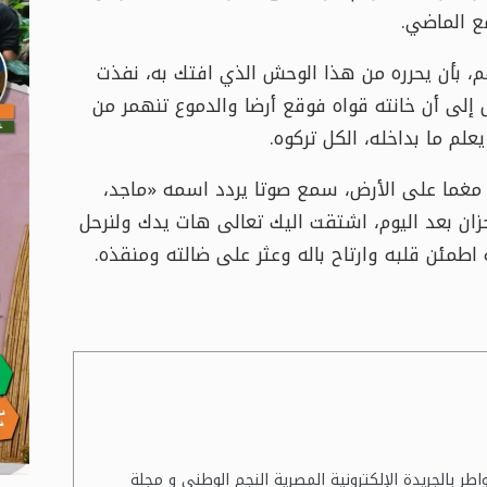
مع الماضي.
م، بأن يحرره من هذا الوحش الذي افتك به، نفذت
لى أن خانته قواه فوقع أرضا والدموع تنهمر من
علم ما بداخله، الكل تركوه.
 مغما على الأرض، سمع صوتا يردد اسمه «ماجد،
زان بعد اليوم، اشتقت اليك تعالى هات يدك ولنرحل
اطمئن قلبه وارتاح باله وعثر على ضالته ومنقذه.
ديد الخواطر بالجريدة الإلكترونية المصرية النجم الوطني و مجلة