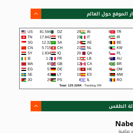
ار الموقع حول العالم
US
81.594K
DZ
291
IN
63
TR
TN
17.842K
YE
290
IT
62
IR
SG
12.32K
SA
241
AE
62
BE
CN
5.715K
CH
219
NL
60
KW
SY
1.834K
IQ
200
QA
57
PL
IE
1.2K
FR
138
LB
48
AU
MA
659
GB
129
CA
45
BR
EG
579
DE
108
HK
42
OM
SE
422
LY
105
ES
38
MW
JO
292
PS
80
IL
36
RO
Total: 125.326K
-
Tracking ON
لة الطقس
Nabe
 صافية