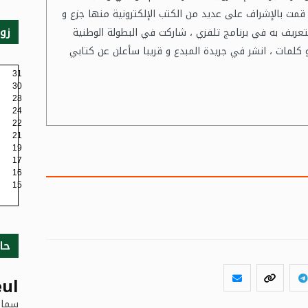
ت قمت بالإشراف على عديد من الكتب الإلكترونية منها جزع و
زو
عريف به في برنامج تلفزي ، شاركت في البطولة الوطنية
و كلمات ، انشر في جريدة المبدع و قريبا سأعلن عن كتابي
31
30
28
24
22
21
19
17
16
15
حا
ul
سماء