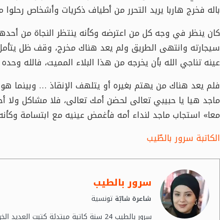
باله فخرج هاربا يريد التحرر من أطياف ذكريات وأشخاص رحلوا 
كان ينظر في وجه كل من اعترضه وكأنه ينتظر النجاة من أحده
سيجارته وانتهى الطريق ولم يعد هناك مخرج، وقف ظل يتأمل إ
عينه تناجي الله بأن يخرجه من هذا البلاء المميت، فالله وحده ي
فلم يعد هناك من يهتم بغيره أو يتلهف الإنقاذ … وبينما هو
ماجد هيا يا حبيبي تعالى لحضن أمك تعالى، فلا مشاكل ولا أح
معا» استجاب ماجد لنداء أمه فأغمض عينيه مع ابتسامة وكأنه 
الكاتبة سرور بالطّيب
سرور بالطيب
تونسية
شاعرة شابّة
سرور بالطيب 24 سنة كاتبة مبتدئة كتبت الع