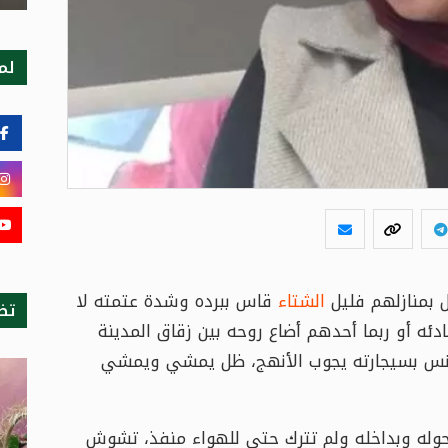
لمت
ل بمنازلهم فليل
الشتاء
قاس ببرده وشدة عتمته لا
تظ
بادئه أو ربما أحدهم أضاع روحه بين زقاق المدينة
تأنس بسيجارته يجوب الأنهج، ظل يمشي ويمشي
 حوله وبداخله ولم تترك حتى للهواء منفذ، تشوش