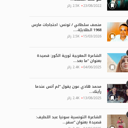
23/08/2022
2.5K زائر
ربي – الجزائر: قصّة قصيرة
ياسر الخربطلي – سوريا: قصة قص
فدا...
بعنوان “وراء...
03/07/2026
14
منصف سلطاني / تونس: احتجاجات مارس
1968 الطلابيّة،...
15/03/2026
2.5K زائر
الشاعرة المغربية ثورية الكور: قصيدة
بعنوان “ما بعد...
04/06/2025
2.4K زائر
محمد هادي عون يقول “لم أنس عندما
رأيتك...
13/08/2025
2.4K زائر
الشاعرة التونسية سونيا عبد اللطيف:
قصيدة بعنوان “سفر...