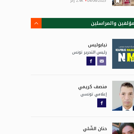
04/06/2025
2.4K زائر
مؤلفين والمراسلين
نيابوليس
تونس
رئيس التحرير
منصف كريمي
تونسي
إعلامي
حنان الشّلي