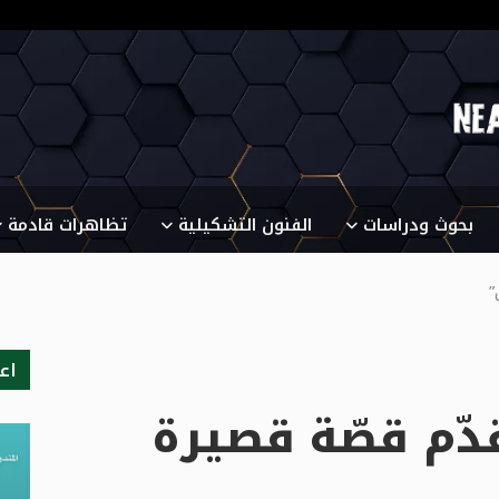
بحوث ودراسات
الفنون التشكيلية
تظاهرات قادمة
ل”
اع
ّم قصّة قصيرة