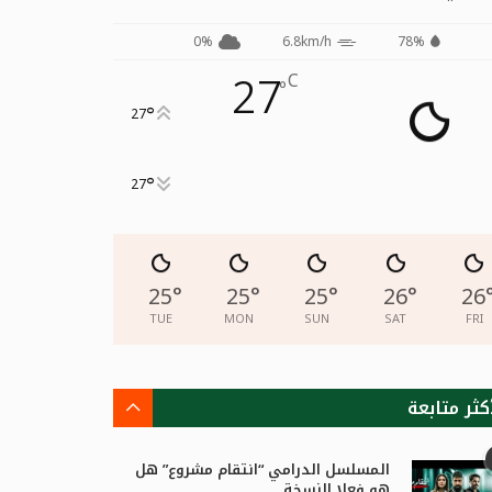
0%
6.8km/h
78%
27
C
°
°
27
°
27
25
°
25
°
25
°
26
°
26
TUE
MON
SUN
SAT
FRI
كثر متابعة
المسلسل الدرامي “انتقام مشروع” هل
هو فعلا النسخة...