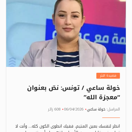
قصيدة النثر
خولة ساعي / تونس: نصّ بعنوان
“معجزة الله”
المراسل:
خولة ساعي
06/04/2026
608 زائر
انظر لنفسك بعين المتيم، ففيك انطوى الكون كله… وأنت لا