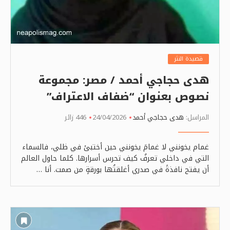
قصيدة النثر
هدى حجاجي أحمد / مصر: مجموعة
نصوص بعنوان “ضفاف الاعتراف”
المراسل:
هدى حجاجي أحمد
24/04/2026
446 زائر
غمام يخونني لا غمامَ يخونني حين أختبئ في ظلي، فالسماء
التي في داخلي تعرفُ كيف تحرس أسرارها. كلما حاول العالم
أن يفتح نافذةً في صدري أغلقتُها بورقةٍ من صمت. أنا …