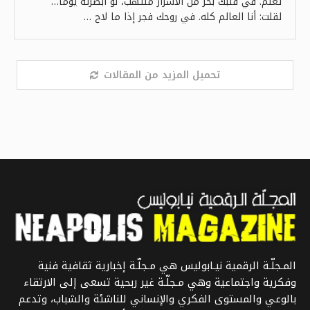
تعلم. في قلبك بحر من الأسرار ملتهب، لو أبصرته يوما…
لقلت: أنا العالم كله. في روحك فجر إذا ما لاح …
تحميل المزيد من المقالات
المـجلّـة الرقمية نيـابوليس هي مـجلّـة إخبارية ثقافية فنية
وفكرية واجتماعية وهي مـجلّـة غير ربحية تسعى إلى الارتقاء
بالوعي والمستوى الفكري والإنساني للناشئة والشباب، وتدعم