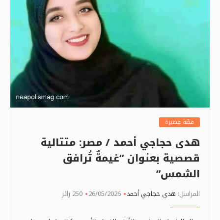
قصّة قصيرة
هدى حجاجي أحمد / مصر: متتالية
قصصية بعنوان “غيمةٌ تُرافق
الشمس”
المراسل:
هدى حجاجي أحمد
26/05/2026
250 زائر