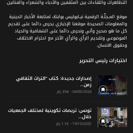
التظاهرات واللقاءات بين المثقفين والأدباء والشعراء والفنانين.
موقع المـجلّـة الرقمية نيـابوليس بوابتك لمتابعة الأخبار الحينية
والمعلومات الصحيحة موقعنا الإخباري يحرص دائما على تقديم
كل ما هو صحيح وآني ونحرص دائما على الشفافية والحياد
الموضوعي وتقديم الرأي والرأي الآخر مع احترام الاختلاف
وحقوق الانسان.
اختيارات رئيس التحرير
إصدارات جديدة: كتاب “التراث الثقافي
زمن...
04/05/2026
394 زائر
تونس: تربصات تكوينية لمختلف الجمعيات
خلال...
19/10/2025
1.1K زائر