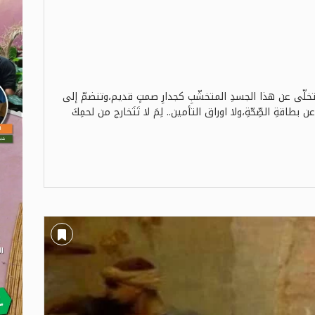
تتخلّى عن هذا الجسدِ المتخشّبِ كجدارِ صمتٍ قديم،وتنضمّ إلى
 بطاقةِ الصِّحّةِ،ولا اوراق التأمين.. لِمَ لا تَتَخارج من لحمِكَ