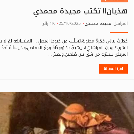
هذيان!! تكتب مجيدة محمدي
المراسل:
مجيدة محمدي
25/10/2025
1K زائر
خَطَرَتْ ببالي فكرةٌ مجنونة،تسلّلت من خيوط المصلِ … المتشابكة لِمَ لا 
السّربِ؟ سِربُ الفراشاتِ لا يشيخُ،ولا يُوقِظُهُ وجعُ المفاصلِ،ولا يسألهُ أحدٌ عن
المريضِ،تتسرَّبُ من شقٍّ بين ضلعين،وتصيرُ …
اقرأ المقالة