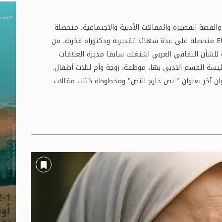
لقصة القصيرة والمقالات الأدبية والاجتماعية، متحصلة
على شهادة المدرسة الوطنية للعلوم الاعلامية ENSI متحصلة على عدة شهائد تقديرية ودكتوراه فخرية، من
 للشأن الثقافي العربي اشتغلت سابقا مديرة العلاقات
ئيسة القسم الادبي بها، موظفة، زوجة وأم لثلاث أطفال.
وان آخر بعنوان " نص خارج النص" ومخطوطة كتاب مقالات
بن عروس: برنامج متنوع في الدورة
جندوبة: الدورة السادسة لـ” المسابقة