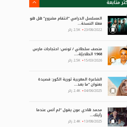
كثر متابعة
المسلسل الدرامي “انتقام مشروع” هل هو
فعلا النسخة...
23/08/2022
2.5K زائر
منصف سلطاني / تونس: احتجاجات مارس
1968 الطلابيّة،...
15/03/2026
2.5K زائر
الشاعرة المغربية ثورية الكور: قصيدة
بعنوان “ما بعد...
04/06/2025
2.4K زائر
محمد هادي عون يقول “لم أنس عندما
رأيتك...
13/08/2025
2.4K زائر