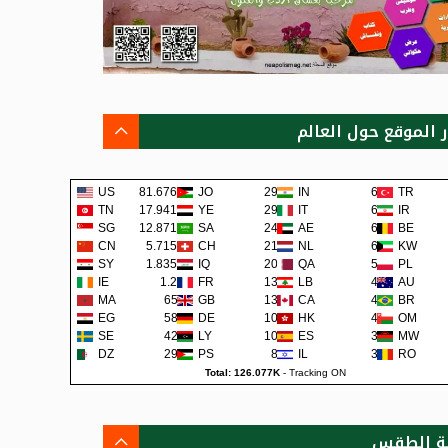
ر الموقع حول العالم
US
81.676K
JO
292
IN
68
TR
TN
17.941K
YE
290
IT
62
IR
SG
12.871K
SA
242
AE
62
BE
CN
5.715K
CH
219
NL
60
KW
SY
1.835K
IQ
200
QA
57
PL
IE
1.2K
FR
138
LB
48
AU
MA
659
GB
133
CA
45
BR
EG
581
DE
108
HK
42
OM
SE
422
LY
105
ES
38
MW
DZ
295
PS
80
IL
36
RO
Total: 126.077K
-
Tracking ON
ة الطقس