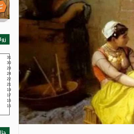
زوا
31
30
28
24
22
21
19
17
16
15
حال