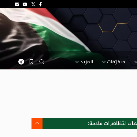
متفرّقات
المزيد
انات لتظاهرات قادمة: