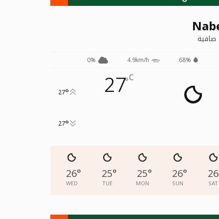
Nab
صافية
0%
4.9km/h
68%
27
C
°
°
27
°
27
26
°
25
°
25
°
26
°
26
WED
TUE
MON
SUN
SAT