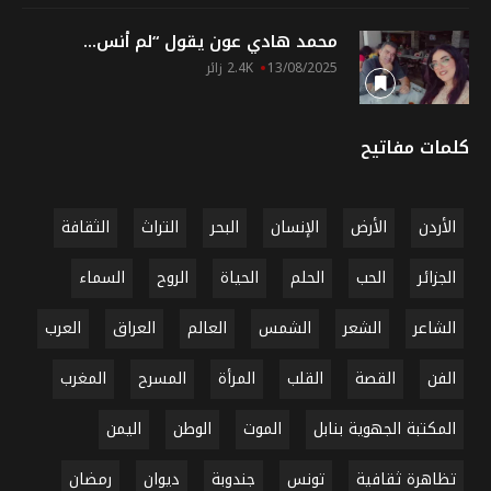
محمد هادي عون يقول “لم أنس...
13/08/2025
2.4K زائر
كلمات مفاتيح
الأردن
الأرض
الإنسان
البحر
التراث
الثقافة
الجزائر
الحب
الحلم
الحياة
الروح
السماء
الشاعر
الشعر
الشمس
العالم
العراق
العرب
الفن
القصة
القلب
المرأة
المسرح
المغرب
المكتبة الجهوية بنابل
الموت
الوطن
اليمن
تظاهرة ثقافية
تونس
جندوبة
ديوان
رمضان