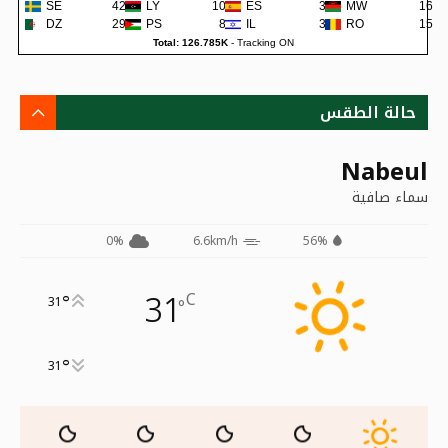
SE
422
LY
105
ES
38
MW
16
DZ
299
PS
80
IL
36
RO
15
Total: 126.785K
-
Tracking ON
حالة الطقس
Nabeul
سماء صافية
0%
6.6km/h
56%
31
C
°
31
°
°
31