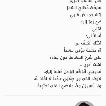
لَعَلَّ أنفاسَكِ الأريجَ
سَبقَتْ خُطَايَ السّفرَ
لِتسْريع نبضَ قلبي
كَيْ يَفِرّ إليكِ
قَبْلِي…
أُسَائِلُنِي:
أحُبُّكِ الكَلِفُ بِي،
أمْ خشْيةَ موْتِي جسَداً
على شُرخِ المسَافةِ دونَ لِقَاء؟
لَسْتُ أدرِي…
فَدَعِينِي أتَوَهَّم الوَصلَ خَفقاً إليكِ،
لأؤكد الحُبّ مِن جِهَتِي عهْداً لا نفَادَ لهُ،
ولا بأسَ إنْ مِتُّ ونبضيَ القلبَ تحتَوِيهُ.