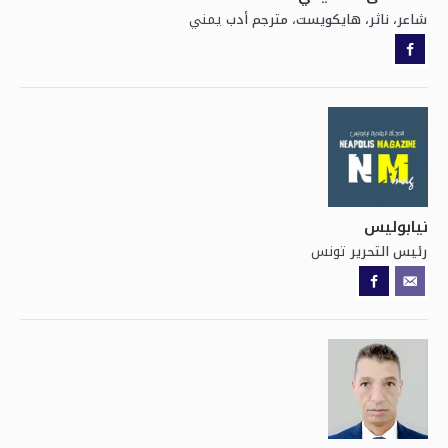
يمني
شاعر، ناثر، هايكويست، مترجم أدب
نيابوليس
تونس
رئيس التحرير