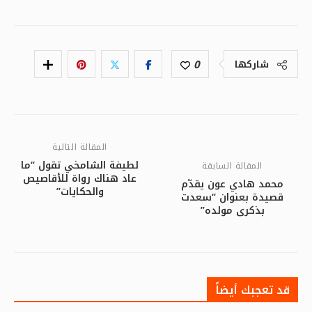
0
شاركها
المقالة التالية
لطيفة الشامخي تقول “ما
المقالة السابقة
عاد هناك رواة للأقاصيص
محمد هادي عون يقدّم
والحكايات”
قصيدة بعنوان “سعدت
بذكرى مولده”
قد تعجبك أيضاً