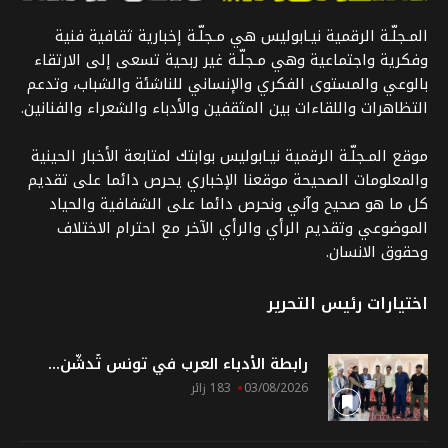
المـجلّـة الرقمية نيـابوليس هي مـجلّـة إخبارية ثقافية فنية
وفكرية واجتماعية وهي مـجلّـة غير ربحية تسعى إلى الارتقاء
بالوعي والمستوى الفكري والإنساني للناشئة والشباب، وتدعم
التظاهرات واللقاءات بين المثقفين والأدباء والشعراء والفنانين.
موقع المـجلّـة الرقمية نيـابوليس بوابتك لمتابعة الأخبار الحينية
والمعلومات الصحيحة موقعنا الإخباري يحرص دائما على تقديم
كل ما هو صحيح وآني ونحرص دائما على الشفافية والحياد
الموضوعي وتقديم الرأي والرأي الآخر مع احترام الاختلاف
وحقوق الانسان.
اختيارات رئيس التحرير
رابطة الأدباء العرب في تونس تُدشّن...
03/08/2026
183 زائر