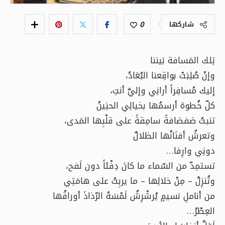
0
شاركها
تِلك المَسافة بَيننا
وإنْ صُلِبَتْ بواقِعنا البُعَادُ،
إليك مُسافِراً أرانِي وإليَّ أنتِ،
كلّ خُطوة أرسمُها بخيالِي الحنِينُ
تنبتُ صَفصَافةً سامِقةً على قلْبِها المَدى،
وتعرشُ أفنَانُها الظلالُ
دونِي وارِفا…
تستمِدّ من السّماء ما كانَ دِفْئاً دون لَفح،
وتُنزِلُ – مِنْ خلالِها – ما يربِتُ على هامَتِي
من أناملِ نسيمٍ يُرشْرِشُ لَمْسَهُ الرّذاذَ أوراقُها
العِطْرُ…