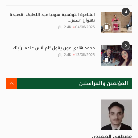
4
الشاعرة التونسية سونيا عبد اللطيف: قصيدة
بعنوان “سفر...
04/06/2025
2.4K زائر
5
محمد هادي عون يقول “لم أنس عندما رأيتك...
13/08/2025
2.4K زائر
المؤلفين والمراسلين
مصطفى الصميدي