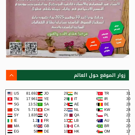
زوار الموقع حول العالم
US
81.692K
JO
293
IN
74
TR
31
TN
17.961K
YE
291
IT
62
IR
30
SG
13.52K
SA
243
AE
62
BE
28
CN
5.715K
CH
220
NL
60
KW
24
SY
1.835K
IQ
202
QA
57
PL
22
IE
1.2K
FR
138
LB
48
AU
21
MA
659
GB
137
CA
45
BR
20
EG
581
DE
109
HK
42
OM
17