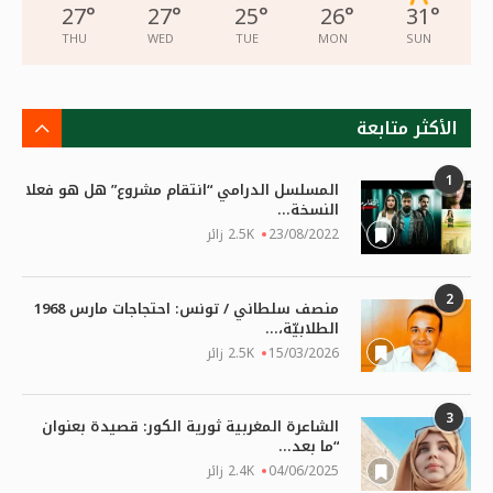
27
°
27
°
25
°
26
°
31
°
THU
WED
TUE
MON
SUN
الأكثر متابعة
1
المسلسل الدرامي “انتقام مشروع” هل هو فعلا
النسخة...
23/08/2022
2.5K زائر
2
منصف سلطاني / تونس: احتجاجات مارس 1968
الطلابيّة،...
15/03/2026
2.5K زائر
3
الشاعرة المغربية ثورية الكور: قصيدة بعنوان
“ما بعد...
04/06/2025
2.4K زائر