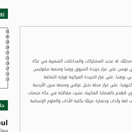
زو
31
30
28
24
22
21
ليّة، له عديد المشاركات والمداخلات الشعرية في عدّة
19
ي تونس على غرار جريدة الشروق ورقيا ومنصة نيابوليس
17
16
ي، ورقيا، على غرار الجريدة المركزية لوزارة الثقافة
15
إلكترونيا، على غرار مجلة نخيل عراقي ومنصة سرى الأردنية
دون مُهتم بالقضايا الفكرية، نشرت مقالاته في عدّة منصات
 لغة وآداب وحضارة عربيّة بكلية الآداب والعلوم الإنسانية
حا
ul
سماء