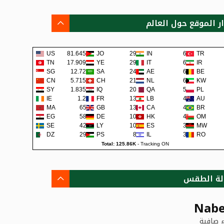
ار الموقع حول العالم
US
81.645K
JO
292
IN
67
TR
TN
17.909K
YE
290
IT
62
IR
SG
12.72K
SA
242
AE
62
BE
CN
5.715K
CH
219
NL
60
KW
SY
1.835K
IQ
200
QA
57
PL
IE
1.2K
FR
138
LB
48
AU
MA
659
GB
131
CA
45
BR
EG
581
DE
108
HK
42
OM
SE
422
LY
105
ES
38
MW
DZ
295
PS
80
IL
36
RO
Total: 125.86K
-
Tracking ON
لة الطقس
Nabe
 صافية