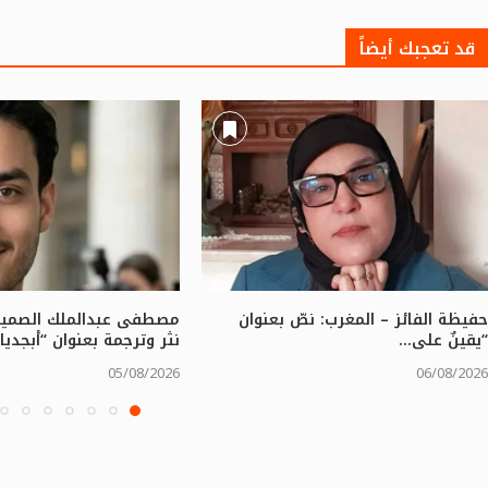
قد تعجبك أيضاً
حفيظة الفائز – المغرب: نصّ بعنوان
مصطفى عبدالملك الصميدي
“يقينٌ على...
نثر وترجمة بعنوان “أبجديات
05/08/2026
06/08/2026