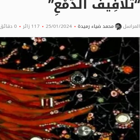
“تَلاَفِيفُ الدَّمْعِ”
المراسل
محمد ضياء رميدة
25/01/2024
117
زائر
0 دقائق اقرأ