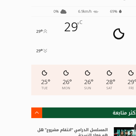
0%
6.9km/h
69%
29
C
°
°
29
°
29
25
°
26
°
26
°
28
°
29
TUE
MON
SUN
SAT
FRI
كثر متابعة
المسلسل الدرامي “انتقام مشروع” هل
هو فعلا النسخة...