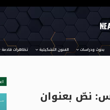
بحوث ودراسات
الفنون التشكيلية
تظاهرات قادمة
اع
س: نصّ بعنوان