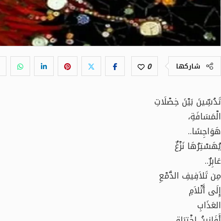
0
شاركها
تَدُسِّينَ بَيْنَ خِصْلَاتِ
الْمَسَافَةِ،
هَوَاجِسًا..
يُهَسْتِرُهَا نَزْغٌ
عَابِرٌ..
مِن تَلاَفِيفِ الدَّمْعِ
إِلَى أَتْلاَمِ
العَذَابِ
أَفَانِينُ اخْتِرَاقٍ