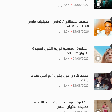
23/08/2022
2.5K زائر
منصف سلطاني / تونس: احتجاجات مارس
1968 الطلابيّة،...
15/03/2026
2.5K زائر
الشاعرة المغربية ثورية الكور: قصيدة
بعنوان “ما بعد...
04/06/2025
2.4K زائر
لكور – المغرب: نصّ بعنوان “على
زينب شاكر – المغرب: نصّ بعنوان
محمد هادي عون يقول “لم أنس عندما
“كتبتك”
رأيتك...
03/08/2026
03
13/08/2025
2.4K زائر
الشاعرة التونسية سونيا عبد اللطيف:
قصيدة بعنوان “سفر...