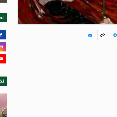
لمت
تظ