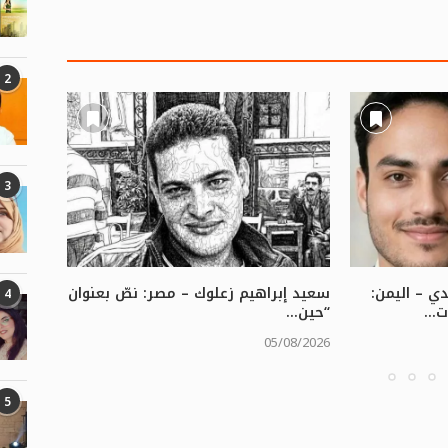
2
3
 – اليمن:
سعيد إبراهيم زعلوك – مصر: نصّ بعنوان
ثورية ا
4
...
“حين...
حافة...
/08/2026
05/08/2026
5