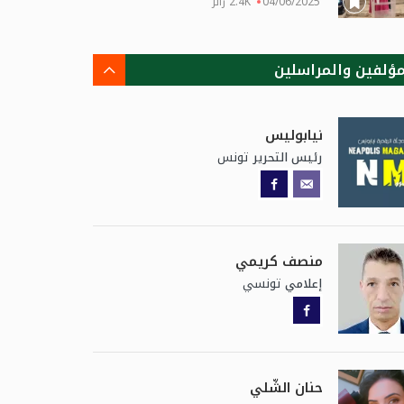
04/06/2025
2.4K زائر
مؤلفين والمراسلين
نيابوليس
تونس
رئيس التحرير
منصف كريمي
تونسي
إعلامي
حنان الشّلي