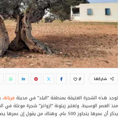
0
شاركها
توجد هذه الشجرة العتيقة بمنطقة “البلد” في مدينة
فريانة
، 
منذ العصر الوسيط، وتعتبر زيتونة “ازواغز” شجرة موغلة في ا
يذكر أن عمرها يتجاوز 500 عام، وهناك من يق