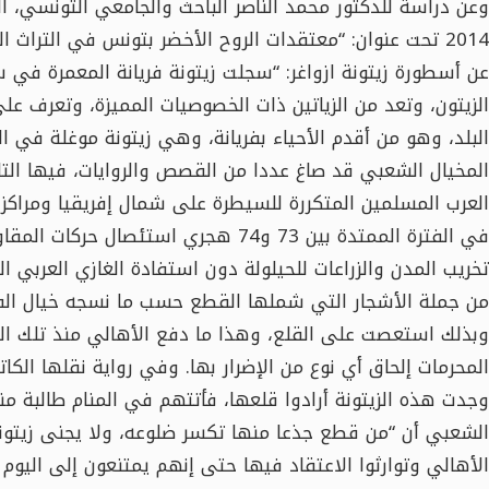
2014 تحت عنوان: “معتقدات الروح الأخضر بتونس في التراث ا
عن أسطورة زيتونة ازواغر: “سجلت زيتونة فريانة المعمرة في س
الزيتون، وتعد من الزياتين ذات الخصوصيات المميزة، وتعرف على
البلد، وهو من أقدم الأحياء بفريانة، وهي زيتونة موغلة في ا
المخيال الشعبي قد صاغ عددا من القصص والروايات، فيها الت
العرب المسلمين المتكررة للسيطرة على شمال إفريقيا ومراكزها
في الفترة الممتدة بين 73 و74 هجري استئ
تخريب المدن والزراعات للحيلولة دون استفادة الغازي العربي الق
من جملة الأشجار التي شملها القطع حسب ما نسجه خيال الفراي
وبذلك استعصت على القلع، وهذا ما دفع الأهالي منذ تلك الف
المحرمات إلحاق أي نوع من الإضرار بها. وفي رواية نقلها الكات
وجدت هذه الزيتونة أرادوا قلعها، فأتتهم في المنام طالبة من
الشعبي أن “من قطع جذعا منها تكسر ضلوعه، ولا يجنى زيتونه
الأهالي وتوارثوا الاعتقاد فيها حتى إنهم يمتنعون إلى اليوم 