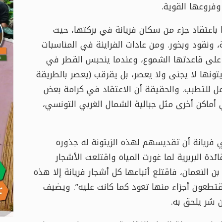
فروعها القوية.
ا باعتقاد جزء من سكان فريانة في بركتها، حيث
ونقود وبخور. ومن عادات الفراينة في المناسبات
وقد على قاعدتها الشموع، وعندما ينحبس القطر في
يتونها لا يجنى ولا يعصر، بل يقرقب (يعصر بالطريقة
عمل للتطبب. والحقيقة أن الاعتقاد في كرامة بعض
أماكن أخرى مثل جبالية الشمال الغربي التونسي،
 فريانة أن تقديسهم لهذه الزيتونة له جذوره
ئدة البربرية لما غورت المياه واقتلعت الأشجار
 النعمان، فاقتلع أتباعها كل أشجار فريانة إلا هذه
يقتطعون أجزاء منها تعود كما كانت عليه”. ويضيف
 شر يلحق به.