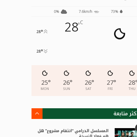
0%
7.6km/h
73%
28
C
°
°
28
°
28
25
°
26
°
26
°
27
°
28
MON
SUN
SAT
FRI
THU
كثر متابعة
المسلسل الدرامي “انتقام مشروع” هل
هو فعلا النسخة...