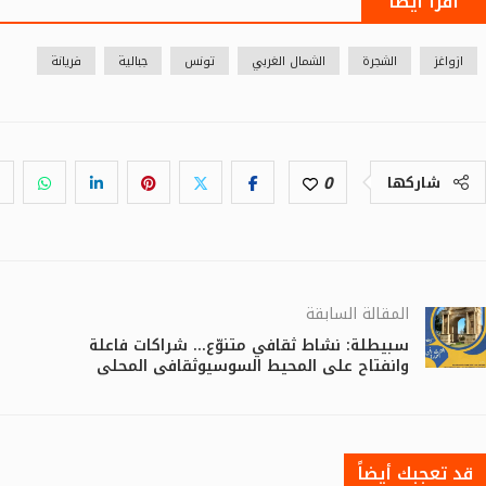
اقرأ أيضا
ازواغز
الشجرة
الشمال الغربي
تونس
جبالية
فريانة
0
شاركها
المقالة السابقة
سبيطلة: نشاط ثقافي متنوّع… شراكات فاعلة
وانفتاح على المحيط السوسيوثقافي المحلي
قد تعجبك أيضاً