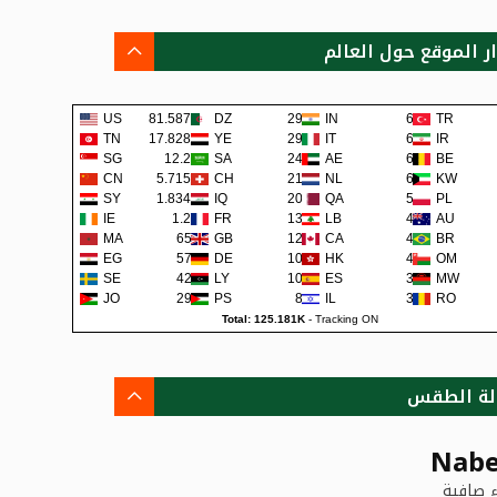
ار الموقع حول العالم
US
81.587K
DZ
291
IN
63
TR
TN
17.828K
YE
290
IT
62
IR
SG
12.2K
SA
240
AE
62
BE
CN
5.715K
CH
219
NL
60
KW
SY
1.834K
IQ
200
QA
57
PL
IE
1.2K
FR
138
LB
48
AU
MA
659
GB
128
CA
45
BR
EG
579
DE
108
HK
42
OM
SE
422
LY
105
ES
38
MW
JO
291
PS
80
IL
36
RO
Total: 125.181K
-
Tracking ON
لة الطقس
Nabe
 صافية