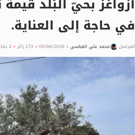
أزواغز بحيّ البَلَد قيمة
في حاجة إلى العناية.
المراسل
محمد علي العباسي
03/06/2026
273
زائر
2 دقائق اقرأ