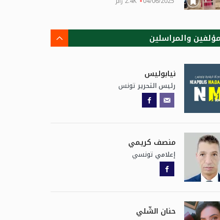
04/06/2025
2.4K زائر
مؤلفين والمراسلين
نيابوليس
تونس
رئيس التحرير
د رحمة – برلين: الأدب الحَرّاني
ربا رباعي – الأردن: رحلة في فضا
.
جماليات...
20/07/2026
20
منصف كريمي
تونسي
إعلامي
حنان الشّلي