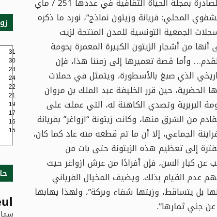
وعن دراسة للدكتور محمد الناصر الباحث والجامعي التونسي، الصادرة بمجلة الحياة الثقافية في عددها 251 / ماي
لشفوي المحلي: فريانة وزيتون نماذج”، نورد ما ذكره
زو
جلات الجمعية التونسية للمدن المنتجة لزيت
 أنها من أشجار الزيتون الكبيرة المعمرة بحومة
31
لقدم… وأما قصة تعميرها إلى زمننا هذا، فإن
30
28
اريخي الذي صبغ بالأسطورة، ويتمثل في حملات
24
 الحضرية، حين قرر الخليفة عبد الملك بن مروان
22
21
صال حركات المقاومة البربرية وتصدي الكاهنة له، التي عملت على
19
17
ادم من الشرق منها، وكانت زيتونة “ازواغر” بفريانة
16
نة الجماعي، إلا أن ما تم قطعه منه عاد كما كان،
15
ترة إلى تعظيم هذه الزيتونة حتى بات من
ب عن كبار السن، فإن أفرادًا من عرش ازواغر حيث
حا
هم عدم القيام بذلك. ويضيف المخيال الفرياني
ا بل يتساقط، وزيتها شفاء وبركة”، ولهذا يهابها
ul
عن جني ثمارها”.
سماء