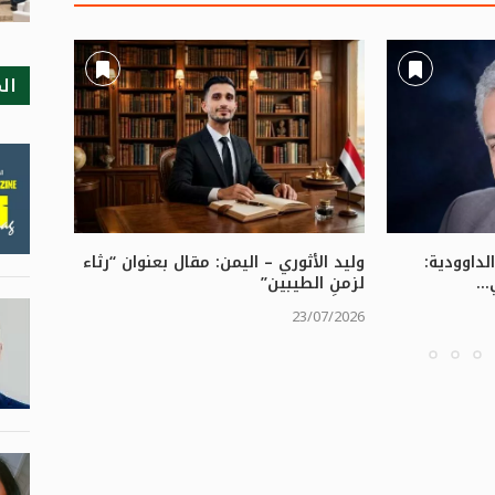
ال
لداوودية:
وليد الأثوري – اليمن: ​مقال بعنوان “رثاء
عماد خال
..
لزمنِ الطيبين”
والأدب..
/07/2026
23/07/2026