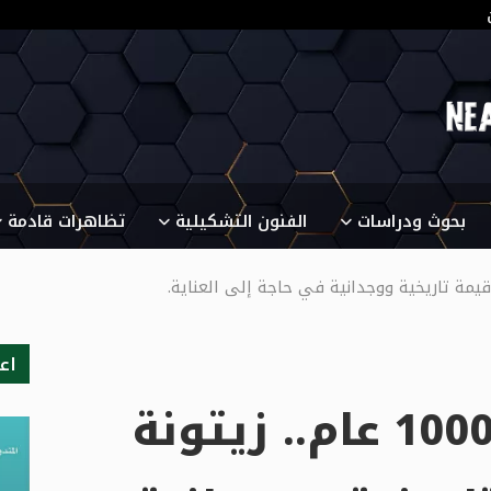
بحوث ودراسات
الفنون التشكيلية
تظاهرات قادمة
اع
فريانة: عمرها أكثر من 1000 عام.. زيتونة