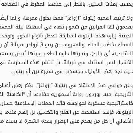
يحسب بمئات السنين، بالنظر إلى جذعها المفرط في الضخامة و
ولا ترتبط أهمية زيتونة “ازواغز” فقط بطول عمرها، وإنما أيضً
يقدمون لها القرابين من شموع تضاء في أسفلها ليلة الجمعة، 
الدينية زيارة هذه الزيتونة المباركة لتعطر بأنواع البخور، وت
السماء تخضب بالحناء. والمعروف عن زيتونة ازواغر بفريانة أن ز
التقليدية، أي باليد)، وثمرتها حلوة الطعم وزيتها أبيض يست
الأشجار ليس استثناء في فريانة، بل تنتشر هذه الممارسة في 
حيث نجد بعض الأولياء مجسدين في شجرة تين أو زيتون.
وعن دواعي هذا الاعتقاد في زيتونة “ازواغز”، يذكر بعض أهالي
التاريخية، حيث يوردون رواية أسطورية مفادها أن “الكاهنة القا
كاستراتيجية عسكرية لمواجهة قائد الحملات الإسلامية حسان بن
الزيتونة، فإنها استعصت عن القلع والتكسير، بل إنهم عندما 
الأهالي أن كل من يقدم على الإضرار بهذه الشجرة لا يسلم من