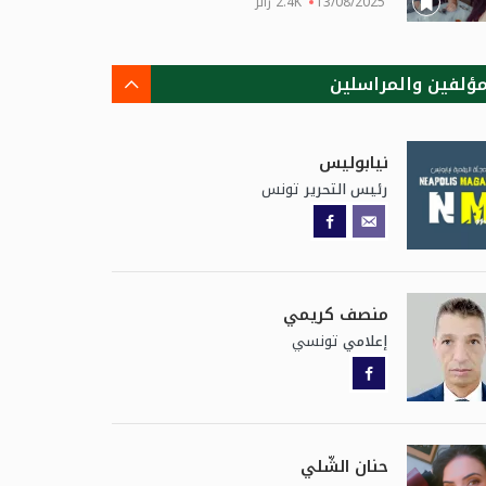
13/08/2025
2.4K زائر
مؤلفين والمراسلين
نيابوليس
تونس
رئيس التحرير
منصف كريمي
تونسي
إعلامي
حنان الشّلي