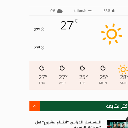
0%
4.1km/h
68%
27
C
°
°
27
°
27
27
°
27
°
25
°
25
°
28
THU
WED
TUE
MON
SUN
كثر متابعة
المسلسل الدرامي “انتقام مشروع” هل
هو فعلا النسخة...