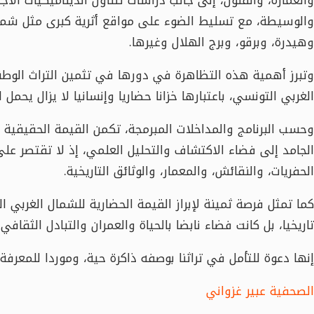
والوسيطة، مع تسليط الضوء على مواقع أثرية كبرى مثل شمتو، 
وهيدرة، وبرقو، وبرج الهلال وغيرها.
وتبرز أهمية هذه التظاهرة في دورها في تثمين التراث الوطني،
الغربي التونسي، باعتبارها خزانا حضاريا وإنسانيا لا يزال يحمل 
وحسب البرنامج والمداخلات المبرمجة، تكمن القيمة الحقيقية له
الجامد إلى فضاء الاكتشاف والتحليل العلمي، إذ لا تقتصر على
الحفريات، والنقائش، والمعمار، والوثائق التاريخية.
كما تمثل فرصة ثمينة لإبراز القيمة الحضارية للشمال الغربي 
تاريخيا، بل كانت فضاء نابضا بالحياة والعمران والتبادل الثقافي 
إنها دعوة للتأمل في تراثنا بوصفه ذاكرة حية، وموردا للمعرفة،
الصحفية عبير غزواني