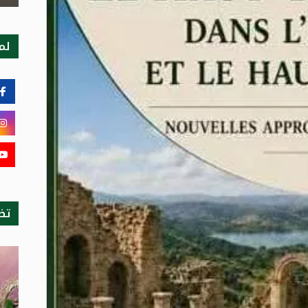
لمت
تظ