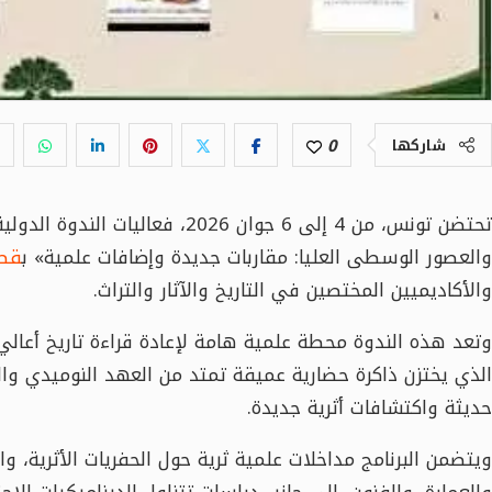
0
شاركها
تحتضن تونس، من 4 إلى 6 جوان 2026،
والعصور الوسطى العليا: مقاربات جديدة وإضافات علمية» ب
قصر
والأكاديميين المختصين في التاريخ والآثار والتراث.
وتعد هذه الندوة محطة علمية هامة لإعادة قراءة تاريخ أعالي
الذي يختزن ذاكرة حضارية عميقة تمتد من العهد النوميدي وال
حديثة واكتشافات أثرية جديدة.
ويتضمن البرنامج مداخلات علمية ثرية حول الحفريات الأثرية، وا
والعمارة، والفنون، إلى جانب دراسات تتناول الديناميكيات الاجت