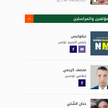
04/06/2025
2.4K زائر
مؤلفين والمراسلين
نيابوليس
تونس
رئيس التحرير
منصف كريمي
تونسي
إعلامي
حنان الشّلي