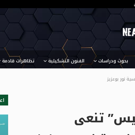
بحوث ودراسات
الفنون التشكيلية
تظاهرات قادمة
ية نور بوعزيز
اع
ليس” تنعى