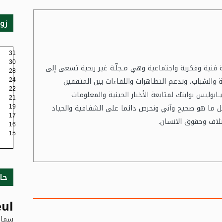
زو
31
30
فية فنية وفكرية واجتماعية وهي مـجلّـة غير ربحية تسعى إلى
28
ة والشباب، وتدعم التظاهرات واللقاءات بين المثقفين
24
22
نيـابوليس بوابتك لمتابعة الأخبار الحينية والمعلومات
21
ل ما هو صحيح وآني ونحرص دائما على الشفافية والحياد
19
17
تلاف وحقوق الانسان.
16
15
حا
ul
سماء