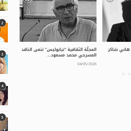
2
” هاني شاكر
المجلّة الثقافية “نيابوليس” تنعى الناقد
رحيل نغ
3
المسرحي محمد مسعود...
الحكيم ب
/04/2026
04/05/2026
4
5