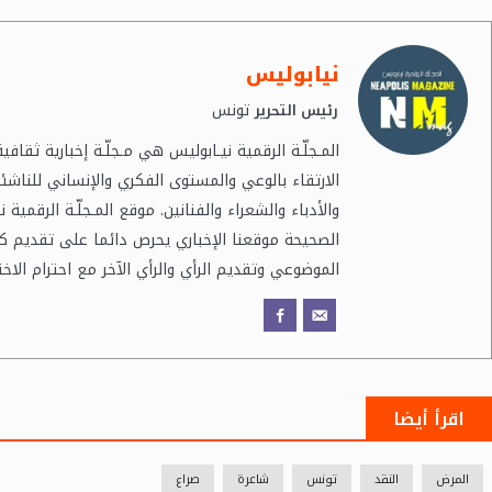
نيابوليس
تونس
رئيس التحرير
المـجلّـة الرقمية نيـابوليس هي مـجلّـة إخبارية ثقا
الارتقاء بالوعي والمستوى الفكري والإنساني للناشئ
والأدباء والشعراء والفنانين. موقع المـجلّـة الرقمية 
الصحيحة موقعنا الإخباري يحرص دائما على تقديم ك
الموضوعي وتقديم الرأي والرأي الآخر مع احترام الاخ
اقرأ أيضا
المرض
النقد
تونس
شاعرة
صراع