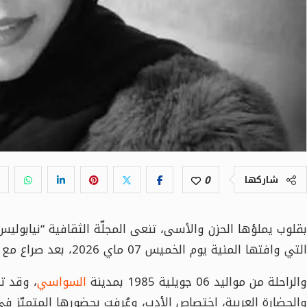
0
شاركها
بقلوب يملؤها الحزن والأسى، تنعى المجلّة الثقافية “نيابوليس
التي وافتها المنية يوم الخميس 07 ماي 2026، بعد صراع مع المرض، وهي في أوج عطائها الفكري والأدبي.
والراحلة من مواليد 06 جويلية 1985 بمدينة
السواسي
، وقد ت
والحضارة العربية، اختصاص الأدب، وعُرفت بحضورها المتميّز في