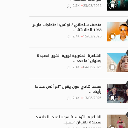
23/08/2022
2.5K زائر
منصف سلطاني / تونس: احتجاجات مارس
1968 الطلابيّة،...
15/03/2026
2.4K زائر
مةٍ أصيلة: وفاة الفنان عبد
فيديو – رحيل صوت “أناديكم”… م
لقايد
أحمد قعبور...
الشاعرة المغربية ثورية الكور: قصيدة
بعنوان “ما بعد...
27/03/2026
04
04/06/2025
2.4K زائر
محمد هادي عون يقول “لم أنس عندما
رأيتك...
13/08/2025
2.4K زائر
الشاعرة التونسية سونيا عبد اللطيف:
قصيدة بعنوان “سفر...