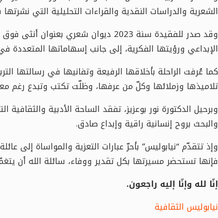
الشعرية والدراسات النقدية والقراءات التحليلية التي نشرتها ف
وقد صدر للفقيدة سنة 2023 ديوان شعري بعن
الإبداعي ورؤيتها الفكرية، إلى جانب إسهاماتها المتعددة في 
كما عُرفت الراحلة بأخلاقها الرفيعة وتفانيها في رسالتها الترب
تلاميذها وزملائها وكلّ من عرفها، وظلّت تكتب وتبدع رغم معا
وبرحيل الدكتورة نور بوعزيز، تفقد الساحة الأدبية والثقافية الت
والبحث بروح إنسانية راقية وإبداع صادق.
وإذ تتقدّم “نيابوليس” بأحرّ عبارات التعزية والمواساة إلى عائل
فإنها تستحضر مسيرتها بكل تقدير ووفاء، سائلة الله أن يتغ
إنّا لله وإنّا إليه راجعون.
نيابوليس الثقافية