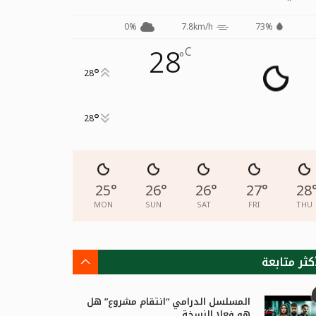
0%
7.8km/h
73%
28
C
°
°
28
°
28
25
°
26
°
26
°
27
°
28
MON
SUN
SAT
FRI
THU
كثر متابعة
المسلسل الدرامي “انتقام مشروع” هل
هو فعلا النسخة...