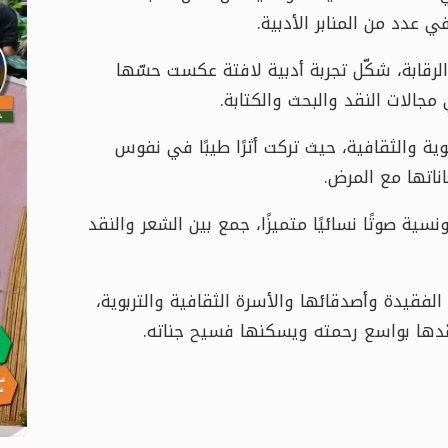
ي عدد من المنابر الأدبية.
وان أنثى فوق الرقابة، شكّل تجربة أدبية لافتة عكست حسّها
مجالات النقد والبحث والكتابة.
وية والثقافية، حيث تركت أثرًا طيبًا في نفوس
ناتها مع المرض.
ونسية صوتًا نسائيًا متميزًا، جمع بين الشعر والنقد
ة الفقيدة وأصدقائها والأسرة الثقافية والتربوية،
مّدها بواسع رحمته ويسكنها فسيح جناته.