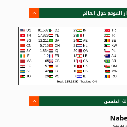
ار الموقع حول العالم
US
81.587K
DZ
291
IN
63
TR
TN
17.828K
YE
290
IT
62
IR
SG
12.211K
SA
240
AE
62
BE
CN
5.715K
CH
219
NL
60
KW
SY
1.834K
IQ
200
QA
57
PL
IE
1.2K
FR
138
LB
48
AU
MA
659
GB
129
CA
45
BR
EG
579
DE
108
HK
42
OM
SE
422
LY
105
ES
38
MW
JO
291
PS
80
IL
36
RO
Total: 125.193K
-
Tracking ON
لة الطقس
Nabe
 صافية