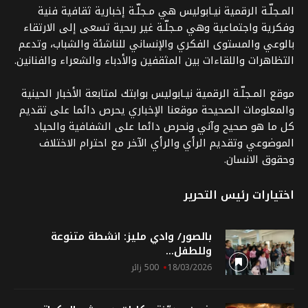
المـجلّـة الرقمية نيـابوليس هي مـجلّـة إخبارية ثقافية فنية
وفكرية واجتماعية وهي مـجلّـة غير ربحية تسعى إلى الارتقاء
بالوعي والمستوى الفكري والإنساني للناشئة والشباب، وتدعم
التظاهرات واللقاءات بين المثقفين والأدباء والشعراء والفنانين.
موقع المـجلّـة الرقمية نيـابوليس بوابتك لمتابعة الأخبار الحينية
والمعلومات الصحيحة موقعنا الإخباري يحرص دائما على تقديم
كل ما هو صحيح وآني ونحرص دائما على الشفافية والحياد
الموضوعي وتقديم الرأي والرأي الآخر مع احترام الاختلاف
وحقوق الانسان.
اختيارات رئيس التحرير
بالصور/ وادي مليز: انشطة متنوعة
وللطفل...
18/03/2026
500 زائر