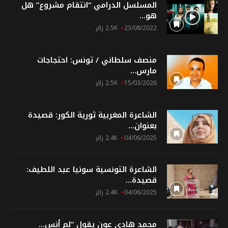
المسلسل الدرامي “انتقام مشروع” هل
هو...
23/08/2022
2.5K زائر
منصف سلطاني / تونس: احتجاجات
مارس...
15/03/2026
2.5K زائر
الشاعرة المغربية ثورية الكور: قصيدة
بعنوان...
04/06/2025
2.4K زائر
الشاعرة التونسية سونيا عبد اللطيف:
قصيدة...
04/06/2025
2.4K زائر
محمد هادي عون يقول “لم أنس...