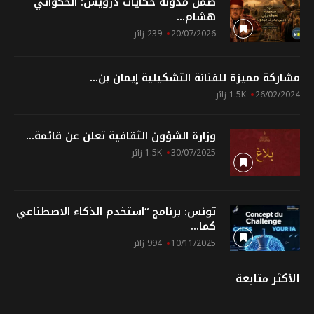
ضمن مدوّنة حكايات درويش: الحكواتي
هشام...
20/07/2026
239 زائر
مشاركة مميزة للفنانة التشكيلية إيمان بن...
26/02/2024
1.5K زائر
وزارة الشؤون الثقافية تعلن عن قائمة...
30/07/2025
1.5K زائر
تونس: برنامج “استخدم الذكاء الاصطناعي
كما...
10/11/2025
994 زائر
الأكثر متابعة