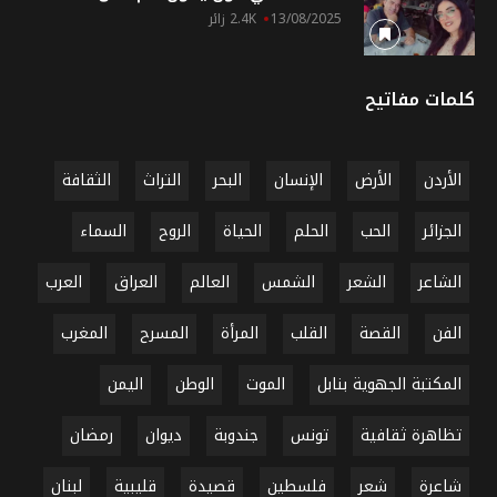
13/08/2025
2.4K زائر
كلمات مفاتيح
الأردن
الأرض
الإنسان
البحر
التراث
الثقافة
الجزائر
الحب
الحلم
الحياة
الروح
السماء
الشاعر
الشعر
الشمس
العالم
العراق
العرب
الفن
القصة
القلب
المرأة
المسرح
المغرب
المكتبة الجهوية بنابل
الموت
الوطن
اليمن
تظاهرة ثقافية
تونس
جندوبة
ديوان
رمضان
شاعرة
شعر
فلسطين
قصيدة
قليبية
لبنان