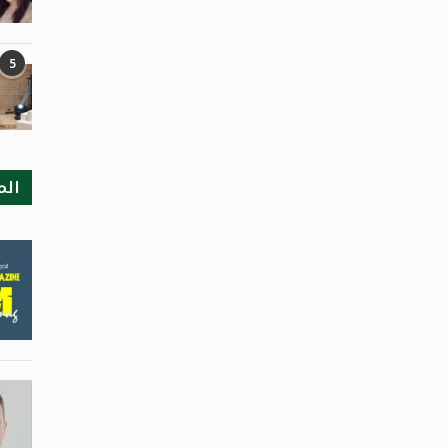
5
الم