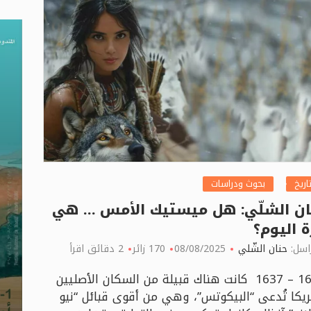
تاريخ
بحوث ودراسات
ان الشلّي: هل ميستيك الأمس … هي
 اليوم؟
اسل:
حنان الشّلي
08/08/2025
170 زائر
2 دقائق اقرأ
1636 – 1637 كانت هناك قبيلة من السكان الأصليين
ريكا تُدعى “البيكوتس”، وهي من أقوى قبائل “نيو