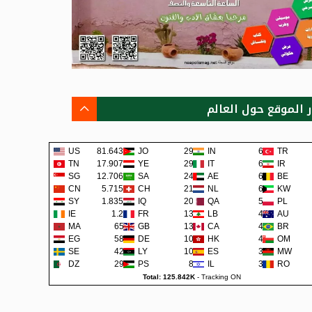
ر الموقع حول العالم
US
81.643K
JO
292
IN
67
TR
TN
17.907K
YE
290
IT
62
IR
SG
12.706K
SA
242
AE
62
BE
CN
5.715K
CH
219
NL
60
KW
SY
1.835K
IQ
200
QA
57
PL
IE
1.2K
FR
138
LB
48
AU
MA
659
GB
131
CA
45
BR
EG
581
DE
108
HK
42
OM
SE
422
LY
105
ES
38
MW
DZ
295
PS
80
IL
36
RO
Total: 125.842K
-
Tracking ON