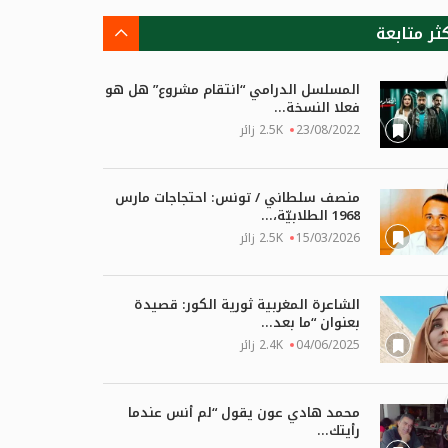
كثر متابعة
المسلسل الدرامي “انتقام مشروع” هل هو
فعلا النسخة...
23/08/2022
2.5K زائر
منصف سلطاني / تونس: احتجاجات مارس
1968 الطلابيّة،...
15/03/2026
2.5K زائر
الشاعرة المغربية ثورية الكور: قصيدة
بعنوان “ما بعد...
04/06/2025
2.4K زائر
محمد هادي عون يقول “لم أنس عندما
رأيتك...