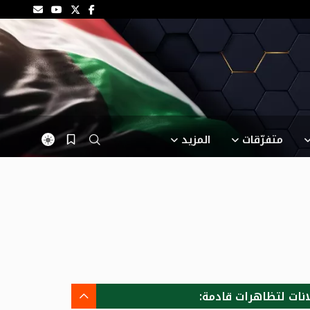
متفرّقات
المزيد
انات لتظاهرات قادمة: