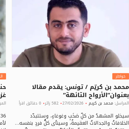
خواطر
ال
محمد بن كريّم / تونس: يقدم مقالا
حن
بعنوان”الأرواح التائهة”
غزة
المراسل:
محمد بن كريم
27/02/2026
582 زائر
0 دقائق اقرأ
المر
سيخلو المشهدُ من كلِّ صَخَبٍ وغوغاءٍ، وستتبدّد
الخلافاتُ والجدالاتُ العقيمةُ، وسينأى كلُّ فردٍ بنفسه…
لأم