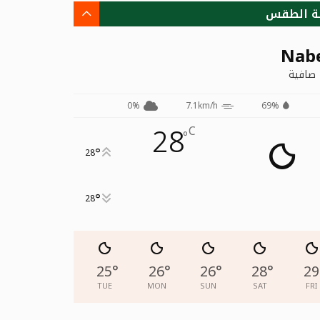
ة الطقس
Nab
صافية
0%
7.1km/h
69%
28
C
°
°
28
°
28
25
°
26
°
26
°
28
°
29
TUE
MON
SUN
SAT
FRI