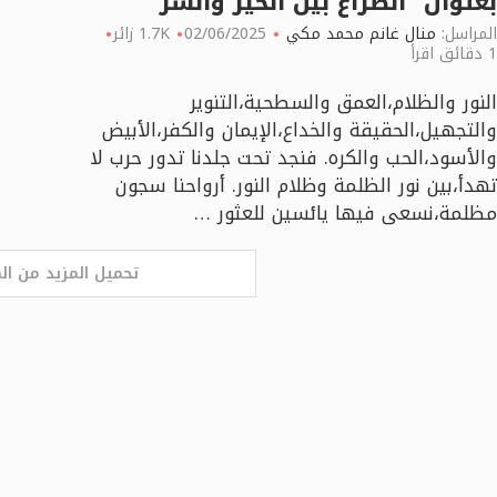
بعنوان “الصراع بين الخير والشر”
المراسل:
منال غانم محمد مكي
02/06/2025
1.7K زائر
1 دقائق اقرأ
النور والظلام،العمق والسطحية،التنوير
والتجهيل،الحقيقة والخداع،الإيمان والكفر،الأبيض
والأسود،الحب والكره. فنجد تحت جلدنا تدور حرب لا
تهدأ،بين نور الظلمة وظلام النور. أرواحنا سجون
مظلمة،نسعى فيها يائسين للعثور …
تحميل المزيد من ال