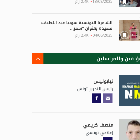
13/08/2025
2.4K زائر
الشاعرة التونسية سونيا عبد اللطيف:
قصيدة بعنوان “سفر...
04/06/2025
2.4K زائر
ؤلفين والمراسلين
نيابوليس
تونس
رئيس التحرير
منصف كريمي
تونسي
إعلامي