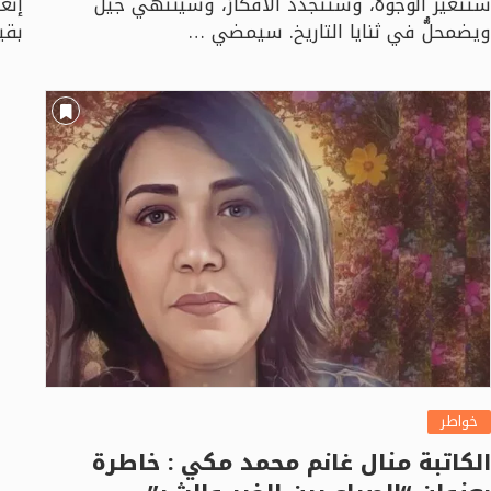
ستتغيّر الوجوهُ، وستتجدّد الأفكارُ، وسينتهي جيلٌ
إنغ
ويضمحلُّ في ثنايا التاريخ. سيمضي …
بقي
خواطر
الكاتبة منال غانم محمد مكي : خاطرة