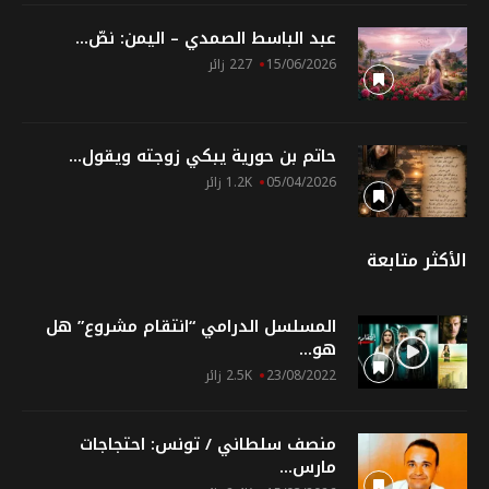
عبد الباسط الصمدي – اليمن: نصّ...
15/06/2026
227 زائر
حاتم بن حورية يبكي زوجته ويقول...
05/04/2026
1.2K زائر
الأكثر متابعة
المسلسل الدرامي “انتقام مشروع” هل
هو...
23/08/2022
2.5K زائر
منصف سلطاني / تونس: احتجاجات
مارس...