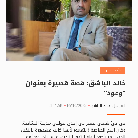
قصّة قصيرة
خالد الباشق: قصة قصيرة بعنوان
“وعود”
المراسل:
خالد الباشق
16/10/2025
1.5K زائر
في حيٍّ شعبي صغير في إحدى ضواحي مدينة القمّاصة،
وكان اسم الضاحية (التمرية) لأنها كانت مشهورة بالنخيل
الذي يثمر بأجود أنواع التمور النادرة، عاش نادر مع أمه