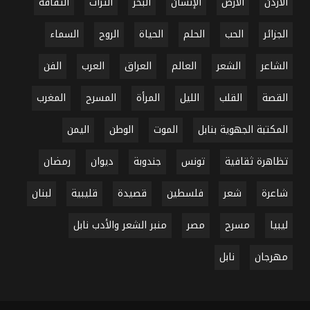
الأردن
الأرض
الإنسان
البحر
التراث
الثقافة
الجزائر
الحب
الحلم
الحياة
الروح
السماء
الشاعر
الشعر
العالم
العراق
العرب
الفن
القصة
القلب
الليل
المرأة
المسرح
المغرب
المكتبة الجهوية بنابل
الموت
الوطن
اليمن
تظاهرة ثقافية
تونس
جندوبة
ديوان
رمضان
شاعرة
شعر
فلسطين
قصيدة
قليبية
لبنان
ليبيا
مسرح
مصر
منبر الشعر والأدب نابل
مهرجان
نابل