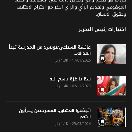
كل ما هو صحيح وآني ونحرص دائما على الشفافية والحياد
الموضوعي وتقديم الرأي والرأي الآخر مع احترام الاختلاف
وحقوق الانسان.
اختيارات رئيس التحرير
عائشة السباعي/تونس: من المدرسة تبدأ
العدالة...
17/01/2026
1.3K زائر
سمّ يا غزة باسم الله
02/11/2023
1.4K زائر
اتجمّعوا العشاق: المسرحيين يقرأون
الشعر
25/03/2024
1.1K زائر