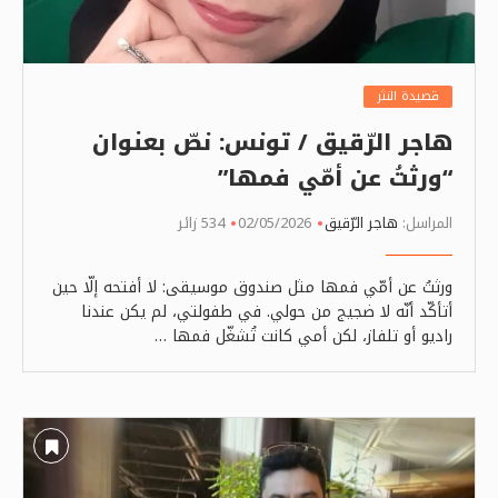
قصيدة النثر
هاجر الرّقيق / تونس: نصّ بعنوان
“ورثتُ عن أمّي فمها”
المراسل:
هاجر الرّقيق
02/05/2026
534 زائر
ورثتُ عن أمّي فمها مثل صندوق موسيقى: لا أفتحه إلّا حين
أتأكّد أنّه لا ضجيج من حولي. في طفولتي، لم يكن عندنا
راديو أو تلفاز، لكن أمي كانت تُشغّل فمها …