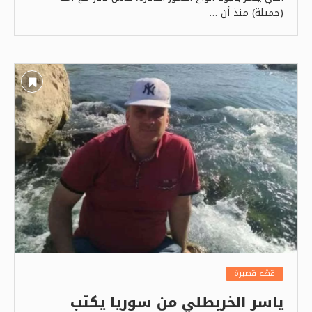
(جميلة) منذ أن …
قصّة قصيرة
ياسر الخربطلي من سوريا يكتب