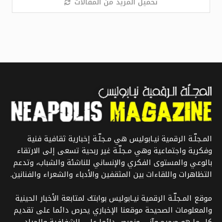
تحميل المزيد من المقالات
المـجلّـة الرقمية نيـابوليس هي مـجلّـة إخبارية ثقافية فنية
وفكرية واجتماعية وهي مـجلّـة غير ربحية تسعى إلى الارتقاء
بالوعي والمستوى الفكري والإنساني للناشئة والشباب، وتدعم
التظاهرات واللقاءات بين المثقفين والأدباء والشعراء والفنانين.
موقع المـجلّـة الرقمية نيـابوليس بوابتك لمتابعة الأخبار الحينية
والمعلومات الصحيحة موقعنا الإخباري يحرص دائما على تقديم