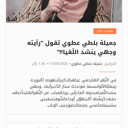
قصيدة النثر
جميلة بلطي عطوي تقول “رأيته
وجهي ينشد اللّقيا!!”
المراسل:
جميلة بلطي عطوي
11/09/2025
1.5K زائر
في النّهر السّارحفي غياهبالذكرىرأيتهوجه أمّيوردة
ربيعيّةالألوانبسمة ضوءتذبّ ستار الدّجىرأيته…وجهي
ينشداللّقيافيجرفه الماءإلى برزخالغياب. من النّهرالسّارحأخطف
حفنةذكرىقُبلة أمّيتهوّن أوجاعالشّوقتسقيني
سلسبيلافأضحي رضيعالحضورحبيب الإياب.