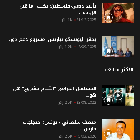
تأييد دبعي-فلسطين: تكتب “ما قبل
الإبادة...
21/12/2025
1K زائر
بمقر اليونسكو بباريس: مشروع دعم دور...
18/09/2025
1.2K زائر
الأكثر متابعة
المسلسل الدرامي “انتقام مشروع” هل
هو...
23/08/2022
2.5K زائر
منصف سلطاني / تونس: احتجاجات
مارس...
15/03/2026
2.5K زائر