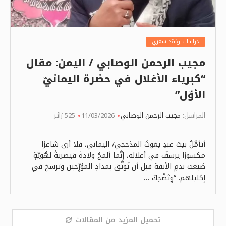
دراسات ونقد شعري
مجيب الرحمن الوصابي / اليمن: مقال
“كبرياء الأغلال في حضرة اليمانيّ
الأوّل”
المراسل:
مجيب الرحمن الوصابي
11/03/2026
525 زائر
أتأمَّلُ بيتَ عبدِ يغوثَ المذحجي/ اليماني، فلا أرى شاعرًا
مكسورًا يرسفُ في أغلاله، إنَّما ألمحُ ولادةً قيصريةً لهُويّةٍ
صُبغت بدمِ الأنفة قبل أن تُوثَّق بمدادِ المؤرِّخين وترسخ في
إكليلهم. “وِتَضْحِكُ …
تحميل المزيد من المقالات