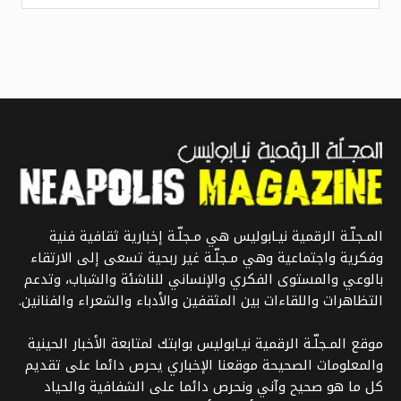
المـجلّـة الرقمية نيـابوليس هي مـجلّـة إخبارية ثقافية فنية
وفكرية واجتماعية وهي مـجلّـة غير ربحية تسعى إلى الارتقاء
بالوعي والمستوى الفكري والإنساني للناشئة والشباب، وتدعم
التظاهرات واللقاءات بين المثقفين والأدباء والشعراء والفنانين.
موقع المـجلّـة الرقمية نيـابوليس بوابتك لمتابعة الأخبار الحينية
والمعلومات الصحيحة موقعنا الإخباري يحرص دائما على تقديم
كل ما هو صحيح وآني ونحرص دائما على الشفافية والحياد