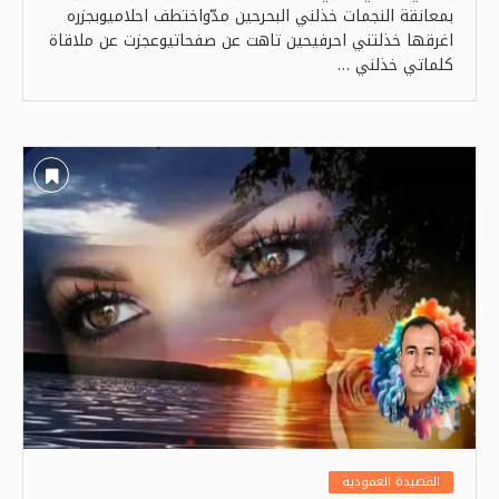
بمعانقة النجمات خذلني البحرحين مدّواختطف احلاميوبجزره
اغرقها خذلتني احرفيحين تاهت عن صفحاتيوعجزت عن ملاقاة
كلماتي خذلني …
القصيدة العمودية