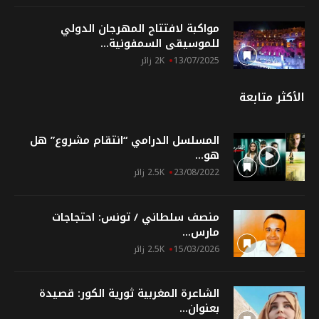
مواكبة لافتتاح المهرجان الدولي
للموسيقى السمفونية...
13/07/2025
2K زائر
الأكثر متابعة
المسلسل الدرامي “انتقام مشروع” هل
هو...
23/08/2022
2.5K زائر
منصف سلطاني / تونس: احتجاجات
مارس...
15/03/2026
2.5K زائر
الشاعرة المغربية ثورية الكور: قصيدة
بعنوان...