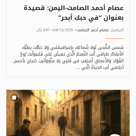
عصام أحمد الصامت-اليمن: قصيدة
بعنوان “في حبكِ أبحر”
المراسل:
عصام أحمد الصامت
04/12/2025
847 زائر
شَمس الضُّحى لَولا شُعاعُك بإشراقيقَلبي وَلا حَطَّت بِظِلِّك
الأَملاكُ طراقي أَنت النّعيمُ الَّذي يَفيضُ عَلى قَلبيوَأَنتَ رُوحُ
الفُؤادِ وَالأَعماقِ أَشرَقتِ في قَلبِي بِلا مِنَّةٍوَأَنَرتِ دُنيايَ بأحسن
أخلاقي أَنت الحَياةُ الَّتي …