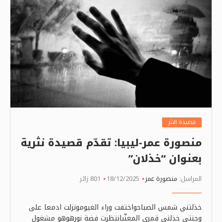
قصيدة النثر
منصورة عمر-ليبيا: تقدّم قصيدة نثرية
بعنوان “خذلان”
المراسل:
منصورة عمر
18/12/2025
801 زائر
خذلتني شمس الصباحواختفت وراء الغيومونزلت ادمعا على
وجنتي خذلني قمري المعنّىانتظرت فضة نورهوهو مشغول