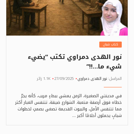
كتاب شبان
نور الهدى دمراوي تكتب “يضيء
شيء ما…!!”
المراسل:
نور الهدى دمراوي
27/09/2025
1.1K زائر
في مدينتي الصغيرة، الزمن يمشي ببطءٍ مريب، كأنه يجرّ
خطاه فوق أرصفة متعبة. الشوارع ضيقة، تتنفس الغبار أكثر
مما تتنفس الأمل، والبيوت القديمة تصغي بصمتٍ لخطوات
شبابٍ يحملون أحلامًا أكبر …