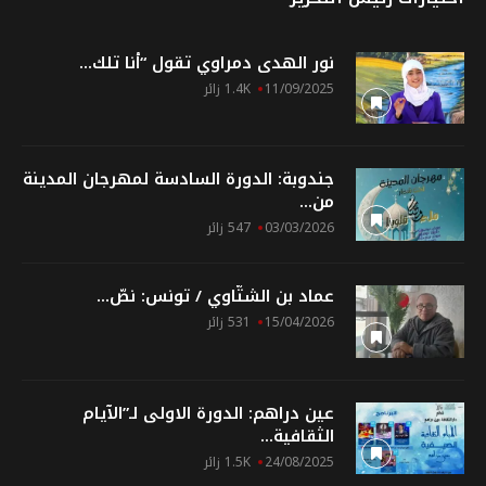
نور الهدى دمراوي تقول “أنا تلك...
11/09/2025
1.4K زائر
جندوبة: الدورة السادسة لمهرجان المدينة
من...
03/03/2026
547 زائر
عماد بن الشتّاوي / تونس: نصّ...
15/04/2026
531 زائر
عين دراهم: الدورة الاولى لـ”الآيام
الثقافية...
24/08/2025
1.5K زائر