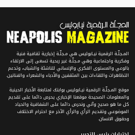
المـجلّـة الرقمية نيـابوليس هي مـجلّـة إخبارية ثقافية فنية
وفكرية واجتماعية وهي مـجلّـة غير ربحية تسعى إلى الارتقاء
بالوعي والمستوى الفكري والإنساني للناشئة والشباب، وتدعم
التظاهرات واللقاءات بين المثقفين والأدباء والشعراء والفنانين.
موقع المـجلّـة الرقمية نيـابوليس بوابتك لمتابعة الأخبار الحينية
والمعلومات الصحيحة موقعنا الإخباري يحرص دائما على تقديم
كل ما هو صحيح وآني ونحرص دائما على الشفافية والحياد
الموضوعي وتقديم الرأي والرأي الآخر مع احترام الاختلاف
وحقوق الانسان.
اختيارات رئيس التحرير