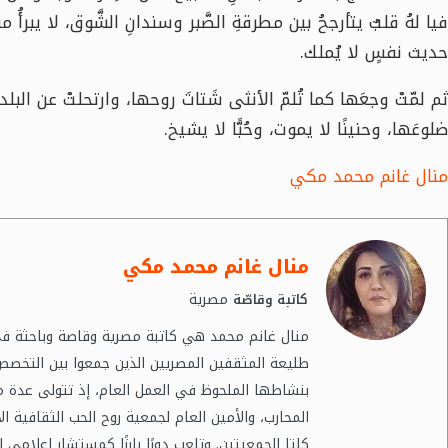
فيا لهُ قلبٌ يتأرجحُ بين مطرقةِ الصَّبر وسندانِ الشَّوق، لا يبرأ
حديث نفسٍ لا يُملك.
ثم لمّتْ وجعَها كما تُلمّ الأنثى شَتاتَ روحها، وارتحلتْ عن الب
ضلوعَها، وحنينًا لا يموت، وحُبًّا لا يشيخ.
منال غانم محمد مكي
منال غانم محمد مكي
مصرية
كاتبة وقاصّة
منال غانم محمد هي كاتبة مصرية وقاصة وباحثة في 
طليعة المثقفين المصريين الذين جمعوا بين التخصص 
بنشاطها الملحوظ في العمل العام، إذ تتولى عدة م
المحارب، والأمين العام لجمعية روح الحب الثقافية 
كلتا الجمعيتين. وتلعب دورًا بارزًا كمستشار إعلام