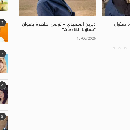
2
 بعنوان
ديرين السعيدي – تونس: خاطرة بعنوان
ديرين ا
“نساؤنا الكادحات”
“مشاعر
/05/2026
15/06/2026
3
4
5