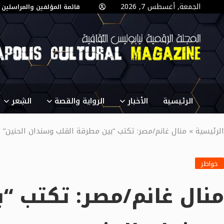
الجمعة, أغسطس 7, 2026
قائمة المؤلفين والمراسلين
الرئيسية
الأخبار
الرواية والقصة
الشِعر
الرئيسية
»
منال غانم/مصر: تكتب “بين مطرقة القلب وسندان الحنين”
خواطر
منال غانم/مصر: تكتب “