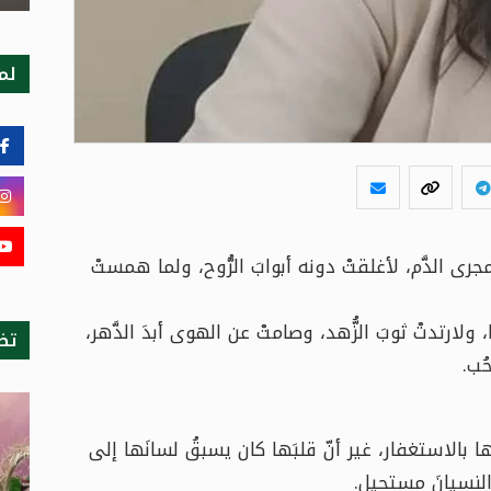
لمت
جرى الدَّم، لأغلقتْ دونه أبوابَ الرُّوح، ولما همستْ
لارتدتْ ثوبَ الزُّهد، وصامتْ عن الهوى أبدَ الدَّهر،
تظ
ُب.
 بالاستغفار، غير أنّ قلبَها كان يسبقُ لسانَها إلى
َ النسيانَ مستحيل.