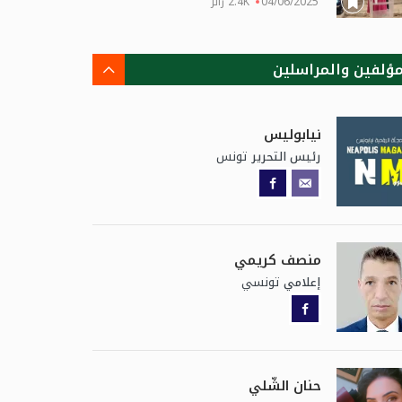
04/06/2025
2.4K زائر
مؤلفين والمراسلين
نيابوليس
تونس
رئيس التحرير
منصف كريمي
تونسي
إعلامي
حنان الشّلي