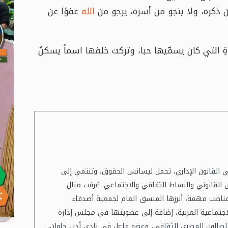
ُ من ذكره، ولا ينجو من أسره، يرجو من
الله
عفوًا عن
لدةِ التي كان يسمّيها حبا، وتركت خلفها اسماً يسكنُ
القانون الإداري، تحمل ليسانس الحقوق، وتنتمي إلى
القانوني والنشاط الثقافي والاجتماعي. عُرفت منال
ناصب مهمة، أبرزها المنسق العام لجمعية أصدقاء
الاجتماعية العربية، إضافة إلى عضويتها في مجلس إدارة
ي للصالون المصري الثقافي، وعضو فاعل في نادي أدب حلوان،