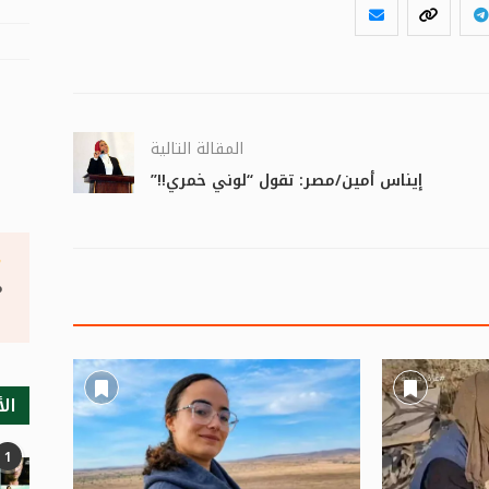
المقالة التالية
إيناس أمين/مصر: تقول “لوني خمري!!”
°
الأ
1