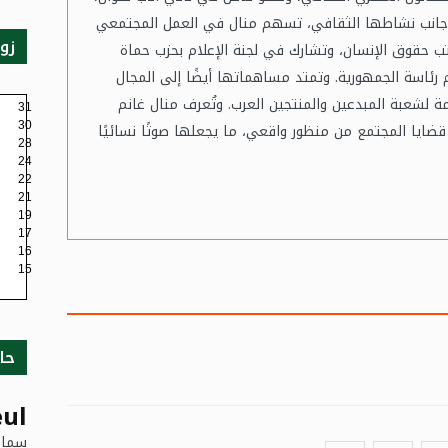
جانب نشاطها الثقافي، تسهم منال في العمل المجتمعي
زو
 حقوق الإنسان، وتشارك في لجنة الإعلام بحزب حماة
ئاسة الجمهورية. وتمتد مساهماتها أيضًا إلى المجال
ة لشعبة المبدعين والمنتجين العرب. وتُعرف منال غانم
31
30
قضايا المجتمع من منظور واقعي، ما يجعلها صوتًا نسائيًا
28
24
22
21
19
17
16
15
حا
ul
سماء