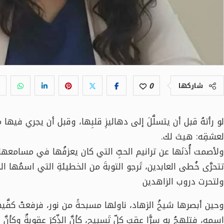
0
شاركها
لو رأتهُ قبل أن يتسلَّلَ إلى دهاليزِ قلبِها، وقبل أن يجري فيها م
لعشقِه: هيتَ لك.
ولأصمت أُذنَها عن ترانيم الحبِّ التي كان يعزفُها في مسامعها، و
تتحرَّى خُطى العابدين، تَرجو التوبةَ من الخطيئةِ التي اسمُها الح
ولتحرت دروب الزاهدين
وحين أبصرها شيخُ الزهاد، ناولها مسبحةً من نور، فرفعتْ كفَّيها
اسمه، فتلهجُ به سرًّا عقبَ كلِّ تَسبيح، كأنَّ الذِّكرَ عقوبةٌ وكأنّ