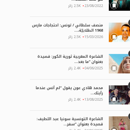
23/08/2022
2.5K زائر
لسعيدي / تونس: خاطرة بعنوان
هدى حجاجي أحمد / مصر: خواطر 
منصف سلطاني / تونس: احتجاجات مارس
”
“شقوق...
1968 الطلابيّة،...
15/03/2026
2.5K زائر
06/05/2026
18
الشاعرة المغربية ثورية الكور: قصيدة
بعنوان “ما بعد...
04/06/2025
2.4K زائر
محمد هادي عون يقول “لم أنس عندما
رأيتك...
13/08/2025
2.4K زائر
الشاعرة التونسية سونيا عبد اللطيف:
قصيدة بعنوان “سفر...