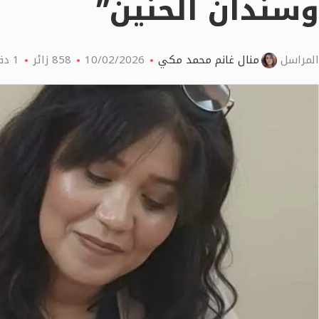
وسندان الحنين”
المراسل
منال غانم محمد مكي
10/02/2026
858
زائر
1 دقائق اقرأ