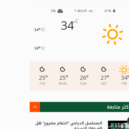
3%
7.4km/h
41%
34
C
°
°
34
°
34
25
°
25
°
26
°
27
°
34
TUE
MON
SUN
SAT
FRI
كثر متابعة
المسلسل الدرامي “انتقام مشروع” هل
هو فعلا النسخة...