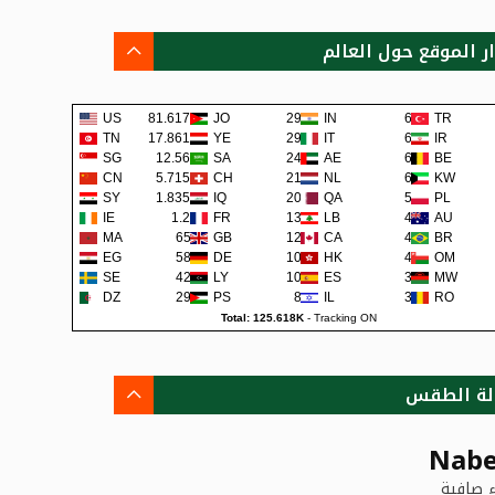
ار الموقع حول العالم
US
81.617K
JO
292
IN
65
TR
TN
17.861K
YE
290
IT
62
IR
SG
12.56K
SA
241
AE
62
BE
CN
5.715K
CH
219
NL
60
KW
SY
1.835K
IQ
200
QA
57
PL
IE
1.2K
FR
138
LB
48
AU
MA
659
GB
129
CA
45
BR
EG
581
DE
108
HK
42
OM
SE
422
LY
105
ES
38
MW
DZ
295
PS
80
IL
36
RO
Total: 125.618K
-
Tracking ON
لة الطقس
Nabe
 صافية