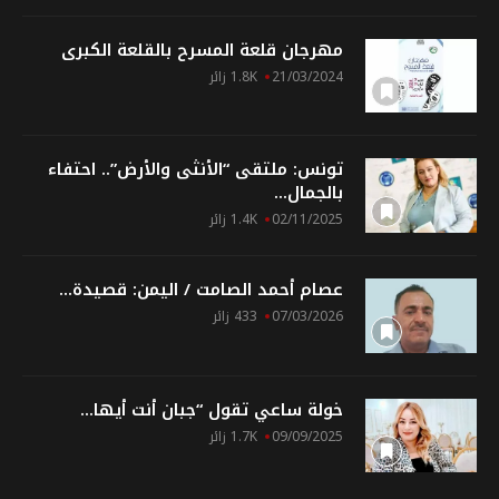
مهرجان قلعة المسرح بالقلعة الكبرى
21/03/2024
1.8K زائر
تونس: ملتقى “الأنثى والأرض”.. احتفاء
بالجمال...
02/11/2025
1.4K زائر
عصام أحمد الصامت / اليمن: قصيدة...
07/03/2026
433 زائر
خولة ساعي تقول “جبان أنت أيها...
09/09/2025
1.7K زائر