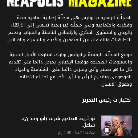
المـجلّـة الرقمية نيـابوليس هي مـجلّـة إخبارية ثقافية فنية
وفكرية واجتماعية وهي مـجلّـة غير ربحية تسعى إلى الارتقاء
بالوعي والمستوى الفكري والإنساني للناشئة والشباب، وتدعم
التظاهرات واللقاءات بين المثقفين والأدباء والشعراء والفنانين.
موقع المـجلّـة الرقمية نيـابوليس بوابتك لمتابعة الأخبار الحينية
والمعلومات الصحيحة موقعنا الإخباري يحرص دائما على تقديم
كل ما هو صحيح وآني ونحرص دائما على الشفافية والحياد
الموضوعي وتقديم الرأي والرأي الآخر مع احترام الاختلاف
وحقوق الانسان.
اختيارات رئيس التحرير
بورتريه: الصادق شرف (أبو وجدان)..
شاعرٌ...
03/11/2025
1.4K زائر