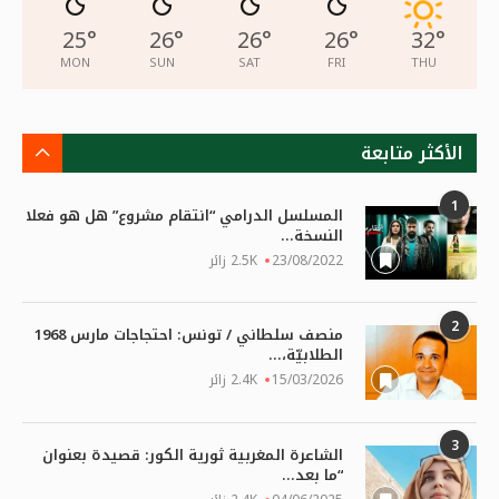
25
°
26
°
26
°
26
°
32
°
MON
SUN
SAT
FRI
THU
الأكثر متابعة
1
المسلسل الدرامي “انتقام مشروع” هل هو فعلا
النسخة...
23/08/2022
2.5K زائر
2
منصف سلطاني / تونس: احتجاجات مارس 1968
الطلابيّة،...
15/03/2026
2.4K زائر
3
الشاعرة المغربية ثورية الكور: قصيدة بعنوان
“ما بعد...