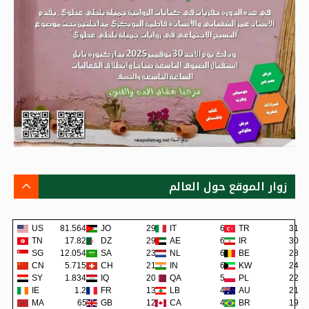
زوار الموقع حول العالم
US
81.564K
JO
290
IT
62
TR
31
TN
17.82K
DZ
290
AE
62
IR
30
SG
12.054K
SA
239
NL
60
BE
28
CN
5.715K
CH
219
IN
60
KW
24
SY
1.834K
IQ
200
QA
57
PL
22
IE
1.2K
FR
137
LB
48
AU
21
MA
658
GB
127
CA
45
BR
19