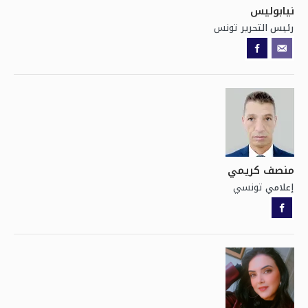
نيابوليس
تونس
رئيس التحرير
منصف كريمي
تونسي
إعلامي