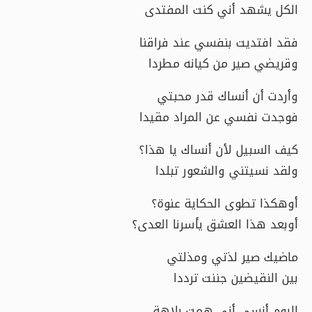
الكل يشهد أني كنت المفتدى
فقد افتديت بنفسي عند فراقنا
وقريضي صير من كيانه مطردا
وأردت أن أنساك قدر محبتي
فوجدت نفسي عن المراد مقيدا
كيف السبيل لأن أنساك يا هذا؟
ولقد نسيتني والشعور تبلدا
أوهكذا تطوى الحكاية عنوة؟
أوبعد هذا العشق يأسرنا العدى؟
ماضيك صير لذتي ومذلتي
بين النقيضين جننت ترددا
اليوم أنسى أني همت بلاهة