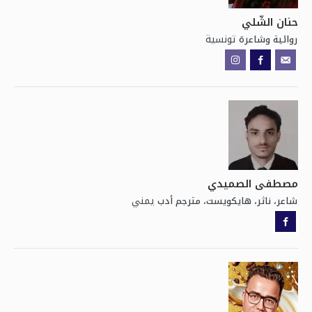
حنان الشّلي
تونسية
روائية وشاعرة
مصطفى الصميدي
يمني
شاعر، ناثر، هايكويست، مترجم أدب