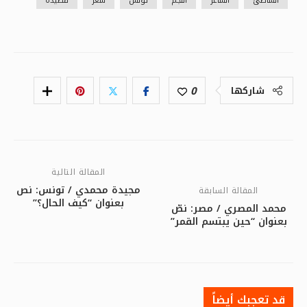
الشاطئ
الشاعر
النجم
تونس
شعر
قصيدة
0
شاركها
المقالة التالية
مجيدة محمدي / تونس: نص
المقالة السابقة
بعنوان “كيف الحال؟”
محمد المصري / مصر: نصّ
بعنوان “حين يبتسم القمر”
قد تعجبك أيضاً