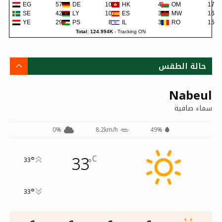
EG
579
DE
107
HK
42
OM
17
SE
422
LY
105
ES
38
MW
16
YE
290
PS
80
IL
36
RO
15
Total: 124.994K
-
Tracking ON
حالة الطقس
Nabeul
سماء صافية
0%
8.2km/h
49%
33
C
°
33
°
°
33