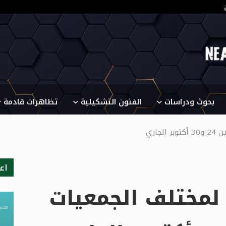
بحوث ودراسات
الفنون التشكيلية
تظاهرات قادمة
اري
اع
لمختلف الجمعيات