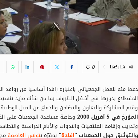
0
شاركها
دعما منه للعمل الجمعياتي باعتباره رافدا أساسيا من روافد 
الاضطلاع بدورها في أفضل الظروف بما من شأنه مزيد تنشيط وت
وقيم المشاركة والتعاون والتضامن والدفاع عن المثل الوطني
المؤرخ في 5 أفريل 2000
وخاصة مساعدة الجمعيات على القي
وتدريب وإقامة الملتقيات والندوات والأيام الدراسية والتظاه
والتوثيق حول الجمعيات “
إفادة
“
بمقرّه ب
تونس العاصمة
مجمو