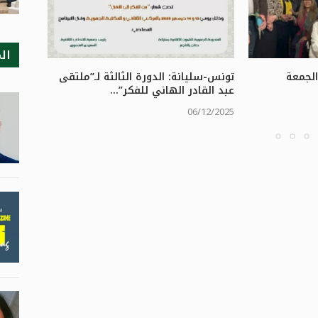
ال
الجمعة
تونس-سليانة: الدورة الثالثة لـ”ملتقى
تونس: ا
عبد القادر الهاني للفكر”...
الوهّاب ب
/12/2025
06/12/2025