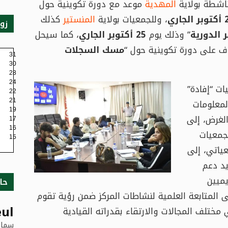
ناشطة بولاية
المهدية
موعد مع دورة تكوينية حول
، وللجمعيات بولاية
المنستير
كذلك
زو
 الدورية
” وذلك يوم
25 أكتوبر الجاري
، كما سيحل
ف على دورة تكوينية حول “
مسك السجلات
31
30
28
24
ات “إفادة”
22
لمعلومات
21
19
لغرض، إلى
17
16
لجمعيات
15
ياتي، إلى
يد دعم
ميين
حا
المتابعة العلمية لنشاطات المركز ضمن رؤية تقوم
ul
ختلف المجالات والارتقاء بقدراته القيادية
سماء