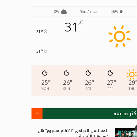
0%
9km/h
56%
31
C
°
°
31
°
31
25
°
26
°
26
°
27
°
29
MON
SUN
SAT
FRI
THU
كثر متابعة
المسلسل الدرامي “انتقام مشروع” هل
هو فعلا النسخة...