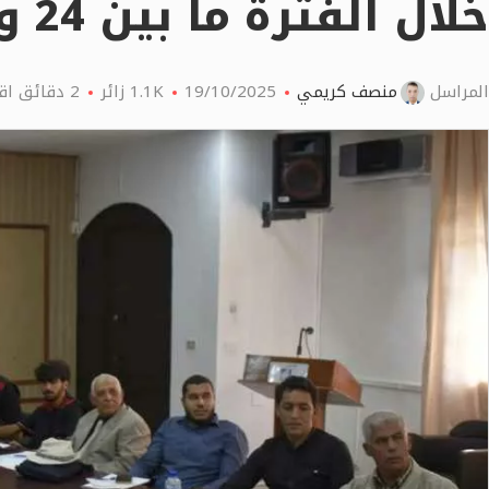
خلال الفترة ما بين 24 و30 أكتوبر الجاري
المراسل
منصف كريمي
19/10/2025
1.1K
زائر
2 دقائق اقرأ