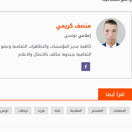
منصف كريمي
تونسي
إعلامي
كاهية مدير المؤسسات والتظاهرات الثقافية وعضو خ
الثقافية بجندوبة مكلف بالاتصال والاعلام
اقرأ أيضا
الجمعيات
المنستير
المهدية
باجة
بنزرت
تربصات
تونس