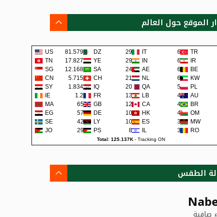
ار الموقع حول العالم
US
81.579K
DZ
291
IT
62
TR
TN
17.827K
YE
290
IN
62
IR
SG
12.168K
SA
240
AE
62
BE
CN
5.715K
CH
219
NL
60
KW
SY
1.834K
IQ
200
QA
57
PL
IE
1.2K
FR
138
LB
48
AU
MA
659
GB
127
CA
45
BR
EG
579
DE
107
HK
42
OM
SE
422
LY
105
ES
38
MW
JO
291
PS
80
IL
36
RO
Total: 125.137K
-
Tracking ON
لة الطقس
Nabe
 صافية