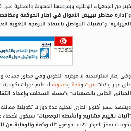
كبير من الجمعيات الوطنية وبفروعها الجهوية والمحلية على غر
و”
إدارة مخاطر تبييض الأموال في إطار الحوكمة ومكافحة
الميزانية
” و”
تقنيات التواصل باعتماد البرمجة اللغوية الع
وفي إطار استراتيجية لا مركزية التكوين وفي محاور مجددة ومت
على غرار ولايات
بنزرت
و
باجة
و
جندوبة
لتنظيم دورات تكوينية “
الجبائي الخاص بالجمعيات
” و”
مسك السجلات وإعداد التقار
ويشهد شهر أكتوبر الجاري تنظيم عدة دورات تكوينية مماثلة، 
“
آليات تقييم مشاريع وأنشطة الجمعيات
” سيكون لأعضاء ع
تكوينية بمقرّ المركز تهتم بموضوع “
الحوكمة والوقاية من ال