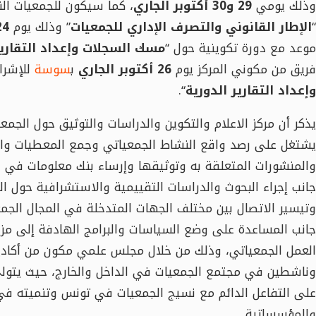
وذلك يومي
29 و30 أكتوبر الجاري
، كما سيكون للجمعيات ال
“
الإطار القانوني والتصرف الإداري للجمعيات
” وذلك يوم
24 أكتوبر الجاري
موعد مع دورة تكوينية حول “
مسك السجلات وإعداد التقارير
فريق من مكوني المركز يوم
26 أكتوبر الجاري
ب
سوسة
للإشرا
وإعداد التقارير الدورية
“.
يذكر أن مركز الاعلام والتكوين والدراسات والتوثيق حول الجمعي
يشتغل على رصد واقع النشاط الجمعياتي وجمع المعطيات وا
والمنشورات المتعلقة به وتوثيقها وإرساء بنك معلومات في ا
جانب إجراء البحوث والدراسات التقييمية والاستشرافية حول ا
وتيسير الاتصال بين مختلف الجهات المتدخلة في المجال الجمع
جانب المساعدة على وضع السياسات والبرامج الهادفة إلى مز
العمل الجمعياتي، وذلك من خلال مجلس علمي مكون من أكادي
وناشطين في مجتمع الجمعيات في الداخل والخارج، حيث يتولى 
على التفاعل الدائم مع نسيج الجمعيات في تونس وتنميته في م
والمؤسساتية.