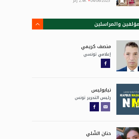
04/06/2025
2.4K زائر
مؤلفين والمراسلين
لدورة الخامسة لجائزة عبد
تونس: منارة الأدب بقليبية… معل
ن عيّاد...
ثقافي يتهاوى في...
منصف كريمي
26/10/2025
05
تونسي
إعلامي
نيابوليس
تونس
رئيس التحرير
حنان الشّلي