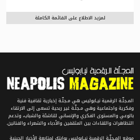
لمزيد الاطلاع على القائمة الكاملة
المـجلّـة الرقمية نيـابوليس هي مـجلّـة إخبارية ثقافية فنية
وفكرية واجتماعية وهي مـجلّـة غير ربحية تسعى إلى الارتقاء
بالوعي والمستوى الفكري والإنساني للناشئة والشباب، وتدعم
التظاهرات واللقاءات بين المثقفين والأدباء والشعراء والفنانين.
موقع المـجلّـة الرقمية نيـابوليس بوابتك لمتابعة الأخبار الحينية