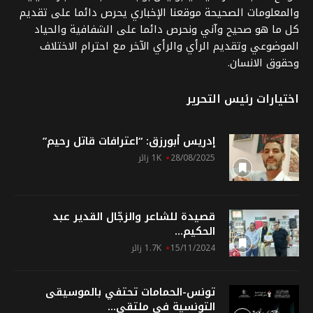
والمعلومات الصحيحة موقعنا الإخباري يحرص دائما على تقديم
كل ما هو صحيح وآني ونحرص دائما على الشفافية والحياد
الموضوعي وتقديم الرأي والرأي الآخر مع احترام الاختلاف
وحقوق الانسان.
اختيارات رئيس التحرير
إدريس أبورزق: “اعترافات قاتل رحيم”
28/08/2025
1K زائر
قصيدة للشاعر والزجّال القدير عبد
الحكيم...
15/11/2024
1.7K زائر
تونس-الحمامات تحتفي بالموسيقى
التونسية في ملتقى...