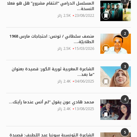
1
المسلسل الدرامي “انتقام مشروع” هل هو فعلا
النسخة...
23/08/2022
2.5K زائر
2
منصف سلطاني / تونس: احتجاجات مارس 1968
الطلابيّة،...
15/03/2026
2.5K زائر
3
الشاعرة المغربية ثورية الكور: قصيدة بعنوان
“ما بعد...
04/06/2025
2.4K زائر
4
محمد هادي عون يقول “لم أنس عندما رأيتك...
13/08/2025
2.4K زائر
5
الشاعرة التونسية سونيا عبد اللطيف: قصيدة