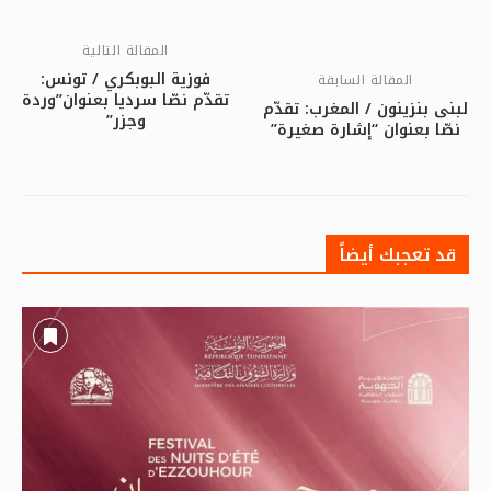
المقالة التالية
فوزية البوبكري / تونس:
المقالة السابقة
تقدّم نصّا سرديا بعنوان”وردة
لبنى بنزينون / المغرب: تقدّم
وجزر”
نصّا بعنوان “إشارة صغيرة”
قد تعجبك أيضاً