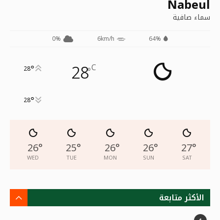
Nabeul
سماء صافية
0%
6km/h
64%
28
C
°
28
°
°
28
26
°
25
°
26
°
26
°
27
°
WED
TUE
MON
SUN
SAT
الأكثر متابعة