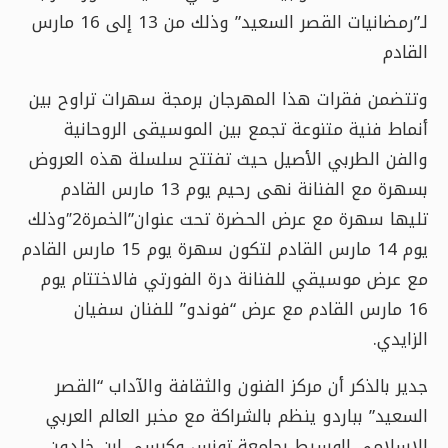
لـ”رمضانيات القصر السعيد” وذلك من 13 إلى 16 مارس
القادم
وتتضمن فقرات هذا المهرجان برمجة سهرات تراوح بين
أنماط فنية متنوعة تجمع بين الموسيقى الروحانية
والفن الطربي الأصيل حيث تفتتح سلسلة هذه العروض
بسهرة مع الفنانة نهى رحيم يوم 13 مارس القادم
تليها سهرة مع عرض الحضرة تحت عنوان”الخمرة2″وذلك
يوم 14 مارس القادم لتكون سهرة يوم 15 مارس القادم
مع عرض موسيقي للفنانة درة الفورتي فالاختتام يوم
16 مارس القادم مع عرض “فوندو” للفنان سفيان
الزايدي.
جدير بالذكر أن مركز الفنون والثقافة والآداب “القصر
السعيد” بباردو ينظم بالشراكة مع مخبر العالم العربي
الاسلامي الوسيط بجامعة تونس وكرسي ابن خلدون