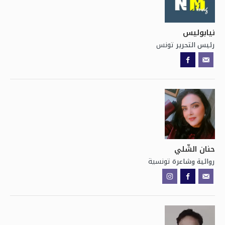
نيابوليس
تونس
رئيس التحرير
حنان الشّلي
تونسية
روائية وشاعرة