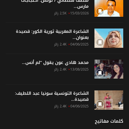
منصف سلطاني / تونس: احتجاجات
مارس...
15/03/2026
2.5K زائر
الشاعرة المغربية ثورية الكور: قصيدة
بعنوان...
04/06/2025
2.4K زائر
محمد هادي عون يقول “لم أنس...
13/08/2025
2.4K زائر
الشاعرة التونسية سونيا عبد اللطيف:
قصيدة...
04/06/2025
2.4K زائر
كلمات مفاتيح