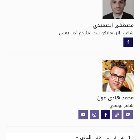
مصطفى الصميدي
يمني
شاعر، ناثر، هايكويست، مترجم أدب
محمد هادي عون
تونسي
شاعر
1
2
3
…
35
التالي »