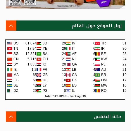
زوار الموقع حول العالم
US
81.674K
JO
292
IN
67
TR
31
TN
17.94K
YE
290
IT
62
IR
30
SG
12.821K
SA
242
AE
62
BE
28
CN
5.715K
CH
219
NL
60
KW
24
SY
1.835K
IQ
200
QA
57
PL
22
IE
1.2K
FR
138
LB
48
AU
21
MA
659
GB
133
CA
45
BR
19
EG
581
DE
108
HK
42
OM
17
SE
422
LY
105
ES
38
MW
16
DZ
295
PS
80
IL
36
RO
15
Total: 126.023K
-
Tracking ON
حالة الطقس