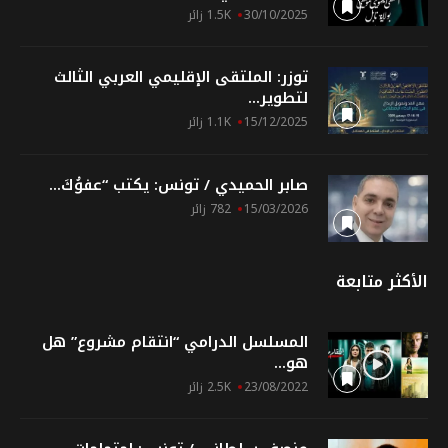
30/10/2025
1.5K زائر
توزر: الملتقى الإقليمي العربي الثالث
لتطوير...
15/12/2025
1.1K زائر
صابر الحميدي / تونس: يكتب “عفوُكَ...
15/03/2026
782 زائر
الأكثر متابعة
المسلسل الدرامي “انتقام مشروع” هل
هو...
23/08/2022
2.5K زائر