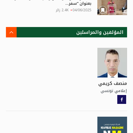
بعنوان “سفر...
04/06/2025
2.4K زائر
المؤلفين والمراسلين
منصف كريمي
تونسي
إعلامي