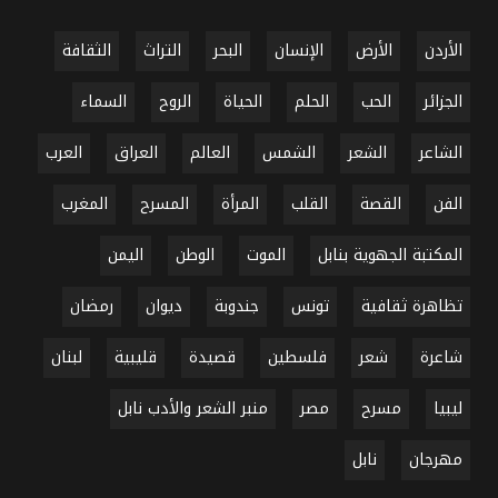
الأردن
الأرض
الإنسان
البحر
التراث
الثقافة
الجزائر
الحب
الحلم
الحياة
الروح
السماء
الشاعر
الشعر
الشمس
العالم
العراق
العرب
الفن
القصة
القلب
المرأة
المسرح
المغرب
المكتبة الجهوية بنابل
الموت
الوطن
اليمن
تظاهرة ثقافية
تونس
جندوبة
ديوان
رمضان
شاعرة
شعر
فلسطين
قصيدة
قليبية
لبنان
ليبيا
مسرح
مصر
منبر الشعر والأدب نابل
مهرجان
نابل