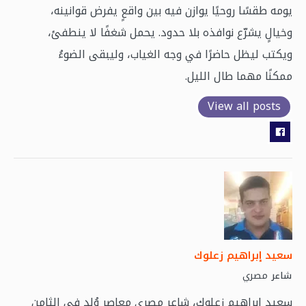
يومه طقسًا روحيًا يوازن فيه بين واقعٍ يفرض قوانينه،
وخيالٍ يشرّع نوافذه بلا حدود. يحمل شغفًا لا ينطفئ،
ويكتب ليظل حاضرًا في وجه الغياب، وليبقى الضوءُ
ممكنًا مهما طال الليل.
View all posts
سعيد إبراهيم زعلوك
مصري
شاعر
سعيد إبراهيم زعلوك، شاعر مصري معاصر وُلد في الثامن