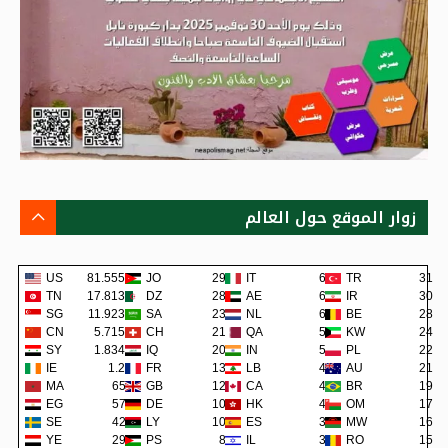
زوار الموقع حول العالم
US
81.555K
JO
290
IT
62
TR
31
TN
17.813K
DZ
288
AE
62
IR
30
SG
11.923K
SA
235
NL
60
BE
28
CN
5.715K
CH
219
QA
57
KW
24
SY
1.834K
IQ
200
IN
57
PL
22
IE
1.2K
FR
137
LB
48
AU
21
MA
658
GB
126
CA
45
BR
19
EG
579
DE
107
HK
42
OM
17
SE
422
LY
105
ES
38
MW
16
YE
290
PS
80
IL
36
RO
15