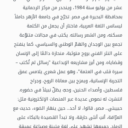
عشر من يوليو سنة 1984، وينحدر من مركز الرحمانية
بمحافظة البحيرة في مصر. تخرّج في جامعة الأزهر حاملاً
ليسانس اللغة العربية، فاختار أن يجعل من الكلمة
مسكنه، ومن الشعر رسالته. يكتب في مجالات متنوّعة
تجمع بين الوجدان والهمّ الوطني والسياسي، كما ينفتح
على النثر الفني بروح متوثبة، منحازة دائمًا إلى الإنسان
وقضاياه. ومن أبرز مشاريعه الإبداعية "رسائل لم تُكتب –
سيرة قلب في العتمة"، وهو عمل شعري يلامس عمق
التجربة الإنسانية، ويمزج بين معاناة الروح، وجراح
فلسطين، وأصداء الحنين، وحبّ يظلّ نبيلاً في حضوره.
انتشرت له نصوص عديدة عبر المنصات الإلكترونية مثل:
حبيبتي... مصر، قالوا، لا أحد... حين ينهار الضوء، حديث مع
العرّافة، أنتِ أنثى حارقة، ولا تبدأ القصيدة بالبكاء على
الرماد. جميعها تشهد على لغة متينة وصياغة عميقة