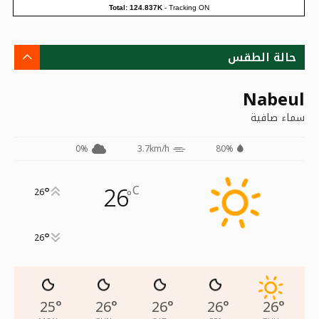
Total: 124.837K
-
Tracking ON
حالة الطقس
Nabeul
سماء صافية
0%
3.7km/h
80%
26
C
°
26
°
°
26
25
°
26
°
26
°
26
°
26
°