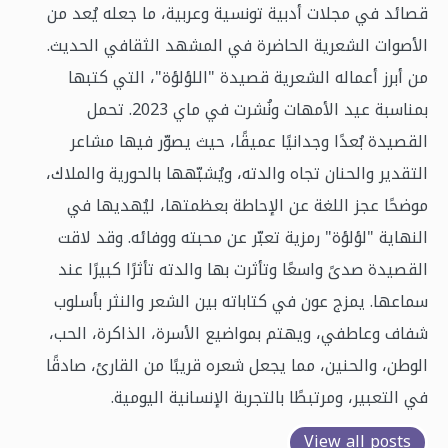
قصائد في مجلات أدبية تونسية وعربية، ما جعله يُعد من
الأصوات الشعرية الحاضرة في المشهد الثقافي الحديث.
من أبرز أعماله الشعرية قصيدة "اللؤلؤة"، التي كتبها
بمناسبة عيد الأمهات ونُشرت في ماي 2023. تحمل
القصيدة بُعدًا وجدانيًا عميقًا، حيث يصوّر فيها مشاعر
التقدير والحنان تجاه والدته، ويُشبّهها بالحورية والملاك،
موضحًا عجز اللغة عن الإحاطة بعظمتها، ليُهديها في
النهاية "لؤلؤة" رمزية تعبّر عن محبته ووفائه. وقد لاقت
القصيدة صدىً واسعًا وتأثرت بها والدته تأثرًا كبيرًا عند
سماعها. يمزج عون في كتاباته بين الشعر والنثر بأسلوب
شفاف وعاطفي، ويهتم بمواضيع الأسرة، الذاكرة، الحب،
الوطن، والحنين، مما يجعل شعره قريبًا من القارئ، صادقًا
في التعبير، ومرتبطًا بالتجربة الإنسانية اليومية.
View all posts