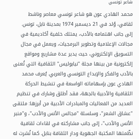
تونسي
شاعر
محمد الهادي عون هو شاعر تونسي معاصر وناشط
ثقافي، وُلد في 21 ديسمبر 1974 بمدينة نابل، تونس.
إلى جانب اهتمامه بالأدب، يمتلك خلفية أكاديمية في
مجالات الإعلامية وتطوير البرمجيات، ويعمل في مجال
التسويق الإلكتروني، حيث يدير عدة مشاريع ومواقع
إلكترونية من بينها مجلة "نيابوليس" الثقافية التي تُعنى
بالأدب والفكر والإبداع التونسي والعربي. يُعرف محمد
الهادي عون بإسهاماته الواسعة في تنشيط الحركة
الثقافية والأدبية بالجهة، فقد أطلق وشارك في تنظيم
العديد من الفعاليات والمبادرات الأدبية من أبرزها: ملتقى
"عشاق الشعر"، وسلسلة "مجالس الأنس والأدب"، و"منبر
الأنس والأدب"، إلى جانب مشاركته في لقاءات ثقافية
نظّمتها المكتبة الجهوية ودار الثقافة بنابل. كما نُشرت له