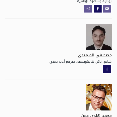
تونسية
روائية وشاعرة
مصطفى الصميدي
يمني
شاعر، ناثر، هايكويست، مترجم أدب
محمد هادي عون