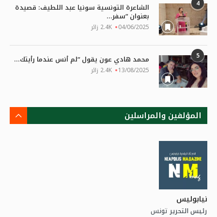
4
الشاعرة التونسية سونيا عبد اللطيف: قصيدة
بعنوان “سفر...
04/06/2025
2.4K زائر
5
محمد هادي عون يقول “لم أنس عندما رأيتك...
13/08/2025
2.4K زائر
المؤلفين والمراسلين
نيابوليس
تونس
رئيس التحرير