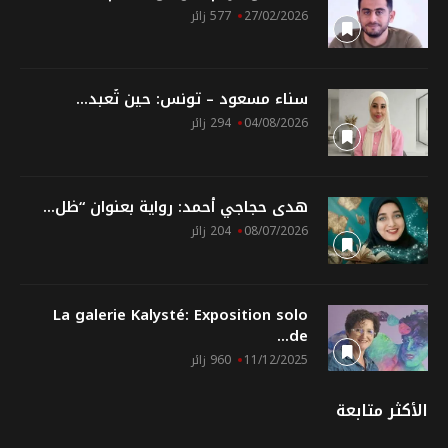
27/02/2026
577 زائر
سناء مسعود – تونس: حين تُعبد...
04/08/2026
294 زائر
ھدى حجاجي أحمد: رواية بعنوان “ظل...
08/07/2026
204 زائر
La galerie Kalysté: Exposition solo
de...
11/12/2025
960 زائر
الأكثر متابعة