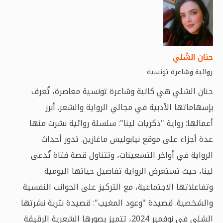
حنان الشّلي
تونسية
روائية وشاعرة
حنان الشلي هي كاتبة وشاعرة تونسية معاصرة، تُعرف
بإسهاماتها الأدبية في مجالي الرواية والشعر. أبرز
أعمالها: رواية "ذكريات لينا": سلسلة روائية نشرت منها
عدة أجزاء على موقع نيابوليس ماغازين. تدور أحداث
الرواية في أواخر التسعينات، وتتناول قصة فتاة تُدعى
لينا، حيث تستعرض الرواية تفاصيل حياتها اليومية
وتفاعلاتها الاجتماعية، مع التركيز على الجوانب النفسية
والشخصية. قصيدة "وعود المغيب": قصيدة نثرية نشرتها
الشلي في نوفمبر 2024، تتميز بصورها الشعرية الرقيقة