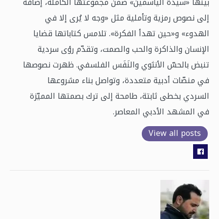
بينها «سيدة الياسمين» ضمن مجموعتها الكاملة، إضافة
إلى نصوص رمزية وتأملية مثل «وجه لا يُرى إلا في
الهدوء» و«حين تهدأ الفكرة». تلامس كتاباتها قضايا
الإنسان والذاكرة والحب والصمت، وتقدّم رؤى سردية
تنبض بالحسّ الأنثوي والنَفَس الفلسفي. ظهرت نصوصها
في منصّات أدبية متعددة، وتواصل بناء مشروعها
السردي بخطى ثابتة، طامحة إلى ترك بصمتها المميّزة
في المشهد الأدبي المعاصر.
View all posts