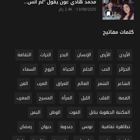
محمد هادي عون يقول “لم أنس...
13/08/2025
2.4K زائر
كلمات مفاتيح
الأردن
الأرض
الإنسان
البحر
التراث
الثقافة
الجزائر
الحب
الحلم
الحياة
الروح
السماء
الشاعر
الشعر
العالم
العراق
العرب
الفن
القصة
القلب
الليل
المرأة
المسرح
المغرب
المكتبة الجهوية بنابل
الموت
الوطن
اليمن
تظاهرة ثقافية
تونس
جندوبة
ديوان
رمضان