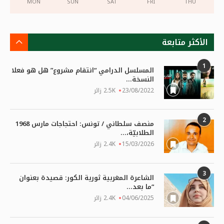
MON
SUN
SAT
FRI
THU
الأكثر متابعة
1
المسلسل الدرامي “انتقام مشروع” هل هو فعلا
النسخة...
23/08/2022
2.5K زائر
2
منصف سلطاني / تونس: احتجاجات مارس 1968
الطلابيّة،...
15/03/2026
2.4K زائر
3
الشاعرة المغربية ثورية الكور: قصيدة بعنوان
“ما بعد...
04/06/2025
2.4K زائر