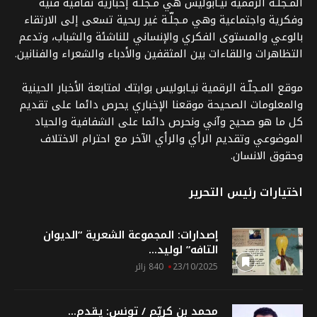
المـجلّـة الرقمية نيـابوليس هي مـجلّـة إخبارية ثقافية فنية
وفكرية واجتماعية وهي مـجلّـة غير ربحية تسعى إلى الارتقاء
بالوعي والمستوى الفكري والإنساني للناشئة والشباب، وتدعم
التظاهرات واللقاءات بين المثقفين والأدباء والشعراء والفنانين.
موقع المـجلّـة الرقمية نيـابوليس بوابتك لمتابعة الأخبار الحينية
والمعلومات الصحيحة موقعنا الإخباري يحرص دائما على تقديم
كل ما هو صحيح وآني ونحرص دائما على الشفافية والحياد
الموضوعي وتقديم الرأي والرأي الآخر مع احترام الاختلاف
وحقوق الانسان.
اختيارات رئيس التحرير
إصدارات: المجموعة الشعرية “الديوان
التافه” لوليد...
23/10/2025
840 زائر
محمد بن كريّم / تونس: يقدم...