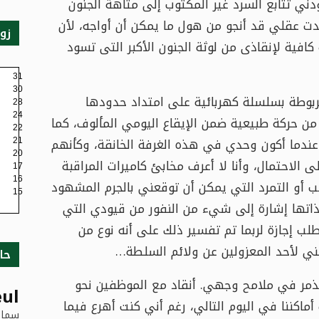
ودني تتابع السرد غير المكتوب إلى متاهة الجنون
ت عقلي قد أنجو من هول ما يمكن أن أواجه، لأن
زو
فية لإنقاذى من لوثة الجنون الأكبر التى تسود
31
30
 مربوطة بسلسلة كهربائية على امتداد حدودها
28
24
من حركة طبيعية ضمن الإيقاع اليومي المألوف، كما
22
ندما أكون وحدي في هذه الغرفة الخانقة، وكأنهم
21
20
 الاحتمال، وأنا لا أعرف مخابئ كاميرات المراقبة
17
16
ب أو التمرد التي يمكن أن توقعني بالجرم المشهود
15
ذاتها إشارة إلى شيء من النفور من قيودي التي
ب إجازة لربما تم تفسير ذلك على أنه نوع من
ني لأحد المعزولين عن ولائم السلطة…
حا
لتذمر في ملامح وجهي. أنقاد مع الموظفين نحو
ul
 أماكننا في اليوم التالي، رغم أني كنت أهرع فيما
سماء