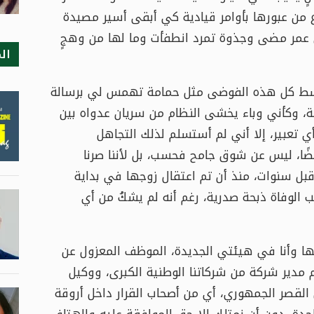
 من عبورها بأوامر قيادية كي أبقى أسير مصيدة
لى عمر مضى وجذوة تمرد انطفأت وما لها من وهجٍ
ال
وسط كل هذه الفوضى مثل حمامة تهمس لي برسالة
ة، وكأني وباء يخشى النظام من سريان عدواه بين
 تعبير، إلا أني لم أستسلم لذلك التجاهل
يضًا، ليس عن شوق جامح فحسب، بل لأننا صرنا
قبل سنوات، منذ أن تم اعتقال زوجها في بداية
الوفاة ذبحة صدرية، رغم أنه لم يشكُ من أي
ها وأنا في هيئتي الجديدة، الموظف المعزول عن
مدير شركة من شركاتنا الوطنية الكبرى، ووكيل
لقصر الجمهوري، أي من أصحاب القرار داخل أروقة
واحدة، دون أن نمتلك إلا حق الموافقة عليه والهتاف