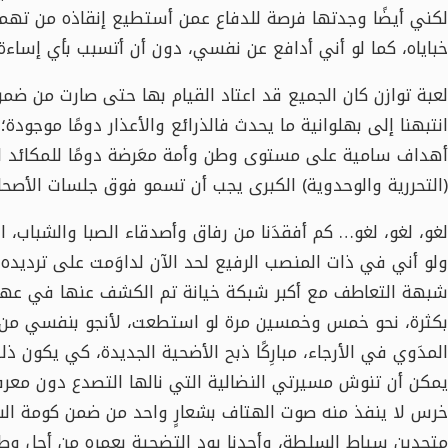
لكني أيضًا وجدتها فرصة للدفاع عمن أستطيع إنقاذه من تهمة
خباياه، كما لو أني أدافع عن نفسي، دون أن أتسبب بأي إسا
لعبة توازن كان الجميع قد اعتاد القيام بها حتى صارت من ضمن م
انتبهنا إلى بهلوانية ما يحدث فالذرائع والأعذار دومًا موجو
أهداف سامية على مستوى وطن وأمة معَرضة دومًا للمكائد الرج
(التحررية والوحدوية) الكبرى يجب أن تسمو فوق جلسات الأصحا
لغو، لغو، لغو… كم أفقدَنا من رفاق وأصدقاء الصبا والشباب، 
ولو أني في ذات المنصب الرفيع لحد الآن لداوَمت على ترديد
شبهة التعاطف مع أكبر شبكة خيانة تم الكشف عنها في عهد ال
بكثرة، نحو خمس وخمسين مرة لو استطعت، لأنجو بنفسي من ت
المدَوي في الأرجاء، مبارِكًا ذبح الأضحية الجديدة، كي يكون ذلك
يمكن أن تنوش مسيرتي النضالية التي نالها التصدع دون معر
خرس لا ينفذ منه صوت الهتاف بشعارٍ واحد من ضمن كومة الشعا
متحدين سياط السلطة، وأحدنا يود التضحية بعمره من أجل وطنٍ