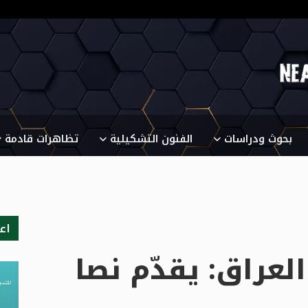
بحوث ودراسات
الفنون التشكيلية
تظاهرات قادمة
اع
العراق: يقدّم نصا