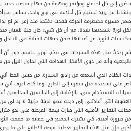
مضى إلى كل اجتماع ومؤتمر ومهمة من مهام منصب جديد يل
ونشاط من يريد تحقيق كل أحلامه في يومٍ واحد. حماس وجرأة
ضمن مسيرة مضطرمة الحركة فقدت دفتها منذ زمن لم نعِ بدايت
لكل ثورة شهدتها بلادنا، مع أن كل شيء كان جليًا للعيان منذ 
مكتسبات الثورة من أعدائها ضمن جبهات الخيانة في الداخل و
كم رددتُ مثل هذه المفردات في صخب ثوري حاسم، دون أن أترك
بالرجعية وأنه من ذوي الأفكار الهدامة التي تحاول النيل من مس
ذات الكلام الذي أسمعه من راديو السيارة. من حسن الحظ أني
أصر على تسديده قبل سفره إلى الخارج، وما كنت أعرف أني س
سيارات الاستخدام مني، بالإضافة إلى الحارسين المداومين أم
العقوبة التي أعادتني إلى درجة عضو فرقة حزبية لا بد لي من
مخالب التقارير الأمنية التي صارت سِمة المرحلة على نحو متز
من ضرورة أمنية، كي يشترك الجميع في حماية ما حققت الثورة
أخرى فإن مثل هذه التقارير تعطينا فرصة الاطلاع على ما يجري حو