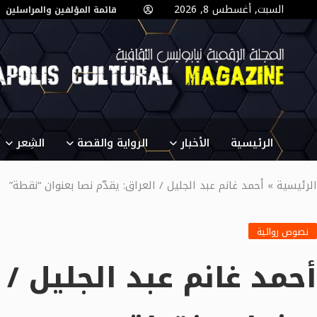
السبت, أغسطس 8, 2026
قائمة المؤلفين والمراسلين
الرئيسية
الأخبار
الرواية والقصة
الشِعر
الرئيسية
»
أحمد غانم عبد الجليل / العراق: يقدّم نصا بعنوان “نقطة”
نصوص روائية
أحمد غانم عبد الجليل / 