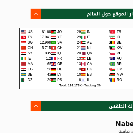
ار الموقع حول العالم
US
81.68K
JO
292
IN
68
TR
TN
17.941K
YE
290
IT
62
IR
SG
12.968K
SA
242
AE
62
BE
CN
5.715K
CH
219
NL
60
KW
SY
1.835K
IQ
200
QA
57
PL
IE
1.2K
FR
138
LB
48
AU
MA
659
GB
133
CA
45
BR
EG
581
DE
108
HK
42
OM
SE
422
LY
105
ES
38
MW
DZ
295
PS
80
IL
36
RO
Total: 126.179K
-
Tracking ON
لة الطقس
Nabe
 صافية