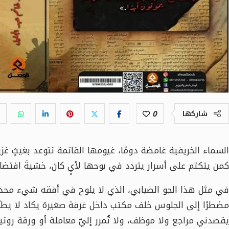
0
شاركها
السماء الخريفية غامضة دومًا، غيومها القاتمة تتوعد بغيثٍ غزي
كمن يتكتم على أسرار يتردد في بوحها لأيٍ كان، خشيةَ افتضاح 
في مثل هذا الجو الضبابي، الذي لا يلوح في أفقه شيء محدد
مضطرًا إلى الجلوس خلف مكتب داخل غرفة صغيرة يكاد لا يط
يقصدني مراجع ولا موظف، ولا تُمرر إليّ معاملة أو ورقة روت