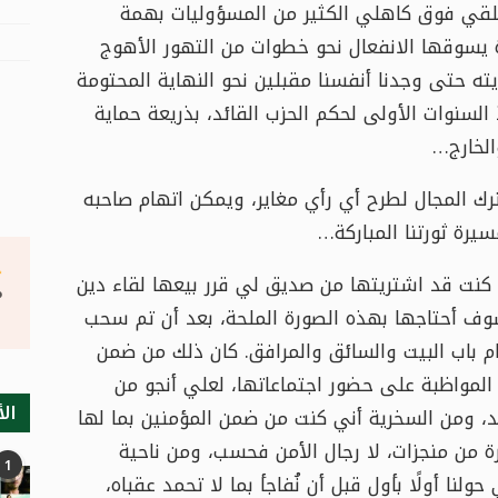
قي فوق كاهلي الكثير من المسؤوليات بهمة
 يسوقها الانفعال نحو خطوات من التهور الأهوج
ه حتى وجدنا أنفسنا مقبلين نحو النهاية المحتومة
السنوات الأولى لحكم الحزب القائد، بذريعة حماية
الخارج…
 المجال لطرح أي رأي مغاير، ويمكن اتهام صاحبه
يرة ثورتنا المباركة…
 كنت قد اشتريتها من صديق لي قرر بيعها لقاء دين
°
وف أحتاجها بهذه الصورة الملحة، بعد أن تم سحب
ام باب البيت والسائق والمرافق. كان ذلك من ضمن
 المواظبة على حضور اجتماعاتها، لعلي أنجو من
الأ
ايد، ومن السخرية أني كنت من ضمن المؤمنين بما لها
 من منجزات، لا رجال الأمن فحسب، ومن ناحية
1
لنا أولًا بأول قبل أن نُفاجأ بما لا تحمد عقباه،