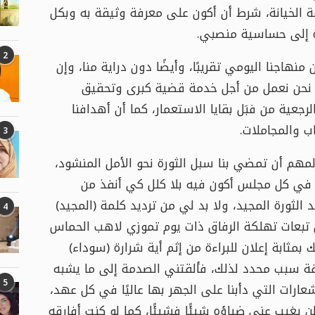
 الخيانة، شرط أن أكون على معرفة وثيقة به وبكل
ءة إلى حساسية منصبي.
2
نهاجنا اليومي تقريبًا، وأيضًا دون دراية منا، وإن
دة؛ نحن نعمل من أجل خدمة قضية كبرى وتحقيق
عية من فبَل بقايا الاستعمار، كما أن أهدافنا
ب والمجاملات.
3
المهم أن تمضي بنا سبل الثورة نحو الأمل المنشود،
ه في كل مجلس أكون فيه بلا كلل كي أنفذ من
ثورة المجيد، ولا بد لي من ترديد كلمة (المجيد)
4
بعات تهلكة الرفاق ذات يوم تموزي لاهب الحماس
 بمثابة إعلان للبراءة من إثم أية شرارة (سوداء)
فة سبب محدد لذلك، فألقتني الصدمة إلى ما يشبه
5
رات التي دأبنا على الجهر بها عاليًا في كل عهد،
 يغيب عني ضياؤه شيئًا فشيئًا، كما لو كنت أفارقه