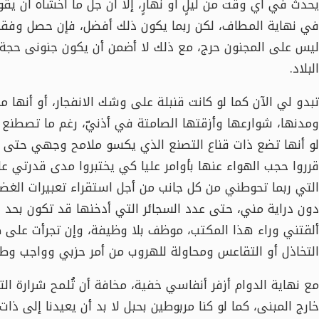
يحدث في أي وقت من ليلٍ أو نهارٍ، إلا أن جلَّ ما أخشاه أن يق
في نهاية المطاف، لكن ربما يكون ذلك أفضل، فإن حصل وفقد
ليس على المجنون حرج، مع ذلك لا أضمن أن يكون جنونى حجة كا
البلاد.
تبدو لي الآن كما لو كانت قنبلة على وشك الانفجار، أو أنها
ومدنها، شوارعها وأزقتها الصامتة في أذنيّ، رغم ما تصطنع 
لو أنها تضع ذات قناع التصنع الذي يكسو ملامح وجهي حتى ع
قرروا حجب الهواء عنها بأوامر عليا كي يختبروا مدى قدرتي على
التي ربما تحوطني من كل جانب من أجل استقراء تعبيرات الغض
دون دراية مني، حتى عدد السجائر التي أدخنها قد تكون بحد 
ألقتني وراء هذا المكتب، موظف بلا وظيفة، وإن تجرأت على طل
التخاذل أو التقاعس ومحاولة للهروب من أمر حزبي وواجب وط
مع نهاية الدوام أزفر أنفاسي خفية، مخافة أن تُلمح شرارة ا
خارج المبنى، كما لو كنا مربوطين بحبل لا بد أن يعيدنا إلى ذات