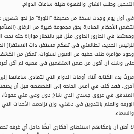
التدخين وطلب الشاي والقهوة طيلة ساعات الدوام.
في أول يوم وجدت نسخة من صحيفة “الثورة” مرَ نحو شهرين
تتضمن الأحكام الصادرة بحق مجموعة كبيرة من الرفاق (المتآمر
وضعتها في الجارور الخاوي مثل قبر بانتظار مواراة جثة تحت 
للرئيس الجديد، تطالعني في تهكم مستفز، ذات الاستفزاز ا
وجود مؤامرة ظلت خفية عن العيون لسنوات، تمكنَ من الكشف 
على وشك أن أكون من ضمن المتهمين في قضية لم أكن أعرف عن
قررتُ بدء الكتابة أثناء أوقات الدوام التي تتمادى ساعاتها إ
أخرى، فقد كنت في أمس الحاجة إلى الفضفضة قبل أن يخنقني
المتدفق في عروق جسدي الذي شاخ دون وعي مني عقودًا، إل
الورقة والقلم بالتدوين في ذهني، وإن تزاحمت الأحداث التي 
والسماء.
لا أظن أن بإمكانهم استنطاق أفكاري أيضًا داخل أي غرفة تحقي