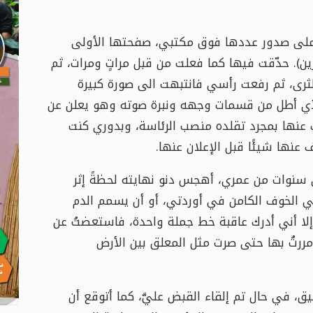
 على صدور عددها فوق مكتبي، صفحتها الأولى
ين). حدّقت فيها كما فعلت من قبل مراتٍ ومرات، ثم
الثرى، ثم رفعت رأسي فانتبهت الى صورة كبيرة
لذي أطل من قسمات وجهه ونبرة صوته وهو يعلن عن
عنها بمجرد تقلده منصب الرئاسة، وبدوري كنت
ها شيئًا قبل الإعلان عنها.
لى سنوات من عمري، أهجس دنو نهايته لحظةً إثر
 الخوف الكامن في أوردتي، أو أن يسمم الدم
ا أني أدرك عاقبة خط جملة واحدة، فاستعضتُ عن
مررتُ بها حتى صرت مثل المعلق بين الأرض
ق، في حال تم إلقاء القبض عليَّ، كما أتوقع أن