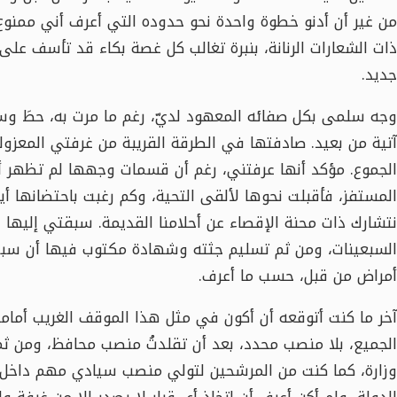
من غير أن أدنو خطوة واحدة نحو حدوده التي أعرف أني ممنوع
ذات الشعارات الرنانة، بنبرة تغالب كل غصة بكاء قد تأسف ع
جديد.
وجه سلمى بكل صفائه المعهود لديّ، رغم ما مرت به، حطَ 
آتية من بعيد. صادفتها في الطرقة القريبة من غرفتي المعزول
الجموع. مؤكد أنها عرفتني، رغم أن قسمات وجهها لم تظهر أي
المستفز، فأقبلت نحوها لألقى التحية، وكم رغبت باحتضانها أ
نتشارك ذات محنة الإقصاء عن أحلامنا القديمة. سبقتي إليها 
السبعينات، ومن ثم تسليم جثته وشهادة مكتوب فيها أن سبب 
أمراض من قبل، حسب ما أعرف.
آخر ما كنت أتوقعه أن أكون في مثل هذا الموقف الغريب أمام
الجميع، بلا منصب محدد، بعد أن تقلدتُ منصب محافظ، ومن ثم 
وزارة، كما كنت من المرشحين لتولي منصب سيادي مهم داخل ا
الدولة، ولم أكن أعرف أن اتخاذ أي قرار لا يصدر إلا من غرفة 