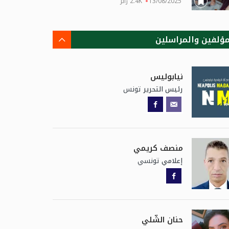
13/08/2025
2.4K زائر
مؤلفين والمراسلين
نيابوليس
تونس
رئيس التحرير
منصف كريمي
تونسي
إعلامي
حنان الشّلي