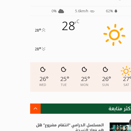
0%
5.6km/h
62%
28
C
°
°
28
°
28
26
°
25
°
25
°
26
°
27
WED
TUE
MON
SUN
SAT
كثر متابعة
المسلسل الدرامي “انتقام مشروع” هل
هو فعلا النسخة...