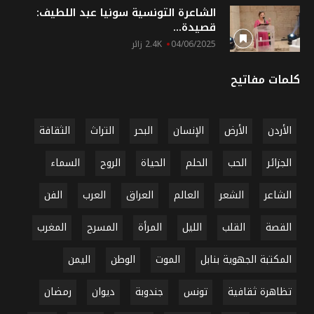
الشاعرة التونسية سونيا عبد اللطيف:
قصيدة...
04/06/2025
2.4K زائر
كلمات مفاتيح
الأردن
الأرض
الإنسان
البحر
التراث
الثقافة
الجزائر
الحب
الحلم
الحياة
الروح
السماء
الشاعر
الشعر
العالم
العراق
العرب
الفن
القصة
القلب
الليل
المرأة
المسرح
المغرب
المكتبة الجهوية بنابل
الموت
الوطن
اليمن
تظاهرة ثقافية
تونس
جندوبة
ديوان
رمضان