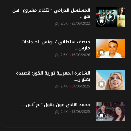
المسلسل الدرامي “انتقام مشروع” هل
هو...
23/08/2022
2.5K زائر
منصف سلطاني / تونس: احتجاجات
مارس...
15/03/2026
2.5K زائر
الشاعرة المغربية ثورية الكور: قصيدة
بعنوان...
04/06/2025
2.4K زائر
محمد هادي عون يقول “لم أنس...
13/08/2025
2.4K زائر