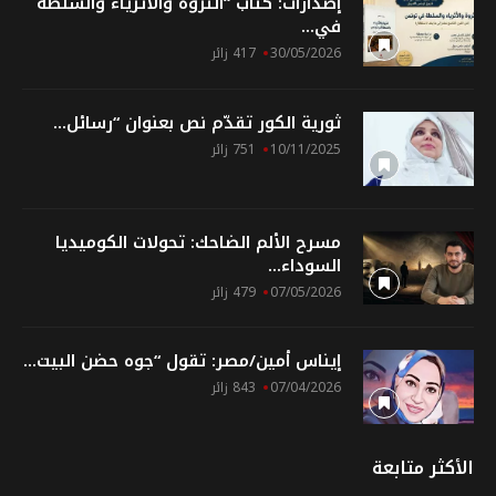
إصدارات: كتاب “الثروة والأثرياء والسلطة
في...
30/05/2026
417 زائر
ثورية الكور تقدّم نص بعنوان “رسائل...
10/11/2025
751 زائر
مسرح الألم الضاحك: تحولات الكوميديا
السوداء...
07/05/2026
479 زائر
إيناس أمين/مصر: تقول “جوه حضن البيت...
07/04/2026
843 زائر
الأكثر متابعة