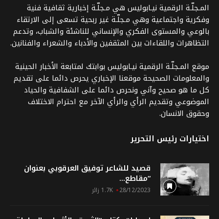
المـجلّـة الرقمية نيـابوليس هي مـجلّـة إخبارية ثقافية فنية
وفكرية واجتماعية وهي مـجلّـة غير ربحية تسعى إلى الارتقاء
بالوعي والمستوى الفكري والإنساني للناشئة والشباب، وتدعم
التظاهرات واللقاءات بين المثقفين والأدباء والشعراء والفنانين.
موقع المـجلّـة الرقمية نيـابوليس بوابتك لمتابعة الأخبار الحينية
والمعلومات الصحيحة موقعنا الإخباري يحرص دائما على تقديم
كل ما هو صحيح وآني ونحرص دائما على الشفافية والحياد
الموضوعي وتقديم الرأي والرأي الآخر مع احترام الاختلاف
وحقوق الانسان.
اختيارات رئيس التحرير
قصيد للشاعر توفيق العرقوبي بعنوان
“مقاطع...
28/12/2023
1.7K زائر