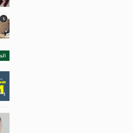
5
الم