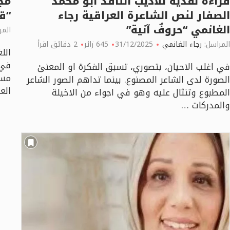
قراءة نقدية للأديب الناقد أبو محمد
مجي
الصفار لنص الشاعرة العراقية رجاء
“ق
الغانمي “حروفٌ آنية”
المر
المراسل:
رجاء الغانمي
31/12/2025
645 زائر
2 دقائق اقرأ
الل
في 
في اغلب الاحيان، بتصوري، تسبق الفكرة او المعنىٰ
مسا
الصورة لدى الشاعر المصنوع. بينما تداهم الصور الشاعر
العد
المطبوع وتنثال عليه وهو في اجواء من الاخيلة
والمدركات …