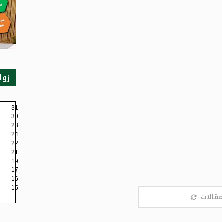
زوا
31
30
28
24
22
21
19
17
16
15
مقالات