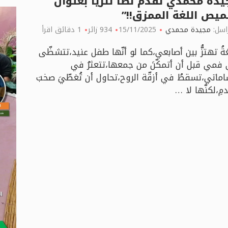
دة محمدي تقدّم نصّا نثريا بعنوان
ميص اللغة الممزق!!”
اسل:
مجيدة محمدي
15/11/2025
934 زائر
1 دقائق اقرأ
غةُ تهتزُّ بين أصابعي،كما لو أنّها طفل عنيد،تتشظّى
فمي قبل أن أتمكّنَ من جمعها،تتعثرُ في
ماتي،تسقطُ في أزقّة الروح،تحاول أن تُغطّيَ صخبَ
مِ،لكنَّها لا …