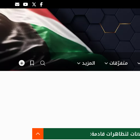
متفرّقات
المزيد
انات لتظاهرات قادمة: