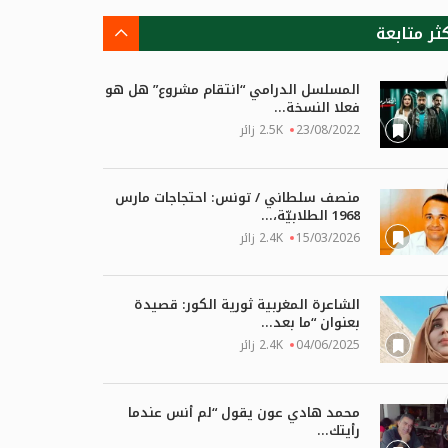
كثر متابعة
المسلسل الدرامي “انتقام مشروع” هل هو
فعلا النسخة...
23/08/2022
2.5K زائر
منصف سلطاني / تونس: احتجاجات مارس
1968 الطلابيّة،...
15/03/2026
2.4K زائر
الشاعرة المغربية ثورية الكور: قصيدة
بعنوان “ما بعد...
04/06/2025
2.4K زائر
محمد هادي عون يقول “لم أنس عندما
رأيتك...