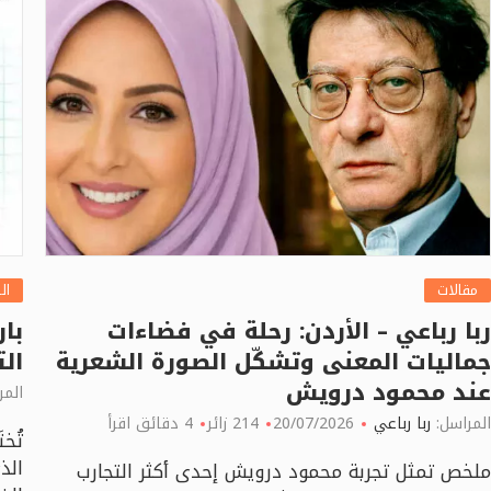
مقالات
ال
ربا رباعي – الأردن: رحلة في فضاءات
بار
جماليات المعنى وتشكّل الصورة الشعرية
الت
عند محمود درويش
المر
المراسل:
ربا رباعي
20/07/2026
214 زائر
4 دقائق اقرأ
الذ
ملخص تمثل تجربة محمود درويش إحدى أكثر التجارب