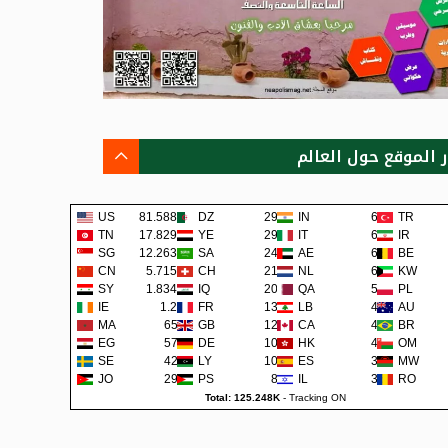
ر الموقع حول العالم
US
81.588K
DZ
291
IN
63
TR
TN
17.829K
YE
290
IT
62
IR
SG
12.263K
SA
240
AE
62
BE
CN
5.715K
CH
219
NL
60
KW
SY
1.834K
IQ
200
QA
57
PL
IE
1.2K
FR
138
LB
48
AU
MA
659
GB
129
CA
45
BR
EG
579
DE
108
HK
42
OM
SE
422
LY
105
ES
38
MW
JO
292
PS
80
IL
36
RO
Total: 125.248K
-
Tracking ON