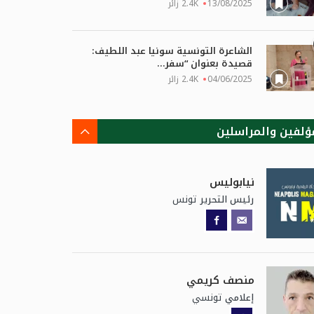
13/08/2025
2.4K زائر
الشاعرة التونسية سونيا عبد اللطيف:
قصيدة بعنوان “سفر...
04/06/2025
2.4K زائر
ؤلفين والمراسلين
نيابوليس
تونس
رئيس التحرير
منصف كريمي
تونسي
إعلامي