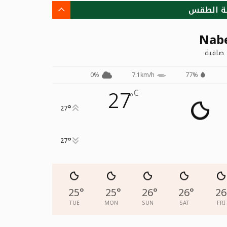
ة الطقس
Nab
صافية
0%
7.1km/h
77%
27
C
°
°
27
°
27
25
°
25
°
26
°
26
°
26
TUE
MON
SUN
SAT
FRI