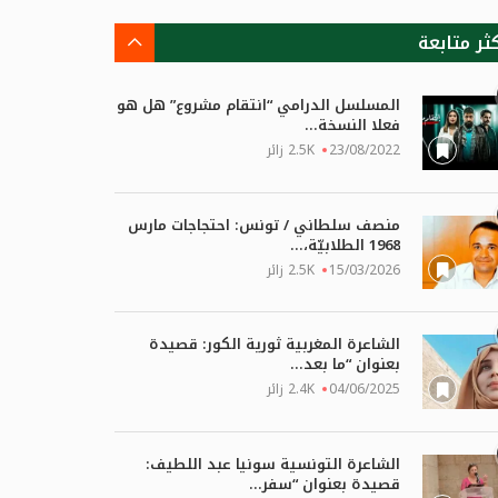
كثر متابعة
المسلسل الدرامي “انتقام مشروع” هل هو
فعلا النسخة...
23/08/2022
2.5K زائر
منصف سلطاني / تونس: احتجاجات مارس
1968 الطلابيّة،...
15/03/2026
2.5K زائر
الشاعرة المغربية ثورية الكور: قصيدة
بعنوان “ما بعد...
04/06/2025
2.4K زائر
الشاعرة التونسية سونيا عبد اللطيف:
قصيدة بعنوان “سفر...