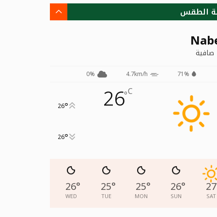
ة الطقس
Nab
صافية
0%
4.7km/h
71%
26
C
°
°
26
°
26
26
°
25
°
25
°
26
°
27
WED
TUE
MON
SUN
SAT