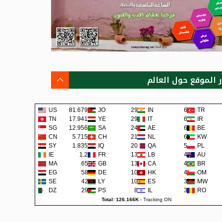
ر الموقع حول العالم
US
81.679K
JO
292
IN
68
TR
TN
17.941K
YE
290
IT
62
IR
SG
12.956K
SA
242
AE
62
BE
CN
5.715K
CH
219
NL
60
KW
SY
1.835K
IQ
200
QA
57
PL
IE
1.2K
FR
138
LB
48
AU
MA
659
GB
133
CA
45
BR
EG
581
DE
108
HK
42
OM
SE
422
LY
105
ES
38
MW
DZ
295
PS
80
IL
36
RO
Total: 126.166K
-
Tracking ON