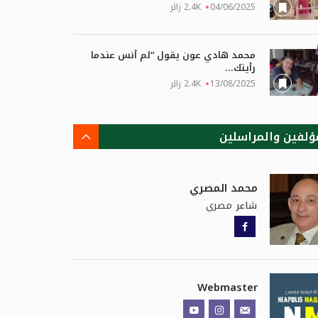
04/06/2025
2.4K زائر
محمد هادي عون يقول “لم أنس عندما
رأيتك...
13/08/2025
2.4K زائر
ؤلفين والمراسلين
محمد المصري
مصري
شاعر
Webmaster