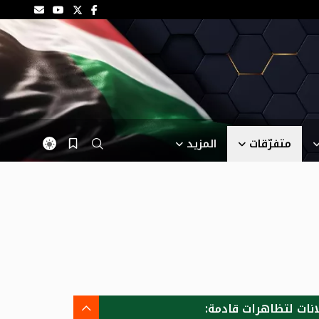
متفرّقات
المزيد
انات لتظاهرات قادمة: