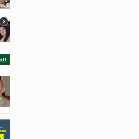
5
الم