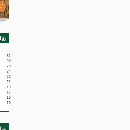
زوا
31
30
28
24
22
21
19
17
16
15
حال