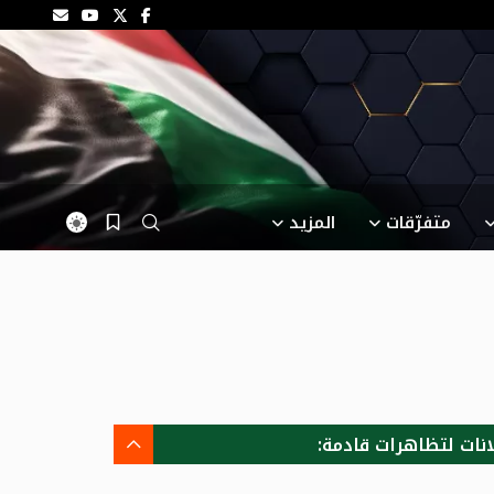
متفرّقات
المزيد
انات لتظاهرات قادمة: