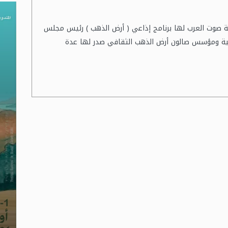
كة صوت العرب لها برنامج إذاعي ( أرض الذهب ) رئيس مجلس
معية ومؤسس صالون أرض الذهب الثقافي صدر لها عدة
بن عروس: برنامج متنوع في الدورة
جندوبة: الدورة السادسة لـ” المسابقة