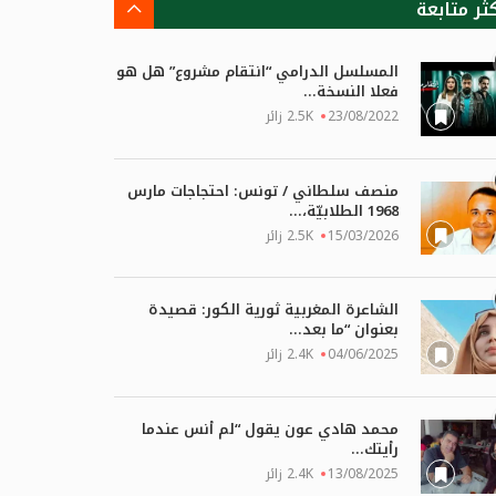
كثر متابعة
المسلسل الدرامي “انتقام مشروع” هل هو
فعلا النسخة...
23/08/2022
2.5K زائر
منصف سلطاني / تونس: احتجاجات مارس
1968 الطلابيّة،...
15/03/2026
2.5K زائر
الشاعرة المغربية ثورية الكور: قصيدة
بعنوان “ما بعد...
04/06/2025
2.4K زائر
محمد هادي عون يقول “لم أنس عندما
رأيتك...
13/08/2025
2.4K زائر