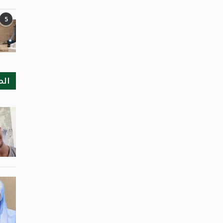
5
الم