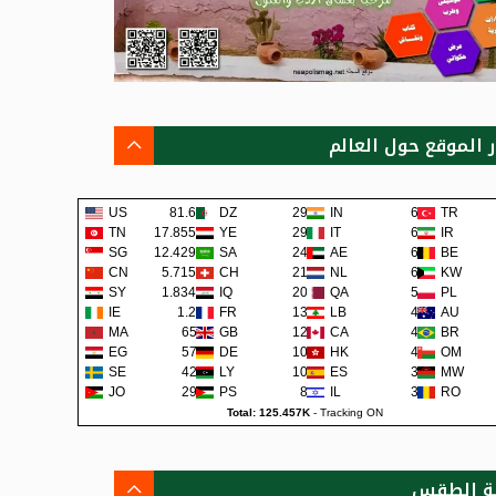
ر الموقع حول العالم
US
81.6K
DZ
291
IN
65
TR
TN
17.855K
YE
290
IT
62
IR
SG
12.429K
SA
241
AE
62
BE
CN
5.715K
CH
219
NL
60
KW
SY
1.834K
IQ
200
QA
57
PL
IE
1.2K
FR
138
LB
48
AU
MA
659
GB
129
CA
45
BR
EG
579
DE
108
HK
42
OM
SE
422
LY
105
ES
38
MW
JO
292
PS
80
IL
36
RO
Total: 125.457K
-
Tracking ON
ة الطقس