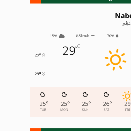
Nab
جزئي
15%
8.5km/h
70%
29
C
°
°
29
°
29
25
°
25
°
25
°
26
°
29
TUE
MON
SUN
SAT
FRI