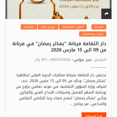
السينما
الفنون التشكيلية
عروض فنية
ملتقيات
ندوات ومحاضرات
دار الثقافة فرنانة: “بشائر رمضان” في فرنانة
من 09 الى 15 مارس 2026
المراسل:
عبير غزواني
08/03/2026
901 زائر
تحتضن دار الثقافة بفرنانة فعاليات الدورة الاولى لتظاهرة
“بشائر رمضان“، وذلك من 09 الى 15 مارس 2026، تحت
اشراف وزارة الشؤون الثقافية، في موعد ثقافي يزاوج بين
روحانية الشهر الفضيل واشراقات الابداع الفني والفكري.
وتأتي “بشائر رمضان” لتفتح فضاء رحبا للتلاقي الثقافي
والابداعي، عبر برنامج …
اقرأ المقالة