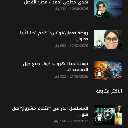
هدى حجاجي أحمد / مصر: الفصل...
10/06/2026
232 زائر
روضة نعمان/تونس: تقدم نصا نثريا
بعنوان...
12/02/2026
862 زائر
نوستالجيا الهروب: كيف صنع جيل
التسعينات...
21/03/2026
922 زائر
الأكثر متابعة
المسلسل الدرامي “انتقام مشروع” هل
هو...
23/08/2022
2.5K زائر