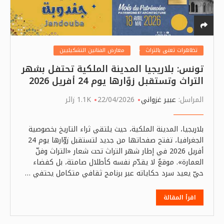
تظاهرات تعنى بالتراث
معارض الفنانين التشكيليين
تونس: بلاريجيا المدينة الملكية تحتفل بشهر
التراث وتستقبل زوّارها يوم 24 أفريل 2026
المراسل:
عبير غزواني
22/04/2026
1.1K زائر
بلاريجيا، المدينة الملكية، حيث يلتقي ثراء التاريخ بخصوصية
الجغرافيا، تفتح صفحاتها من جديد لتستقبل زوّارها يوم 24
أفريل 2026 في إطار شهر التراث تحت شعار «التراث وفنّ
العمارة». موقعٌ لا يقدّم نفسه كأطلال صامتة، بل كفضاء
حيّ يعيد سرد حكاياته عبر برنامج ثقافي متكامل يحتفي …
اقرأ المقالة