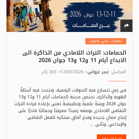
تظاهرات تعنى بالعلوم
الحمامات: التراث اللامادي من الذاكرة الى
الابداع أيام 11 و12 و13 جوان 2026
المراسل:
عبير غزواني
12/06/2026
263 زائر
في زمنٍ تتسارع فيه التحولات الرقمية، وتتجدد فيه أسئلةُ
الهوية والذاكرة، تحتضن مدينة الحمامات أيام 11 و12 و13
جوان 2026 ورشةً علميةً وتطبيقيةً تعنى بإعادة قراءة التراث
الثقافي اللامادي بوصفه رصيدًا معرفيًا وجماليًا قادرًا على
إنتاج معانٍ جديدة وفتح آفاقٍ مبتكرة للفعل الثقافي
والإبداعي. وتأتي …