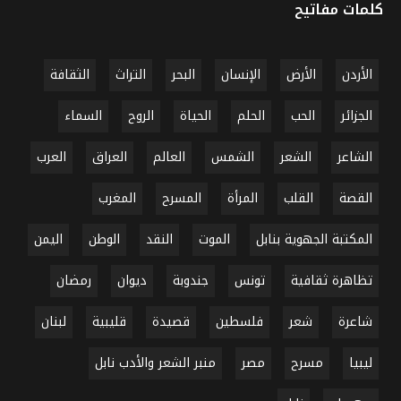
كلمات مفاتيح
الأردن
الأرض
الإنسان
البحر
التراث
الثقافة
الجزائر
الحب
الحلم
الحياة
الروح
السماء
الشاعر
الشعر
الشمس
العالم
العراق
العرب
القصة
القلب
المرأة
المسرح
المغرب
المكتبة الجهوية بنابل
الموت
النقد
الوطن
اليمن
تظاهرة ثقافية
تونس
جندوبة
ديوان
رمضان
شاعرة
شعر
فلسطين
قصيدة
قليبية
لبنان
ليبيا
مسرح
مصر
منبر الشعر والأدب نابل