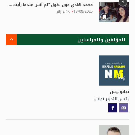
5
محمد هادي عون يقول “لم أنس عندما رأيتك...
13/08/2025
2.4K زائر
المؤلفين والمراسلين
نيابوليس
تونس
رئيس التحرير