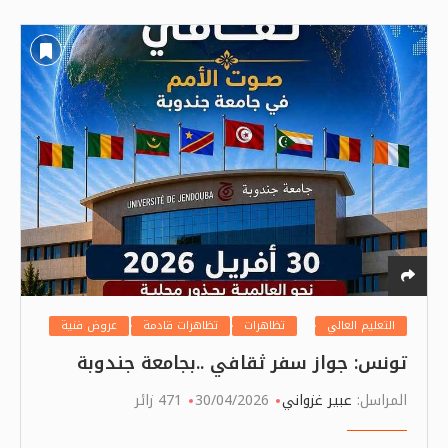
التعليم العالي
تظاهرات
تظاهرات قادمة
عروض فنية
تونس: جواز سفر ثقافي ..بجامعة جندوبة
المراسل:
عبير غزواني
30/04/2026
471 زائر