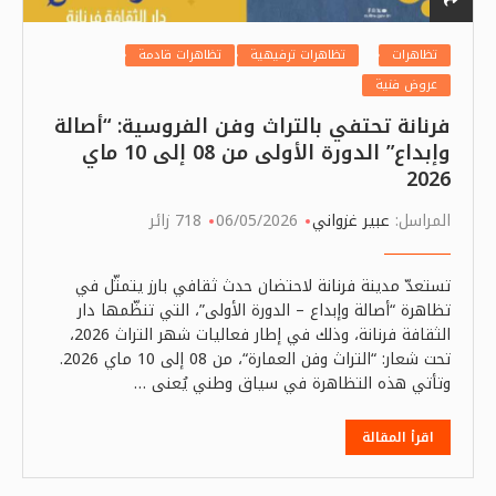
تظاهرات
تظاهرات ترفيهية
تظاهرات قادمة
عروض فنية
فرنانة تحتفي بالتراث وفن الفروسية: “أصالة
وإبداع” الدورة الأولى من 08 إلى 10 ماي
2026
المراسل:
عبير غزواني
06/05/2026
718 زائر
تستعدّ مدينة فرنانة لاحتضان حدث ثقافي بارز يتمثّل في
تظاهرة “أصالة وإبداع – الدورة الأولى”، التي تنظّمها دار
الثقافة فرنانة، وذلك في إطار فعاليات شهر التراث 2026،
تحت شعار: “التراث وفن العمارة“، من 08 إلى 10 ماي 2026.
وتأتي هذه التظاهرة في سياق وطني يُعنى …
اقرأ المقالة