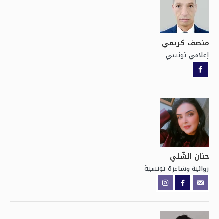
منصف كريمي
تونسي
إعلامي
حنان الشّلي
تونسية
روائية وشاعرة