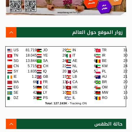
زوار الموقع حول العالم
US
81.719K
JO
293
IN
77
TR
31
TN
18.045K
YE
291
IT
62
IR
30
SG
13.844K
SA
244
AE
62
BE
28
CN
5.715K
CH
220
NL
60
KW
24
SY
1.835K
IQ
204
QA
57
PL
22
IE
1.2K
GB
150
LB
48
AU
21
MA
660
FR
138
CA
45
BR
20
EG
582
DE
109
HK
42
OM
17
SE
422
LY
105
ES
38
MW
16
DZ
301
PS
80
IL
36
RO
15
Total: 127.243K
-
Tracking ON
حالة الطقس