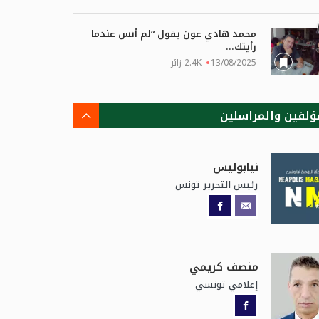
محمد هادي عون يقول “لم أنس عندما
رأيتك...
13/08/2025
2.4K زائر
ؤلفين والمراسلين
نيابوليس
تونس
رئيس التحرير
منصف كريمي
تونسي
إعلامي