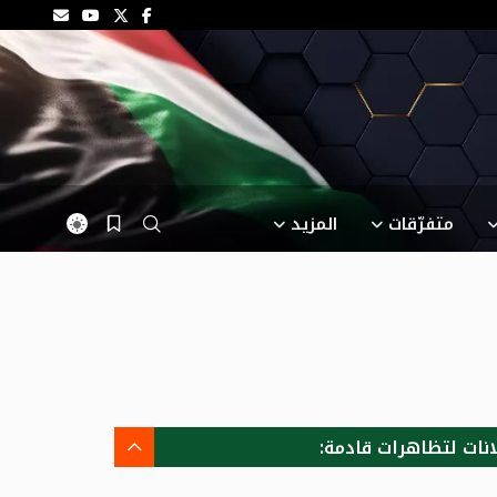
متفرّقات
المزيد
انات لتظاهرات قادمة: