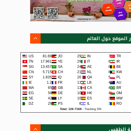
ر الموقع حول العالم
US
81.69K
JO
293
IN
74
TR
TN
17.961K
YE
291
IT
62
IR
SG
13.457K
SA
242
AE
62
BE
CN
5.715K
CH
219
NL
60
KW
SY
1.835K
IQ
202
QA
57
PL
IE
1.2K
FR
138
LB
48
AU
MA
659
GB
135
CA
45
BR
EG
581
DE
109
HK
42
OM
SE
422
LY
105
ES
38
MW
DZ
299
PS
80
IL
36
RO
Total: 126.716K
-
Tracking ON
ة الطقس