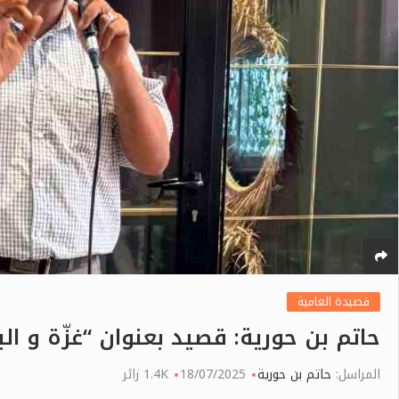
قصيدة العامية
حاتم بن حورية: قصيد بعنوان “غزّة و الب
المراسل:
حاتم بن حورية
18/07/2025
1.4K زائر