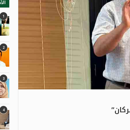
الأ
1
2
3
ركان”
4