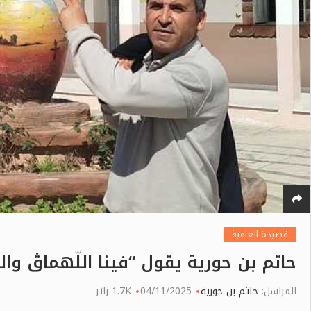
قصيدة العامية
حاتم بن حورية يقول “فينا اللّهماڨ والبي
المراسل:
حاتم بن حورية
04/11/2025
1.7K زائر