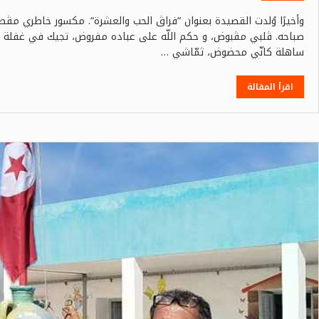
وأخيرًا وُلدت القصيدة بعنوان “فراڨ الحب والعشرة“. مكسور خاطري 
صباحه. ڨلبي مڨبوض، و حكم اللّه على عباده مفروض، تجيك في غفلة من
ساهلة كانّي محضوض، ثمّاشي …
اقرأ المقالة