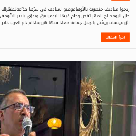
ردموا مناديف منصوبة بالأوهاموطبع لمنادف في سرّها خدّاعةتظهّرلك في
حال اليومجناح الصڨر تڨص وحام فيها البومينعڨ ويدوّي بنذير الشّوم
الرّومينسف ويڨتل بالحِمل جماعة معاد فيها هروبمادام دم العرب خاثر
اقرأ المقالة