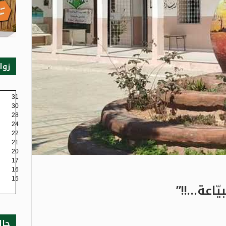
زوا
31
30
28
24
22
21
20
17
16
15
ّاعة…!!”
حال