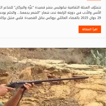
تتشرّف المجلة الثقافية نيابوليس بنشر قصيدة “غزّة والبركان” للشاعر
الأنس والأدب في دورته الرابعة تحت شعار: “الشعر يجمعنا… والحلم يوحد
29 جوان 2025 بالفضاء العائلي بروكس بنابل القصيدة: ڨلبي مثيل بركانهايض مليانداحم …
اقرأ المقالة