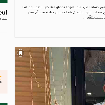
 حشاها لذيذ طعـــاموما يحصلو فيه كان الطمّـــاعة هذا
eul
في سحاب العرب ناڨصين شجاعةسابل جناحه متسلّح بغدر
 ومسكوبتلڨّم …
سماء 
°