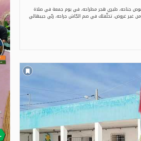
مڨصوص جناحه، طيري هجر مطراحه، في يوم جمعة في صلاة
 غير غروض، تخلّفلك في صم الجّاش جراحه، ربّي جيبهالي