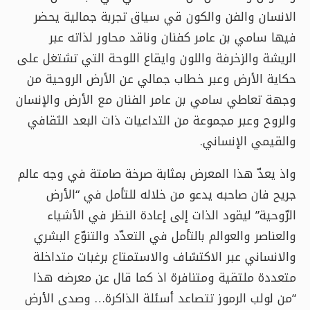
الانسان والفن والكون قي سياق تجربة جمالية يحضر
فيها سامي بن عامر كفنان وناقد محاور لذاته عبر
الريشة والزخرفة واللون وايقاع اللوحة التي تشتغل على
حكاية الأرض وعبر خطاب جمالي عن الأرض الروحية من
وجهة تعاطي سامي بن عامر الفنان مع الأرض والإنسان
والروح وعبر مجموعة من التداعيات ذات البعد الثقافي
والقيمي الإنساني.
واذ يعدّ هذا المعرض بمثابة صرخة صامتة في وجه عالم
جريح فان صاحبه يدعو من خلاله للتأمل في “الأرض
الرّوحية” ليقود الذات إلى إعادة النظر في الأشياء
والعناصر والعوالم بالتأمل في التعدّد والتنوّع البشري
والانساني عبر الاكتشاف والاستمتاع برغبات متداخلة
متعددة ملتقية ومتنافرة اذ كما قال عن معرضه هذا
“من لولب الرموز تتصاعد أسئلة الذاكرة… وصدى الأرض