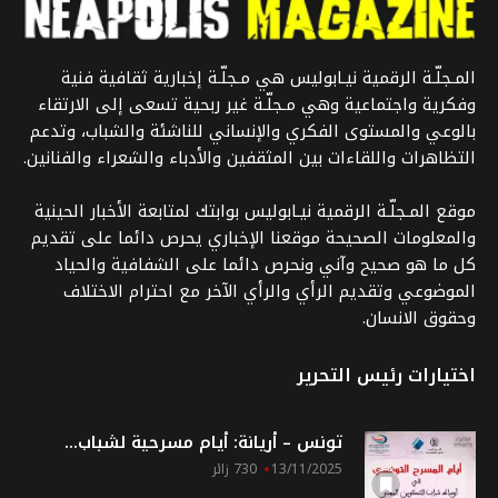
المـجلّـة الرقمية نيـابوليس هي مـجلّـة إخبارية ثقافية فنية
وفكرية واجتماعية وهي مـجلّـة غير ربحية تسعى إلى الارتقاء
بالوعي والمستوى الفكري والإنساني للناشئة والشباب، وتدعم
التظاهرات واللقاءات بين المثقفين والأدباء والشعراء والفنانين.
موقع المـجلّـة الرقمية نيـابوليس بوابتك لمتابعة الأخبار الحينية
والمعلومات الصحيحة موقعنا الإخباري يحرص دائما على تقديم
كل ما هو صحيح وآني ونحرص دائما على الشفافية والحياد
الموضوعي وتقديم الرأي والرأي الآخر مع احترام الاختلاف
وحقوق الانسان.
اختيارات رئيس التحرير
تونس – أريانة: أيام مسرحية لشباب...
13/11/2025
730 زائر