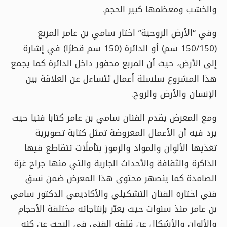
والخشب ومعظمها كبير الحجم.
وفي “الأرض الروحية” اختار سامي بن عامر المربع
(150/150 سم) أو الدائرة (150 سم قطرًا) في إشارة
إلى الأرض، حيث أن المربع محفور داخل الدائرة كما يجمع
هذا المشروع سلسلة أعمال تتساءل عن العلاقة بين
الإنسان والأرض والروح.
ومع المعرض يقدم الفنان سامي بن عامر كتابا فنيا حيث
يرد فيه أن الأعمال المعروضة تمثل كتابة تصويرية
تغذيها الألوان والمواد والرموز بتأملًات تتقاطع فيها
الذاكرة والثقافة والأحداث الجارية والتي منها جراح غزة
الصامدة كما ينصهر محتوى هذا المعرض ضمن نسق
فني اختاره الفنان التشكيلي والأكاديمي الدكتور سامي
بن عامر منذ سنوات حيث يعبّر بإنتاجاته مختلفة الأحجام
والألوان والأشكال عن قلقه الفني في البحث عن كنه