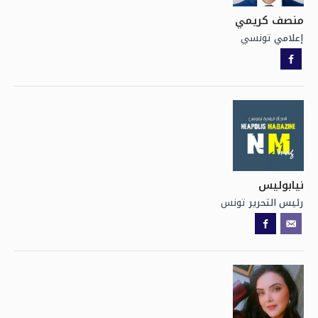
منصف كريمي
تونسي
إعلامي
نيابوليس
تونس
رئيس التحرير