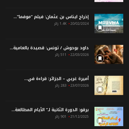
إخراج ايناس بن عثمان: فيلم “موفما”...
20/02/2024
1.4K زائر
داود بوحوش / تونس: قصيدة بالعامية...
22/03/2026
511 زائر
أميرة غربي – الجزائر: قراءة في...
23/07/2026
283 زائر
برقو: الدورة الثانية لـ” الأيام المطالعة...
21/12/2025
901 زائر