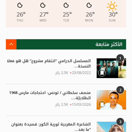
26
°
27
°
25
°
26
°
30
°
THU
WED
TUE
MON
SUN
الأكثر متابعة
1
المسلسل الدرامي “انتقام مشروع” هل هو فعلا
النسخة...
23/08/2022
2.5K زائر
2
منصف سلطاني / تونس: احتجاجات مارس 1968
الطلابيّة،...
15/03/2026
2.5K زائر
3
الشاعرة المغربية ثورية الكور: قصيدة بعنوان
“ما بعد...