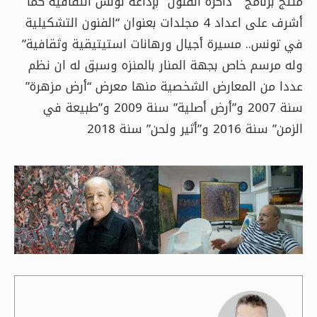
منتج برنامج ” ذاكرة الفنون” بإذاعة تونس الثقافية كما
أشرف على اعداد 4 مجلدات بعنوان “الفنون التشكيلية
في تونس.. مسيرة أجيال ورهانات استيتيقية وثقافية”
وله مرسم خاص بجهة المنار بالمنزه وسبق له ان نظم
عددا من المعارض الشخصية منها معرض “أرض مزهرة”
سنة 2007 و”أرض أصلية” سنة 2009 و”طبيعة في
الزمن” سنة 2016 و”أثير ولحن” سنة 2018