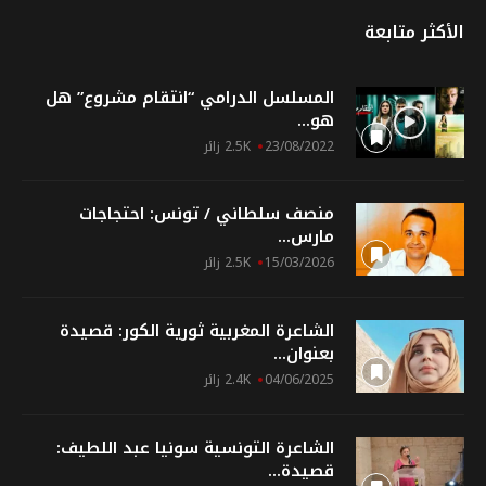
الأكثر متابعة
المسلسل الدرامي “انتقام مشروع” هل
هو...
23/08/2022
2.5K زائر
منصف سلطاني / تونس: احتجاجات
مارس...
15/03/2026
2.5K زائر
الشاعرة المغربية ثورية الكور: قصيدة
بعنوان...
04/06/2025
2.4K زائر
الشاعرة التونسية سونيا عبد اللطيف:
قصيدة...