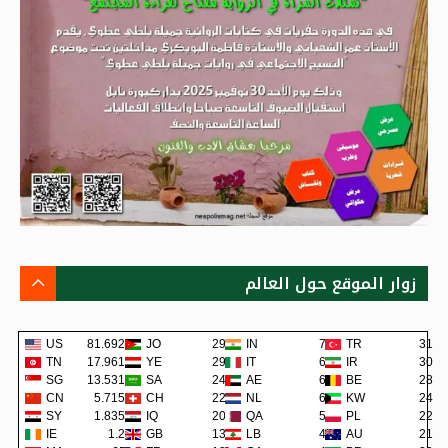
زوار الموقع حول العالم
US
81.692K
JO
293
IN
74
TR
31
TN
17.961K
YE
291
IT
62
IR
30
SG
13.531K
SA
243
AE
62
BE
28
CN
5.715K
CH
220
NL
60
KW
24
SY
1.835K
IQ
202
QA
57
PL
22
IE
1.2K
GB
138
LB
48
AU
21