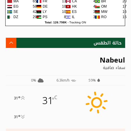
MA
659
FR
138
CA
45
BR
20
EG
582
DE
109
HK
42
OM
17
SE
422
LY
105
ES
38
MW
16
DZ
299
PS
80
IL
36
RO
15
Total: 126.798K
-
Tracking ON
حالة الطقس
Nabeul
سماء صافية
0%
6.3km/h
59%
31
C
°
31
°
°
31