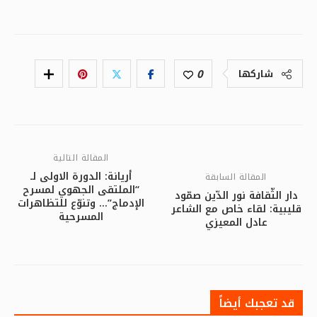
0
شاركها
المقالة التالية
أريانة: الدورة الاولى لـ
المقالة السابقة
“الملتقى الجهوي لمسرح
دار الثّقافة نور الدّين صمّود
الإدماج”… وتنوّع للتظاهرات
قليبية: لقاء خاص مع الشاعر
المسرحية
عادل المعيزي
قد تعجبك أيضاً