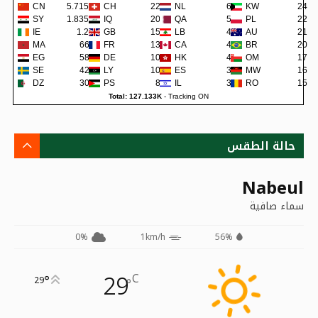
CN
5.715K
CH
220
NL
60
KW
24
SY
1.835K
IQ
204
QA
57
PL
22
IE
1.2K
GB
150
LB
48
AU
21
MA
660
FR
138
CA
45
BR
20
EG
582
DE
109
HK
42
OM
17
SE
422
LY
105
ES
38
MW
16
DZ
300
PS
80
IL
36
RO
15
Total: 127.133K
-
Tracking ON
حالة الطقس
Nabeul
سماء صافية
0%
1km/h
56%
29
C
°
29
°