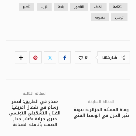
الثقافة
الكاف
الناظور
باجة
بنزرت
تأطير
تونس
جندوبة
0
شاركها
المقالة التالية
مبدع في الطريق: أصغر
المقالة السابقة
رسام في شمال افريقيا
وفاة الممثلة الجزائرية بيونة
الفنان التشكيلي التونسي
تثير الحزن في الوسط الفني
خيري جراية يكسّر جدار
الصمت بأنامله المبدعة