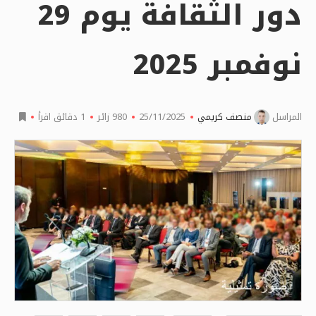
دور الثقافة يوم 29
نوفمبر 2025
المراسل
منصف كريمي
25/11/2025
980
زائر
1 دقائق اقرأ