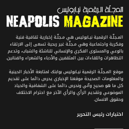
المـجلّـة الرقمية نيـابوليس هي مـجلّـة إخبارية ثقافية فنية
وفكرية واجتماعية وهي مـجلّـة غير ربحية تسعى إلى الارتقاء
بالوعي والمستوى الفكري والإنساني للناشئة والشباب، وتدعم
التظاهرات واللقاءات بين المثقفين والأدباء والشعراء والفنانين.
موقع المـجلّـة الرقمية نيـابوليس بوابتك لمتابعة الأخبار الحينية
والمعلومات الصحيحة موقعنا الإخباري يحرص دائما على تقديم
كل ما هو صحيح وآني ونحرص دائما على الشفافية والحياد
الموضوعي وتقديم الرأي والرأي الآخر مع احترام الاختلاف
وحقوق الانسان.
اختيارات رئيس التحرير