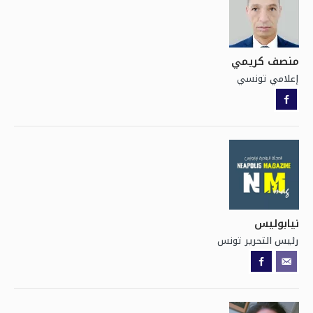
منصف كريمي
تونسي
إعلامي
نيابوليس
تونس
رئيس التحرير