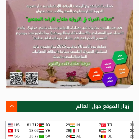
زوار الموقع حول العالم
US
81.712K
JO
293
IN
75
TR
31
TN
18.02K
YE
291
IT
62
IR
30
SG
13.77K
SA
243
AE
62
BE
28