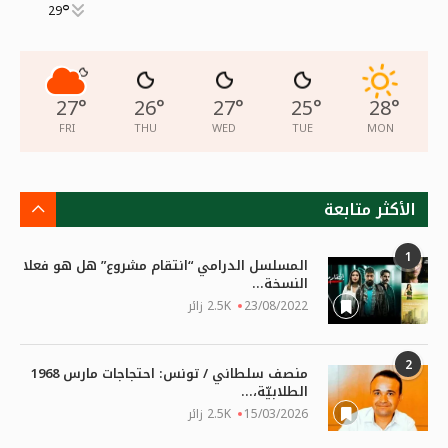
°
29
27
°
26
°
27
°
25
°
28
°
FRI
THU
WED
TUE
MON
الأكثر متابعة
1
المسلسل الدرامي “انتقام مشروع” هل هو فعلا
النسخة...
23/08/2022
2.5K زائر
2
منصف سلطاني / تونس: احتجاجات مارس 1968
الطلابيّة،...
15/03/2026
2.5K زائر