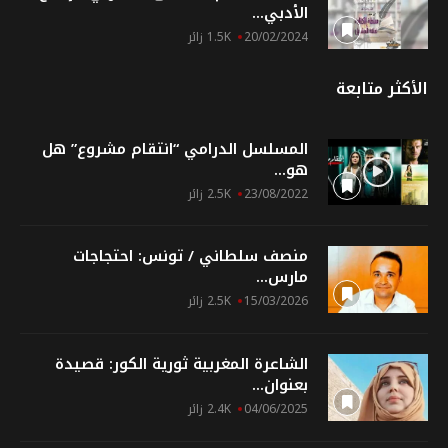
الأدبي...
20/02/2024
1.5K زائر
الأكثر متابعة
المسلسل الدرامي “انتقام مشروع” هل
هو...
23/08/2022
2.5K زائر
منصف سلطاني / تونس: احتجاجات
مارس...
15/03/2026
2.5K زائر
الشاعرة المغربية ثورية الكور: قصيدة
بعنوان...
04/06/2025
2.4K زائر