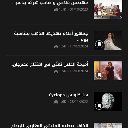
مهندس فلاحي و صاحب شركة يدعم...
01/10/2023
1.7K زائر
جمهور أحلام يهديها الذهب بمناسبة
يوم...
17/02/2024
1.5K زائر
أميمة الخليل تغنّي في افتتاح مهرجان...
15/03/2024
1.5K زائر
سايكلوبس Cyclops
28/11/2022
1.6K زائر
الكاف: تنظيم الملتقى المغاربي للإبداع