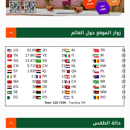
زوار الموقع حول العالم
US
81.69K
JO
293
IN
74
TR
31
TN
17.961K
YE
291
IT
62
IR
30
SG
13.473K
SA
243
AE
62
BE
28
CN
5.715K
CH
219
NL
60
KW
24
SY
1.835K
IQ
202
QA
57
PL
22
IE
1.2K
FR
138
LB
48
AU
21
MA
659
GB
135
CA
45
BR
20
EG
581
DE
109
HK
42
OM
17
SE
422
LY
105
ES
38
MW
16
DZ
299
PS
80
IL
36
RO
15
Total: 126.733K
-
Tracking ON
حالة الطقس