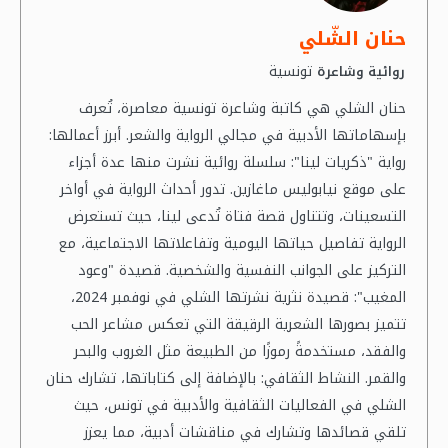
حنان الشّلي
تونسية
روائية وشاعرة
حنان الشلي هي كاتبة وشاعرة تونسية معاصرة، تُعرف
بإسهاماتها الأدبية في مجالي الرواية والشعر. أبرز أعمالها:
رواية "ذكريات لينا": سلسلة روائية نشرت منها عدة أجزاء
على موقع نيابوليس ماغازين. تدور أحداث الرواية في أواخر
التسعينات، وتتناول قصة فتاة تُدعى لينا، حيث تستعرض
الرواية تفاصيل حياتها اليومية وتفاعلاتها الاجتماعية، مع
التركيز على الجوانب النفسية والشخصية. قصيدة "وعود
المغيب": قصيدة نثرية نشرتها الشلي في نوفمبر 2024،
تتميز بصورها الشعرية الرقيقة التي تعكس مشاعر الحب
والفقد، مستخدمةً رموزًا من الطبيعة مثل الغروب والبحر
والقمر. النشاط الثقافي: بالإضافة إلى كتاباتها، تشارك حنان
الشلي في الفعاليات الثقافية والأدبية في تونس، حيث
تلقي قصائدها وتشارك في مناقشات أدبية، مما يعزز