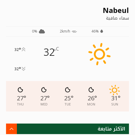
Nabeul
سماء صافية
0%
2km/h
46%
32
C
°
32
°
°
32
27
°
27
°
25
°
26
°
31
°
THU
WED
TUE
MON
SUN
الأكثر متابعة