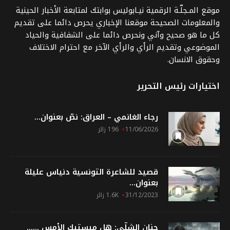
موقع المـجلّـة الرقمية نيـابوليس بوابتك لمتابعة الأخبار الحينية
والمعلومات الصحيحة موقعنا الإخباري يحرص دائما على تقديم
كل ما هو صحيح وآني ونحرص دائما على الشفافية والحياد
الموضوعي وتقديم الرأي والرأي الآخر مع احترام الاختلاف
وحقوق الانسان.
اختيارات رئيس التحرير
رجاء الغانمي – العراق: نصّ بعنوان...
11/06/2026
196 زائر
قصيد للشاعرة التونسية دنياس عليلة
بعنوان...
31/12/2023
1.6K زائر
حنان الشلّي: هل ميستيك الأمس …...