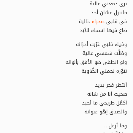
ترى دمعتي غالية
ماتنزل عشان أحد
في ڤلبي
صحراء
خالية
ضاع فيها اسمك للأبد
وفيك ڤلبي غرّبت أحزانه
وظلّت شمسي عالية
ولو انطفى ضو الأفق بألوانه
تنوّره نجمتي الضّاوية
أنتظر فجر يديد
صحيت أنا من شانه
أكمّل طريجي ما أحيد
والصدق إهُو عنوانه
وما أزعل…