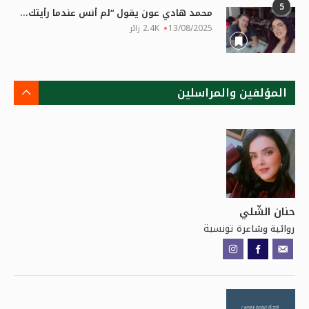
5
محمد هادي عون يقول “لم أنس عندما رأيتك...
13/08/2025
2.4K زائر
المؤلفين والمراسلين
حنان الشّلي
تونسية
روائية وشاعرة