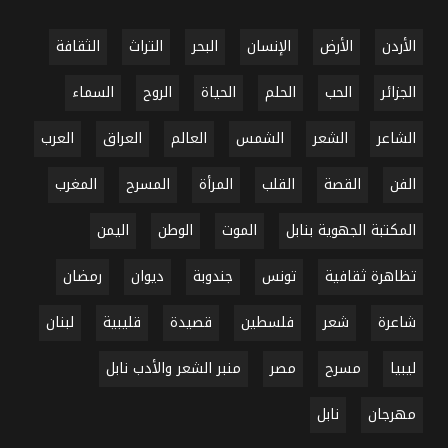
الأردن
الأرض
الإنسان
البحر
التراث
الثقافة
الجزائر
الحب
الحلم
الحياة
الروح
السماء
الشاعر
الشعر
الشمس
العالم
العراق
العرب
الفن
القصة
القلب
المرأة
المسرح
المغرب
المكتبة الجهوية بنابل
الموت
الوطن
اليمن
تظاهرة ثقافية
تونس
جندوبة
ديوان
رمضان
شاعرة
شعر
فلسطين
قصيدة
قليبية
لبنان
ليبيا
مسرح
مصر
منبر الشعر والأدب نابل
مهرجان
نابل