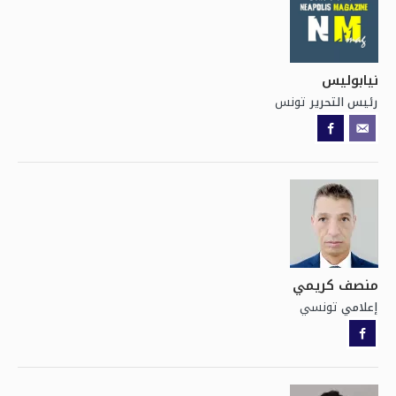
نيابوليس
تونس
رئيس التحرير
منصف كريمي
تونسي
إعلامي