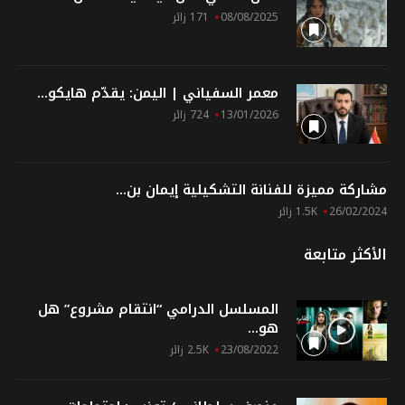
08/08/2025
171 زائر
معمر السفياني | اليمن: يقدّم هايكو...
13/01/2026
724 زائر
مشاركة مميزة للفنانة التشكيلية إيمان بن...
26/02/2024
1.5K زائر
الأكثر متابعة
المسلسل الدرامي “انتقام مشروع” هل
هو...
23/08/2022
2.5K زائر