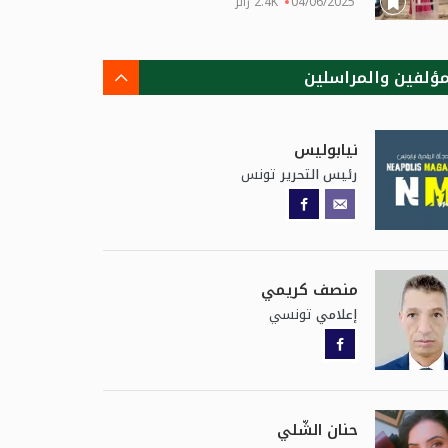
04/06/2025
2.4K زائر
مؤلفين والمراسلين
نيابوليس
تونس
رئيس التحرير
منصف كريمي
تونسي
إعلامي
حنان الشّلي