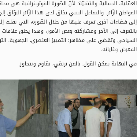
العقلية، الجمالية والتقنيّة؛ لأنّ الصّورة الفوتوغرافية هي م
المواطن الزّائر. والتفاعل البيني يخلق لدى هذا الزّائر التوّاق
إلى فضاءات أخرى تعرف عليها من خلال الصّورة، التي نقلت إليه
بالتعرف إلى الآخر ومشاركته بعض الأمور، وهذا يخلق علاقات إن
السياحي وتقضي على مظاهر: التمييز العنصري، الجهوية، الترا
المعرض وغاياته.
في النهاية يمكن القول: بالفن نرتقي، نقاوم ونتجاوز.