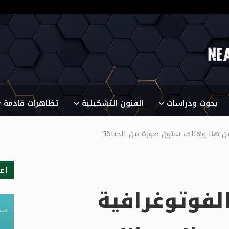
بحوث ودراسات
الفنون التشكيلية
تظاهرات قادمة
من هنا وهناك، ستون صورة من الحياة!”
اع
الفوتوغرافية