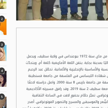
2
3
عبد الرحيم حمّام، كاتب وفنان جزائري، وُلد في الأوّل من ماي سنة 1972 ببوعنداس في ولاية سطيف، ويحمل
يًا بمدينة بجاية. يتقن اللغة الأمازيغية كلغة أم، ويتحدّث
ة والأساسية بالإنجليزية والألمانية. تحصّل عبد الرحيم
4
لبكالوريا سنة 1993، قبل أن ينال شهادة الليسانس في الفلسفة من جامعة قسنطينة
سنة 1998، ثم شهادة الدراسات المعمقة في الفلسفة من جامعة باريس 8 سنة 2000. واصل دراسته لاحقًا
ليُتوَّج بمستوى ماستر 2 في الفلسفة العامة من جامعة سطيف 2 سنة 2019. وقد رافق مسيرته الأكاديمية
وغرافي. تميّز حمّام بحضورٍ لافت في الساحة الثقافية
5
 الشِّعر والموسيقى والمسرح والتصوير الفوتوغرافي. أصدر