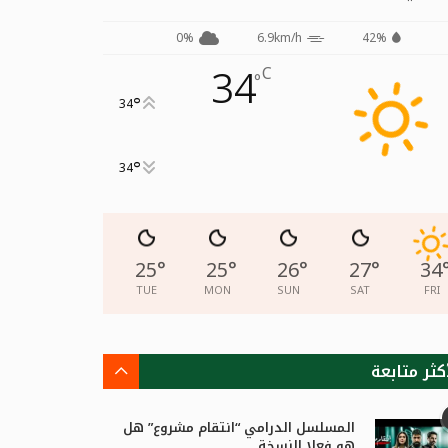
0%
6.9km/h
42%
34
C
°
°
34
°
34
25
°
25
°
26
°
27
°
34
TUE
MON
SUN
SAT
FRI
كثر متابعة
المسلسل الدرامي “انتقام مشروع” هل
هو فعلا النسخة...