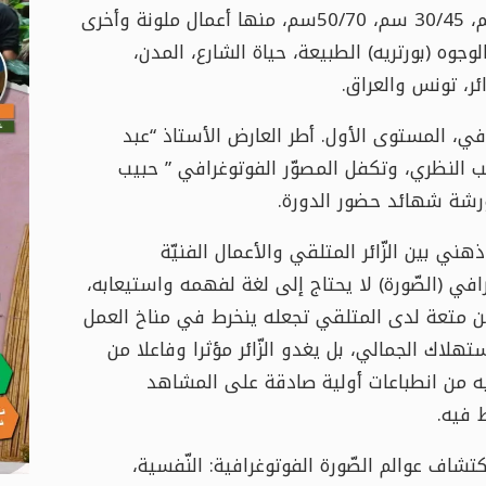
تضمن المعرض 60 عملا فوتوغرافيا بأحجام مختلفة: 40/ 60 سم، 30/45 سم، 50/70سم، منها أعمال ملونة وأخرى
جوه (بورتريه) الطبيعة، حياة الشارع، المدن،
ائر، تونس والعراق.
ي، المستوى الأول. أطر العارض الأستاذ “عبد
ب النظري، وتكفل المصوّر الفوتوغرافي ” حبيب
ورشة شهائد حضور الدورة.
 بين الزّائر المتلقي والأعمال الفنيّة
افي (الصّورة) لا يحتاج إلى لغة لفهمه واستيعابه،
 من متعة لدى المتلقي تجعله ينخرط في مناخ العمل
هلاك الجمالي، بل يغدو الزّائر مؤثرا وفاعلا من
ه من انطباعات أولية صادقة على المشاهد
 فيه.
كتشاف عوالم الصّورة الفوتوغرافية: النّفسية،