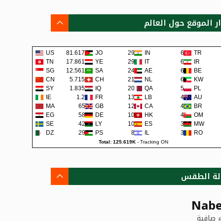
ار الموقع حول العالم
US
81.617K
JO
292
IN
65
TR
TN
17.861K
YE
290
IT
62
IR
SG
12.561K
SA
241
AE
62
BE
CN
5.715K
CH
219
NL
60
KW
SY
1.835K
IQ
200
QA
57
PL
IE
1.2K
FR
138
LB
48
AU
MA
659
GB
129
CA
45
BR
EG
581
DE
108
HK
42
OM
SE
422
LY
105
ES
38
MW
DZ
295
PS
80
IL
36
RO
Total: 125.619K
-
Tracking ON
لة الطقس
Nabe
 صافية