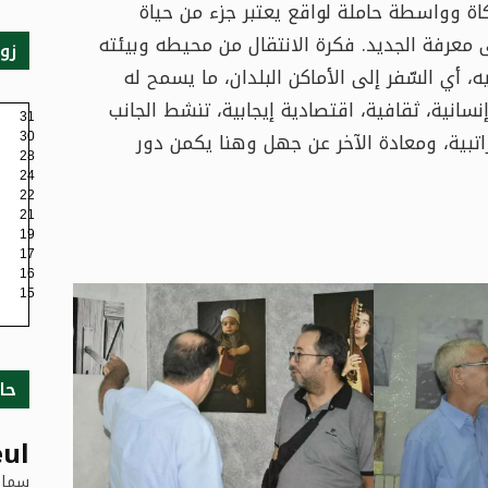
حاكاة وواسطة حاملة لواقع يعتبر جزء من حياة
 إلى معرفة الجديد. فكرة الانتقال من محيطه وبيئته
زو
، أي السّفر إلى الأماكن البلدان، ما يسمح له
سانية، ثقافية، اقتصادية إيجابية، تنشط الجانب
31
تبية، ومعادة الآخر عن جهل وهنا يكمن دور
30
28
24
22
21
19
17
16
15
حا
ul
سماء