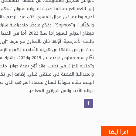
أدبية وطنية. في مجال المسرح، كتب عبد الرحيم حمّ
والكذّاب"، و"Sophos"، وقدّم عروضًا 
قرطاج الدولي للمنودرام
حيث عبّر من خلالها عن هويته الثقافية وهموم الإنسا
نظّم ستة معارض
والميدالية الفضية في ملتقى قبلي، إضافة إلى تكري
الرحيم حمّام نموذجًا للفنان متعدد المواهب الذي ج
عوالم الأدب والفن الجزائري المعاصر.
اقرأ أيضا