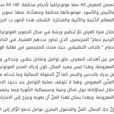
بالأبيض والأسود. موضوعاتها مختلفة ومتعدّدة، منها: تصوير الو
المعالم الدّينية والأثرية والفنتازيا. التقطت هذه الصور ب: الجز
خلال فترة العرض تمّ تنظيم ورشة في مجال التصوير الفوتوغراف
الرحيم حمام” المتربصين، الذي تجاوز عددهم العشرة، في الجان
حمام ” بالجانب التطبيقي. حيث منحت للمتربصين في نهاية ال
من بين أهداف المعرض، خلق تواصل وتفاعل حسّي، وجداني وذهني
المعروضة، وهذا ليس ببعيد المنال، كون إدراك المنجز الفوتوغر
بل يدرك بالحدس والبصر. كما أنّ الحمولة الجمالية وما تحدثه
الفنّي المعروض، وهنا لا تتوقف عملية التواصل عند حدود الاست
خلال تساؤلاته حول شكل وبنية وسيميائية الصّورة وبما يضفي
المعروضة. وبهذا يمكن لهذا الفنّ أن يغويه وينزح إلى الانخراط
إنّ حبّ الجمال، الفنّ والفضول البشري عوامل تدفع الزّائر إلى ا