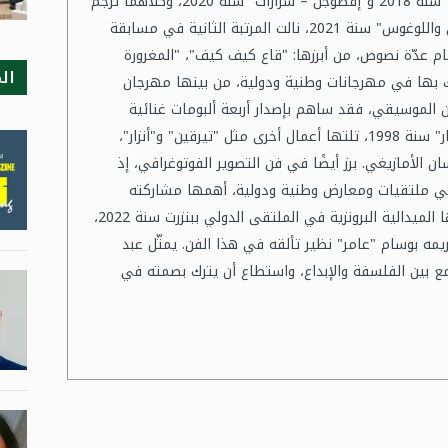
ديوانين شعريين بالأمازيغية، من بينهما "ثيسمطي" سنة 2018 و"إفطوجن – شرارات" سنة 2020، وكلاهما تُرجم
إلى اللغة العربية. كما صدرت له رواية بعنوان "سهى واللوغوس" سنة 2021، نالت المرتبة الثانية في مسابقة
ام عدّة نصوص، من أبرزها: "قاع كيف كيف"، "المغرورة
ال
منودرامية شارك بها في مهرجانات وطنية ودولية، من بينها مهرجان
ا سنة 2022. أما في الميدان الموسيقي، فقد ساهم بإصدار أربعة ألبومات غنائية
باللغة الأمازيغية، أوّلها كان بالتعاون مع فرقة "إزورار" سنة 1998، تلتها أعمال أخرى مثل "تيرقين" و"أنزار"،
ن الأمازيغي. برز أيضًا في فن التصوير الفوتوغرافي، إذ
 فردية بين 2019 و2024، وشارك في ملتقيات ومعارض وطنية ودولية، أهمها مشاركته
وتمثيله للجزائر في تونس. وقد تُوِّج بعدة جوائز، منها الميدالية البرونزية في الملتقى الدولي ببنزرت سنة 2022،
مه بوسام "عامر" نظير تألقه في هذا الفن. يمثّل عبد
مع بين الفلسفة والإبداع، واستطاع أن يترك بصمته في