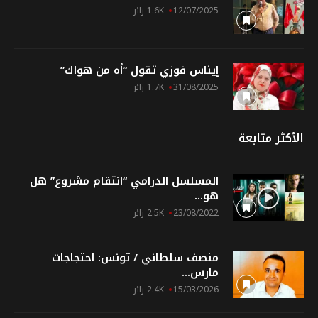
12/07/2025
1.6K زائر
إيناس فوزي تقول “أه من هواك”
31/08/2025
1.7K زائر
الأكثر متابعة
المسلسل الدرامي “انتقام مشروع” هل
هو...
23/08/2022
2.5K زائر
منصف سلطاني / تونس: احتجاجات
مارس...
15/03/2026
2.4K زائر