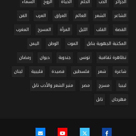
الجزائر
الحب
الحلم
الحياة
الروح
السماء
الشاعر
الشعر
العالم
العراق
العرب
الفن
القصة
القلب
الليل
المرأة
المسرح
المغرب
المكتبة الجهوية بنابل
الموت
الوطن
اليمن
تظاهرة ثقافية
تونس
جندوبة
ديوان
رمضان
شاعرة
شعر
فلسطين
قصيدة
قليبية
لبنان
ليبيا
مسرح
مصر
منبر الشعر والأدب نابل
مهرجان
نابل