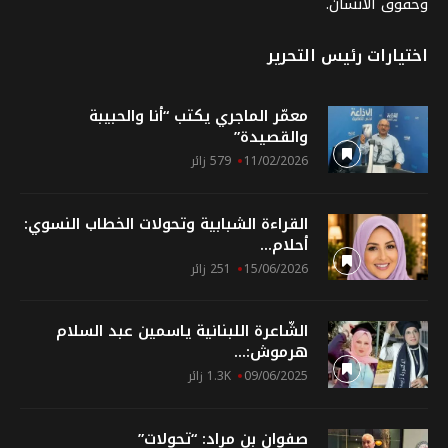
وحقوق الانسان.
اختيارات رئيس التحرير
معمّر الماجري يكتب “أنا والحبيبة
والقصيدة”
11/02/2026
579 زائر
القراءة الشبابية وتحولات الخطاب النسوي:
أحلام...
15/06/2026
251 زائر
الشّاعرة اللبنانية ياسمين عبد السلام
هرموش:...
09/06/2025
1.3K زائر
صفوان بن مراد: “تحولات”