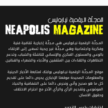
المـجلّـة الرقمية نيـابوليس هي مـجلّـة إخبارية ثقافية فنية
وفكرية واجتماعية وهي مـجلّـة غير ربحية تسعى إلى الارتقاء
بالوعي والمستوى الفكري والإنساني للناشئة والشباب، وتدعم
التظاهرات واللقاءات بين المثقفين والأدباء والشعراء والفنانين.
موقع المـجلّـة الرقمية نيـابوليس بوابتك لمتابعة الأخبار الحينية
والمعلومات الصحيحة موقعنا الإخباري يحرص دائما على تقديم
كل ما هو صحيح وآني ونحرص دائما على الشفافية والحياد
الموضوعي وتقديم الرأي والرأي الآخر مع احترام الاختلاف
وحقوق الانسان.
اختيارات رئيس التحرير