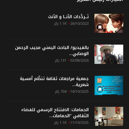
تَــردُّدات الأنــا و الأنتَ
26/10/2023
1.1K زائر
بالفيديو/ الباحث اليمني مجيب الرحمن
الوصابي...
02/08/2026
131 زائر
جمعية مراجعات ثقافة تنظّم أمسية
شعرية...
16/10/2025
704 زائر
الحمامات: الافتتاح الرسمي للفضاء
الثقافي “الحمامات...
11/10/2025
1.1K زائر