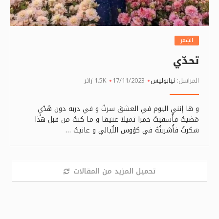
الشِعر
تحدّي
المراسل:
نيابوليس
17/11/2023
1.5K زائر
و ها إنني اليوم في العشق سرتُ و في دربه دون هَدْيٍ
مَضيتُ فأُسقيتُ خمرا ثميلا عتيقا و ما كنتُ من قبل هذا
سَكرتُ فأُشربتُهُ في كؤوس اللٌيالي و عانيتُ …
تحميل المزيد من المقالات