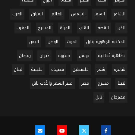
الجزائر
الحب
الحلم
الحياة
الروح
السماء
الشاعر
الشعر
الشمس
العالم
العراق
العرب
الفن
القصة
القلب
المرأة
المسرح
المغرب
المكتبة الجهوية بنابل
الموت
الوطن
اليمن
تظاهرة ثقافية
تونس
جندوبة
ديوان
رمضان
شاعرة
شعر
فلسطين
قصيدة
قليبية
لبنان
ليبيا
مسرح
مصر
منبر الشعر والأدب نابل
مهرجان
نابل