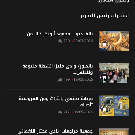
اختيارات رئيس التحرير
بالفيديو – محمود أبوبكر / اليمن:...
23/03/2026
730 زائر
بالصور/ وادي مليز: انشطة متنوعة
وللطفل...
18/03/2026
499 زائر
فرنانة تحتفي بالتراث وفن الفروسية:
“أصالة...
06/05/2026
712 زائر
جمعية مراجعات: نادي مختار اللغماني