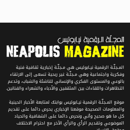
المـجلّـة الرقمية نيـابوليس هي مـجلّـة إخبارية ثقافية فنية
وفكرية واجتماعية وهي مـجلّـة غير ربحية تسعى إلى الارتقاء
بالوعي والمستوى الفكري والإنساني للناشئة والشباب، وتدعم
التظاهرات واللقاءات بين المثقفين والأدباء والشعراء والفنانين.
موقع المـجلّـة الرقمية نيـابوليس بوابتك لمتابعة الأخبار الحينية
والمعلومات الصحيحة موقعنا الإخباري يحرص دائما على تقديم
كل ما هو صحيح وآني ونحرص دائما على الشفافية والحياد
الموضوعي وتقديم الرأي والرأي الآخر مع احترام الاختلاف
وحقوق الانسان.