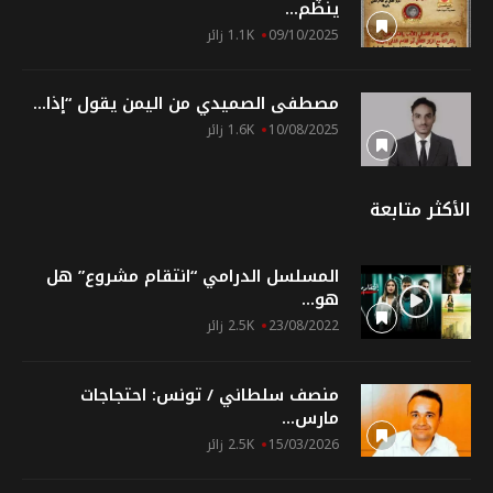
ينظّم...
09/10/2025
1.1K زائر
مصطفى الصميدي من اليمن يقول “إذا...
10/08/2025
1.6K زائر
الأكثر متابعة
المسلسل الدرامي “انتقام مشروع” هل
هو...
23/08/2022
2.5K زائر
منصف سلطاني / تونس: احتجاجات
مارس...
15/03/2026
2.5K زائر