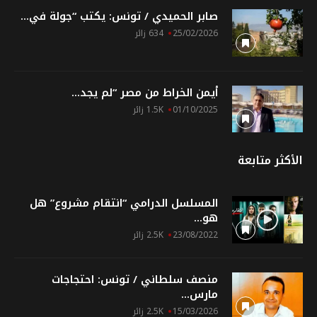
صابر الحميدي / تونس: يكتب “جولة في...
25/02/2026
634 زائر
أيمن الخراط من مصر “لم يجد...
01/10/2025
1.5K زائر
الأكثر متابعة
المسلسل الدرامي “انتقام مشروع” هل
هو...
23/08/2022
2.5K زائر
منصف سلطاني / تونس: احتجاجات
مارس...
15/03/2026
2.5K زائر