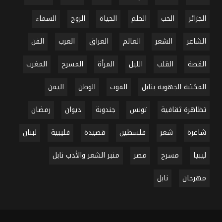
الجزائر
الحب
الحلم
الحياة
الروح
السماء
الشاعر
الشعر
العالم
العراق
العرب
الفن
القصة
القلب
الليل
المرأة
المسرح
المغرب
المكتبة الجهوية بنابل
الموت
الوطن
اليمن
تظاهرة ثقافية
تونس
جندوبة
ديوان
رمضان
شاعرة
شعر
فلسطين
قصيدة
قليبية
لبنان
ليبيا
مسرح
مصر
منبر الشعر والأدب نابل
مهرجان
نابل