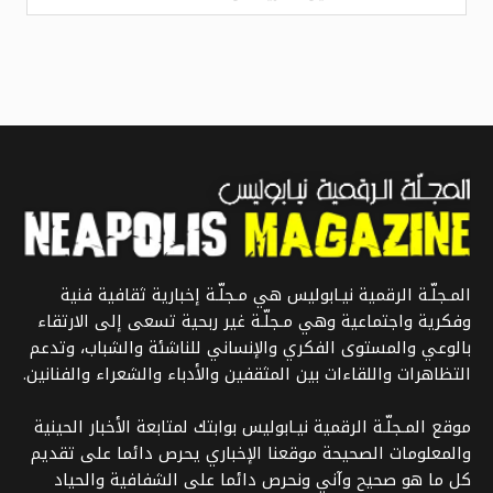
المـجلّـة الرقمية نيـابوليس هي مـجلّـة إخبارية ثقافية فنية
وفكرية واجتماعية وهي مـجلّـة غير ربحية تسعى إلى الارتقاء
بالوعي والمستوى الفكري والإنساني للناشئة والشباب، وتدعم
التظاهرات واللقاءات بين المثقفين والأدباء والشعراء والفنانين.
موقع المـجلّـة الرقمية نيـابوليس بوابتك لمتابعة الأخبار الحينية
والمعلومات الصحيحة موقعنا الإخباري يحرص دائما على تقديم
كل ما هو صحيح وآني ونحرص دائما على الشفافية والحياد