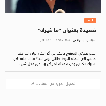
الشِعر
قصيدة بعنوان “ما غيرك”
المراسل:
نيابوليس
25/09/2023
1.5K زائر
أشعر بصوتي الممزوج بالبحّة من أثر البكاء لولاه لما كنت
بجانبي الآن ألهذه الدرجة حالتي يرثى لها؟ ما أنا عليه الآن
بسببك تركتني وحيدة فجأة لم يكن بوسعي فعل شيء …
تحميل المزيد من المقالات