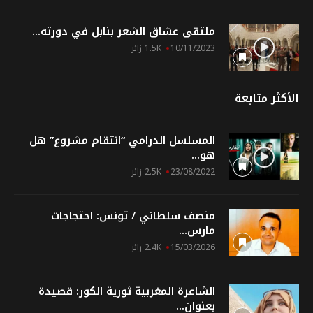
ملتقى عشاق الشعر بنابل في دورته...
10/11/2023
1.5K زائر
الأكثر متابعة
المسلسل الدرامي “انتقام مشروع” هل
هو...
23/08/2022
2.5K زائر
منصف سلطاني / تونس: احتجاجات
مارس...
15/03/2026
2.4K زائر
الشاعرة المغربية ثورية الكور: قصيدة
بعنوان...