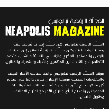
المـجلّـة الرقمية نيـابوليس هي مـجلّـة إخبارية ثقافية فنية
وفكرية واجتماعية وهي مـجلّـة غير ربحية تسعى إلى الارتقاء
بالوعي والمستوى الفكري والإنساني للناشئة والشباب، وتدعم
التظاهرات واللقاءات بين المثقفين والأدباء والشعراء والفنانين.
موقع المـجلّـة الرقمية نيـابوليس بوابتك لمتابعة الأخبار الحينية
والمعلومات الصحيحة موقعنا الإخباري يحرص دائما على تقديم
كل ما هو صحيح وآني ونحرص دائما على الشفافية والحياد
الموضوعي وتقديم الرأي والرأي الآخر مع احترام الاختلاف
وحقوق الانسان.