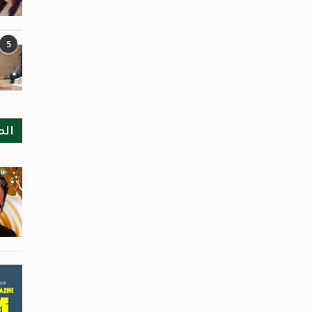
5
الم