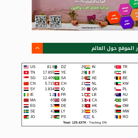
ر الموقع حول العالم
US
81.6K
DZ
291
IN
65
TR
TN
17.855K
YE
290
IT
62
IR
SG
12.409K
SA
241
AE
62
BE
CN
5.715K
CH
219
NL
60
KW
SY
1.834K
IQ
200
QA
57
PL
IE
1.2K
FR
138
LB
48
AU
MA
659
GB
129
CA
45
BR
EG
579
DE
108
HK
42
OM
SE
422
LY
105
ES
38
MW
JO
292
PS
80
IL
36
RO
Total: 125.437K
-
Tracking ON