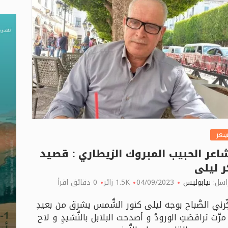
شِعر
شاعر الحبيب المبروك الزيطاري : قصيد
ر ليلى
اسل:
نيابوليس
04/09/2023
1.5K زائر
0 دقائق اقرأ
ِّرني الصَّباح بوجه ليلى كنور الشَّمس يشرق من بعيدِ
مرَّت تراقصَتِ الورودُ و أصدحت البلابل بالنَّشيدِِ و لاح