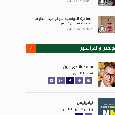
13/08/2025
2.4K زائر
الشاعرة التونسية سونيا عبد اللطيف:
قصيدة بعنوان “سفر...
04/06/2025
2.4K زائر
ؤلفين والمراسلين
محمد هادي عون
تونسي
شاعر
نيابوليس
تونس
رئيس التحرير