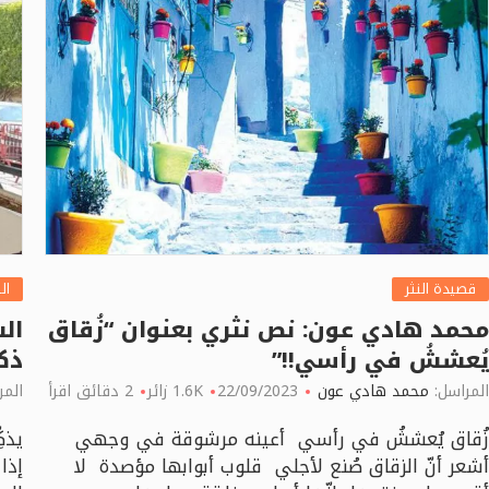
قصيدة النثر
ال
محمد هادي عون: نص نثري بعنوان “زُقاق
ال
يُعششُ في رأسي!!”
ذك
المراسل:
محمد هادي عون
22/09/2023
1.6K زائر
2 دقائق اقرأ
المر
زُقاق يُعششُ في رأسي أعينه مرشوقة في وجهي
يذك
أشعر أنّ الزقاق صُنع لأجلي قلوب أبوابها مؤصدة لا
إذا 