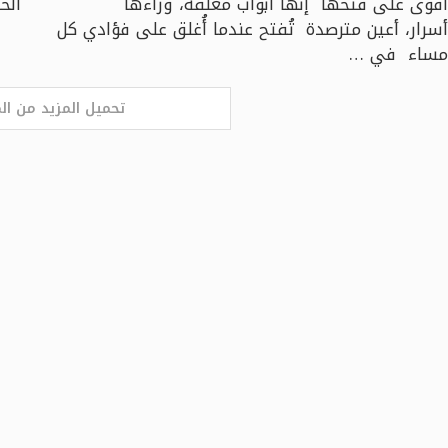
أقوى على فتحها إنّها أبواب مغلقة، وراءها
الح
أسرار، أعين مترصدة تُفتح عندما أُغلق على فؤادي كل
مساء في …
تحميل المزيد من ال