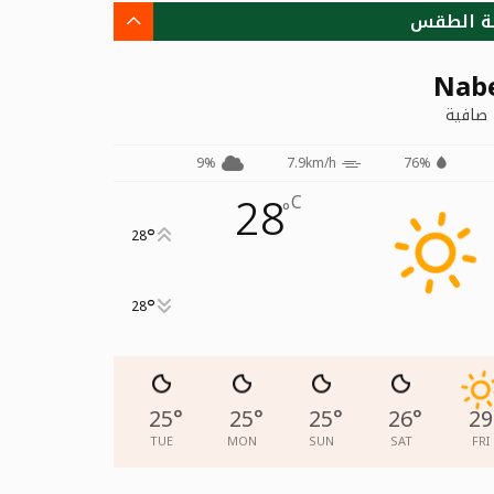
ة الطقس
Nab
صافية
9%
7.9km/h
76%
28
C
°
°
28
°
28
25
°
25
°
25
°
26
°
29
TUE
MON
SUN
SAT
FRI