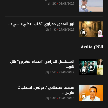
08/08/2025
2K زائر
نور الهدى دمراوي تكتب “يضيء شيء...
27/09/2025
1.1K زائر
الأكثر متابعة
المسلسل الدرامي “انتقام مشروع” هل
هو...
23/08/2022
2.5K زائر
منصف سلطاني / تونس: احتجاجات
مارس...
15/03/2026
2.4K زائر