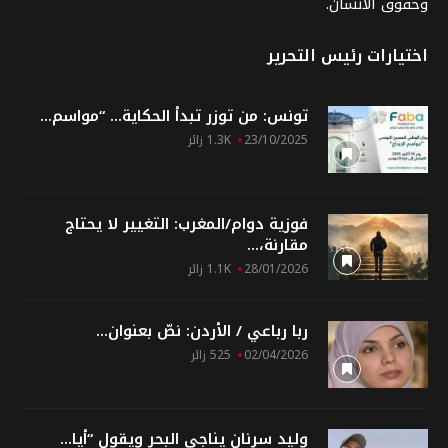
وحقوق الانسان.
اختيارات رئيس التحرير
تونس: من توزر تبدأ الحكاية… “مواسم...
23/10/2025
1.3K زائر
فوزية دوام/المغرب: التغيير لا يحتاج
مقارنة،...
28/01/2026
1.1K زائر
ربا رباعي / الأردن: نصّ بعنوان...
02/04/2026
525 زائر
وليد سرنان يناجي البحر ويقول “أيا...