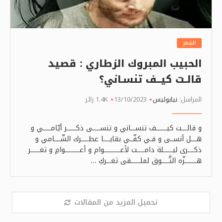
الشِعر
الحبيب المبروك الزطاري : قصيد
قالــت كيـــف تنسـاني؟
المراسل:
نيابوليس
13/10/2023
1.4K زائر
و قالــــت كيـــــــف تنســـاني و تنســـــى ذكــــــر أيّامـــــي و
هــــل أنســى و فـي كفّــي بقايــــا عطـــــرك الشّــــامي و
ذكــــرى ليــــــلة دامـــــت لأعـــــــــــوام و أعــــــــــوامِ و ثغــــــر
هــــــــزّه التَّـــــوق لملــــــقى ثغـــركِ …
تحميل المزيد من المقالات