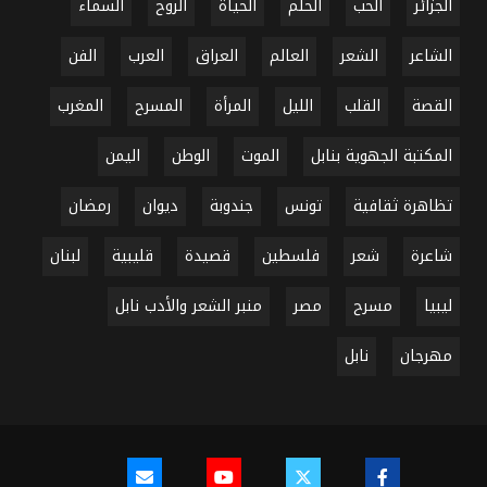
الجزائر
الحب
الحلم
الحياة
الروح
السماء
الشاعر
الشعر
العالم
العراق
العرب
الفن
القصة
القلب
الليل
المرأة
المسرح
المغرب
المكتبة الجهوية بنابل
الموت
الوطن
اليمن
تظاهرة ثقافية
تونس
جندوبة
ديوان
رمضان
شاعرة
شعر
فلسطين
قصيدة
قليبية
لبنان
ليبيا
مسرح
مصر
منبر الشعر والأدب نابل
مهرجان
نابل