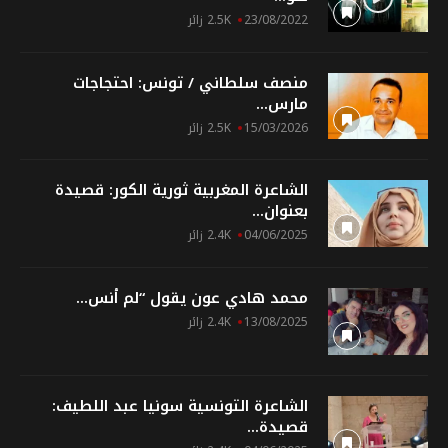
23/08/2022
2.5K زائر
منصف سلطاني / تونس: احتجاجات
مارس...
15/03/2026
2.5K زائر
الشاعرة المغربية ثورية الكور: قصيدة
بعنوان...
04/06/2025
2.4K زائر
محمد هادي عون يقول “لم أنس...
13/08/2025
2.4K زائر
الشاعرة التونسية سونيا عبد اللطيف:
قصيدة...