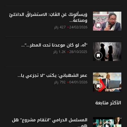
وَيسألونكَ عَنِ القَاتِ: الاستشراقُ الداخليّ
وصناعةُ...
24/02/2026
427 زائر
“آه، لو كان موعدنا تحت المطر…”...
28/10/2025
1.2K زائر
عمر الشهباني: يكتب “لا تجزعي يا...
04/01/2026
792 زائر
الأكثر متابعة
المسلسل الدرامي “انتقام مشروع” هل
هو...