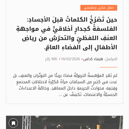
مقال فكري وفلسفي
حينَ تَصْرُخُ الكلماتُ قبلَ الأجسادِ:
الفلسفةُ كجدارٍ أخلاقيٍّ في مواجهةِ
العنفِ اللفظيِّ والتحرّشِ من رياضِ
الأطفالِ إلى الفضاءِ العامِّ.
المراسل:
هيفاء كداس
16/02/2026
905 زائر
لم تَعُدِ المؤسّسةُ التربويّةُ فضاءً بريئًا من التوتّراتِ والعنفِ، بل
غدت في كثيرٍ من السياقاتِ مرآةً مُكبِّرةً لاختلالاتِ المجتمعِ
وقِيَمِه. فحوادثُ الجريمةِ داخلَ المعاهدِ، وخاصّةً الاعتداءاتُ
الجنسيّةُ والاغتصابُ، تَكشِفُ عن …