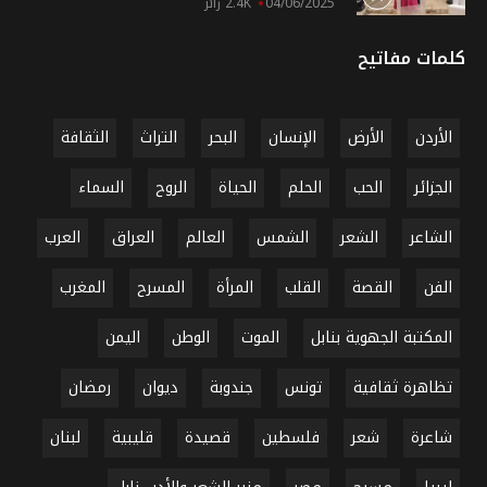
04/06/2025
2.4K زائر
كلمات مفاتيح
الأردن
الأرض
الإنسان
البحر
التراث
الثقافة
الجزائر
الحب
الحلم
الحياة
الروح
السماء
الشاعر
الشعر
الشمس
العالم
العراق
العرب
الفن
القصة
القلب
المرأة
المسرح
المغرب
المكتبة الجهوية بنابل
الموت
الوطن
اليمن
تظاهرة ثقافية
تونس
جندوبة
ديوان
رمضان
شاعرة
شعر
فلسطين
قصيدة
قليبية
لبنان