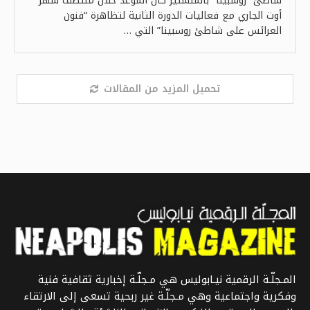
شاطئ “روسبينا” بالمنستير كان الموعد خلال منتصف شهر
أوت الجاري مع فعاليات الدورة الثانية لتظاهرة “فنون
العرائس على شاطئ روسبينا” التي …
تحميل المزيد من المقالات
المـجلّـة الرقمية نيـابوليس هي مـجلّـة إخبارية ثقافية فنية
وفكرية واجتماعية وهي مـجلّـة غير ربحية تسعى إلى الارتقاء