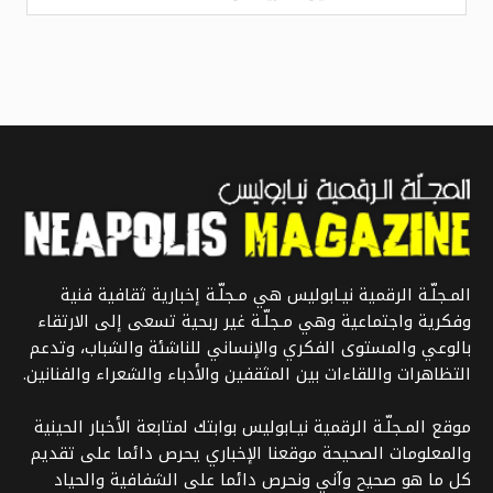
المـجلّـة الرقمية نيـابوليس هي مـجلّـة إخبارية ثقافية فنية
وفكرية واجتماعية وهي مـجلّـة غير ربحية تسعى إلى الارتقاء
بالوعي والمستوى الفكري والإنساني للناشئة والشباب، وتدعم
التظاهرات واللقاءات بين المثقفين والأدباء والشعراء والفنانين.
موقع المـجلّـة الرقمية نيـابوليس بوابتك لمتابعة الأخبار الحينية
والمعلومات الصحيحة موقعنا الإخباري يحرص دائما على تقديم
كل ما هو صحيح وآني ونحرص دائما على الشفافية والحياد