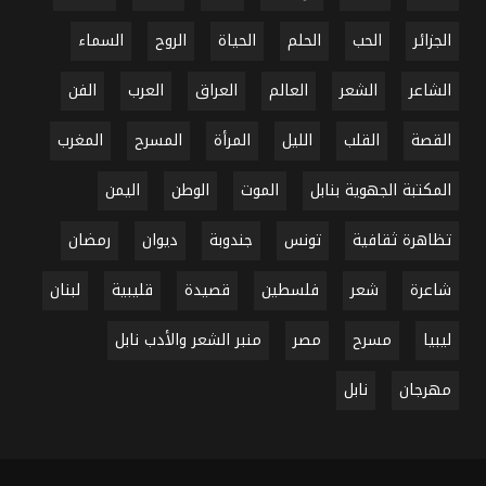
الجزائر
الحب
الحلم
الحياة
الروح
السماء
الشاعر
الشعر
العالم
العراق
العرب
الفن
القصة
القلب
الليل
المرأة
المسرح
المغرب
المكتبة الجهوية بنابل
الموت
الوطن
اليمن
تظاهرة ثقافية
تونس
جندوبة
ديوان
رمضان
شاعرة
شعر
فلسطين
قصيدة
قليبية
لبنان
ليبيا
مسرح
مصر
منبر الشعر والأدب نابل
مهرجان
نابل