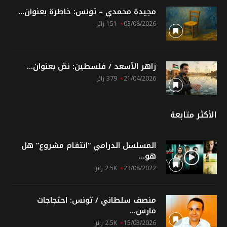
مجيدة محمدي – تونس: خاطرة بعنوان...
03/08/2026
151 زائر
زاهر الأسعد / فلسطين: نصّ بعنوان...
21/04/2026
379 زائر
الأكثر متابعة
المسلسل الدرامي “انتقام مشروع” هل
هو...
23/08/2022
2.5K زائر
منصف سلطاني / تونس: احتجاجات
مارس...
15/03/2026
2.5K زائر