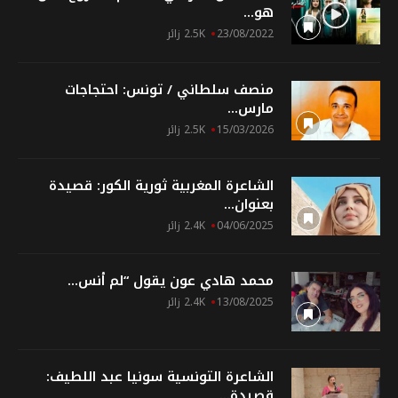
هو...
23/08/2022
2.5K زائر
منصف سلطاني / تونس: احتجاجات
مارس...
15/03/2026
2.5K زائر
الشاعرة المغربية ثورية الكور: قصيدة
بعنوان...
04/06/2025
2.4K زائر
محمد هادي عون يقول “لم أنس...
13/08/2025
2.4K زائر
الشاعرة التونسية سونيا عبد اللطيف:
قصيدة...