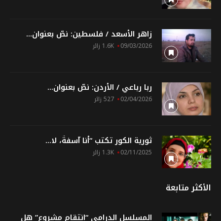
زاهر الأسعد / فلسطين: نصّ بعنوان...
09/03/2026
1.6K زائر
ربا رباعي / الأردن: نصّ بعنوان...
02/04/2026
527 زائر
ثورية الكور تكتب “أنا آسفةٌ، لا...
02/11/2025
1.3K زائر
الأكثر متابعة
المسلسل الدرامي “انتقام مشروع” هل