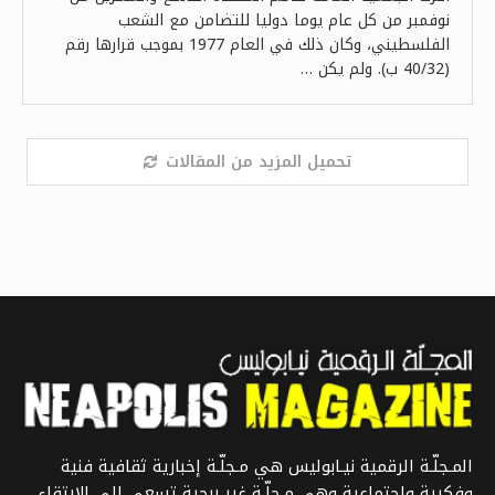
نوفمبر من كل عام يوما دوليا للتضامن مع الشعب
الفلسطيني، وكان ذلك في العام 1977 بموجب قرارها رقم
(40/32 ب). ولم يكن …
تحميل المزيد من المقالات
المـجلّـة الرقمية نيـابوليس هي مـجلّـة إخبارية ثقافية فنية
وفكرية واجتماعية وهي مـجلّـة غير ربحية تسعى إلى الارتقاء