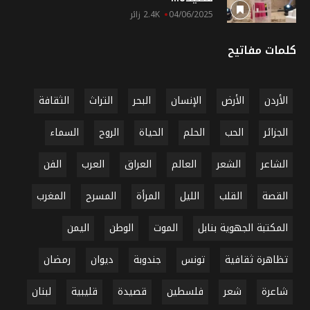
04/06/2025
2.4K زائر
كلمات مفاتيح
الأردن
الأرض
الإنسان
البحر
التراث
الثقافة
الجزائر
الحب
الحلم
الحياة
الروح
السماء
الشاعر
الشعر
العالم
العراق
العرب
الفن
القصة
القلب
الليل
المرأة
المسرح
المغرب
المكتبة الجهوية بنابل
الموت
الوطن
اليمن
تظاهرة ثقافية
تونس
جندوبة
ديوان
رمضان
شاعرة
شعر
فلسطين
قصيدة
قليبية
لبنان