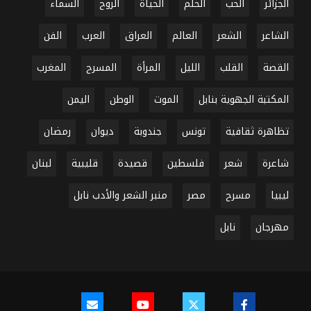
الجزائر
الحب
الحلم
الحياة
الروح
السماء
الشاعر
الشعر
العالم
العراق
العرب
الفن
القصة
القلب
الليل
المرأة
المسرح
المغرب
المكتبة الجهوية بنابل
الموت
الوطن
اليمن
تظاهرة ثقافية
تونس
جندوبة
ديوان
رمضان
شاعرة
شعر
فلسطين
قصيدة
قليبية
لبنان
ليبيا
مسرح
مصر
منبر الشعر والأدب نابل
مهرجان
نابل