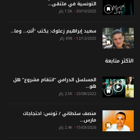
التونسية في ملتقى...
30/10/2025
1.5K زائر
سعيد إبراهيم زعلوك: يكتب “أنتِ… وما...
12/12/2025
698 زائر
الأكثر متابعة
المسلسل الدرامي “انتقام مشروع” هل
هو...
23/08/2022
2.5K زائر
منصف سلطاني / تونس: احتجاجات
مارس...
15/03/2026
2.4K زائر