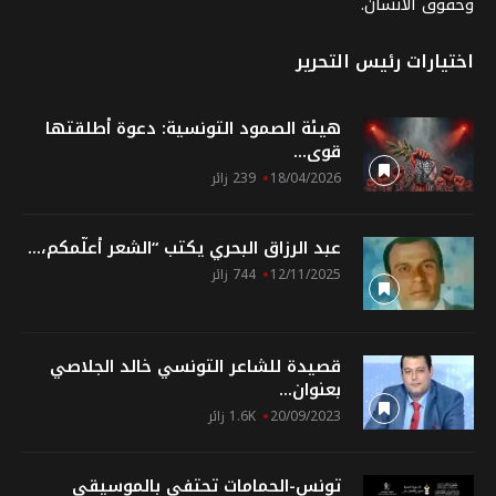
وحقوق الانسان.
اختيارات رئيس التحرير
هيئة الصمود التونسية: دعوة أطلقتها
قوى...
18/04/2026
239 زائر
عبد الرزاق البحري يكتب “الشعر أعلّمكم،...
12/11/2025
744 زائر
قصيدة للشاعر التونسي خالد الجلاصي
بعنوان...
20/09/2023
1.6K زائر
تونس-الحمامات تحتفي بالموسيقى