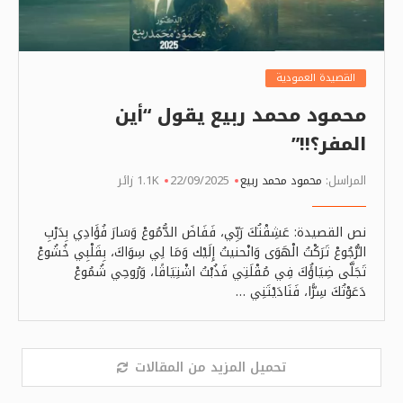
القصيدة العمودية
محمود محمد ربيع يقول “أين
المفر؟!!”
المراسل:
محمود محمد ربيع
22/09/2025
1.1K زائر
نص القصيدة: عَشِقْتُكَ رَبِّي، فَفَاضَ الدُّمُوعْ وَسَارَ فُؤَادِي بِدَرْبِ
الرُّجُوعْ تَرَكْتُ الْهَوَى وَانْحنيتُ إِلَيْك وَمَا لِي سِوَاكَ، بِقَلْبِي خُشُوعْ
تَجَلَّى ضِيَاؤُكَ فِي مُقْلَتِي فَذُبْتُ اشْتِيَاقًا، وَرُوحِي شُمُوعْ
دَعَوْتُكَ سِرًّا، فَنَادَيْتَنِي …
تحميل المزيد من المقالات