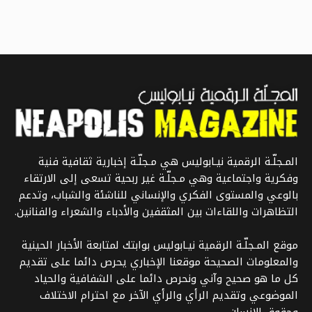
المـجلّـة الرقمية نيـابوليس هي مـجلّـة إخبارية ثقافية فنية
وفكرية واجتماعية وهي مـجلّـة غير ربحية تسعى إلى الارتقاء
بالوعي والمستوى الفكري والإنساني للناشئة والشباب، وتدعم
التظاهرات واللقاءات بين المثقفين والأدباء والشعراء والفنانين.
موقع المـجلّـة الرقمية نيـابوليس بوابتك لمتابعة الأخبار الحينية
والمعلومات الصحيحة موقعنا الإخباري يحرص دائما على تقديم
كل ما هو صحيح وآني ونحرص دائما على الشفافية والحياد
الموضوعي وتقديم الرأي والرأي الآخر مع احترام الاختلاف
وحقوق الانسان.