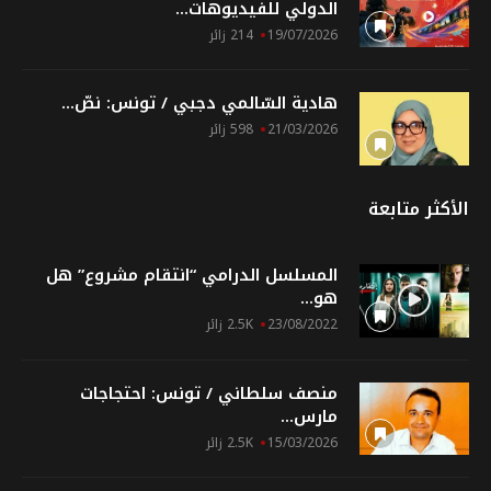
الدولي للفيديوهات...
19/07/2026
214 زائر
هادية السّالمي دجبي / تونس: نصّ...
21/03/2026
598 زائر
الأكثر متابعة
المسلسل الدرامي “انتقام مشروع” هل
هو...
23/08/2022
2.5K زائر
منصف سلطاني / تونس: احتجاجات
مارس...
15/03/2026
2.5K زائر