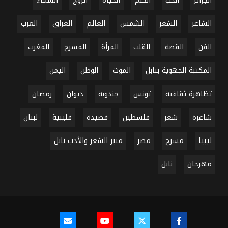
الجزائر
الحب
الحلم
الحياة
الروح
السماء
الشاعر
الشعر
الشمس
العالم
العراق
العرب
الفن
القصة
القلب
المرأة
المسرح
المغرب
المكتبة الجهوية بنابل
الموت
الوطن
اليمن
تظاهرة ثقافية
تونس
جندوبة
ديوان
رمضان
شاعرة
شعر
فلسطين
قصيدة
قليبية
لبنان
ليبيا
مسرح
مصر
منبر الشعر والأدب نابل
مهرجان
نابل