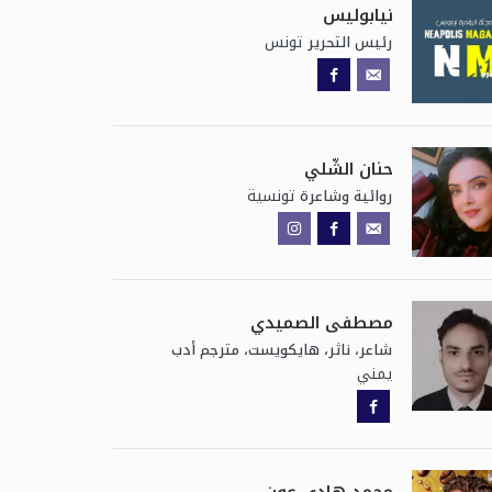
نيابوليس
تونس
رئيس التحرير
حنان الشّلي
تونسية
روائية وشاعرة
مصطفى الصميدي
شاعر، ناثر، هايكويست، مترجم أدب
يمني