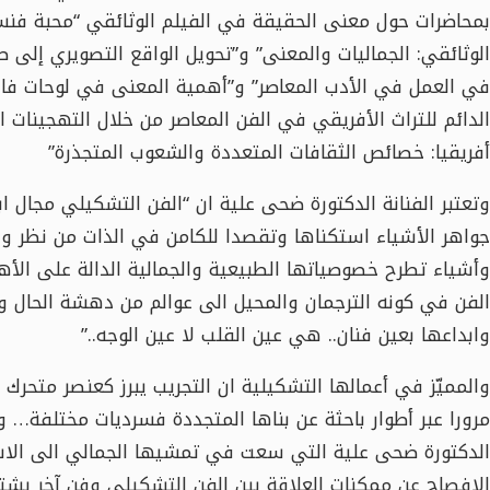
بمحاضرات حول معنى الحقيقة في الفيلم الوثائقي “محبة فنسن
الوثائقي: الجماليات والمعنى” و”تحويل الواقع التصويري إلى ص
في العمل في الأدب المعاصر” و”أهمية المعنى في لوحات فان
الدائم للتراث الأفريقي في الفن المعاصر من خلال التهجينات ال
أفريقيا: خصائص الثقافات المتعددة والشعوب المتجذرة”
وتعتبر الفنانة الدكتورة ضحى علية ان “الفن التشكيلي مجال 
جواهر الأشياء استكناها وتقصدا للكامن في الذات من نظر وحل
وأشياء تطرح خصوصياتها الطبيعية والجمالية الدالة على الأهم
الفن في كونه الترجمان والمحيل الى عوالم من دهشة الحال و
وابداعها بعين فنان.. هي عين القلب لا عين الوجه..”
والمميّز في أعمالها التشكيلية ان التجريب يبرز كعنصر متحرك 
مرورا عبر أطوار باحثة عن بناها المتجددة فسرديات مختلفة… و
الدكتورة ضحى علية التي سعت في تمشيها الجمالي الى الاش
الافصاح عن ممكنات العلاقة بين الفن التشكيلي وفن آخر يش