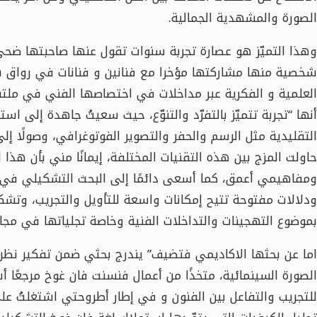
الصورة والمشهدية الجمالية.
وهذا التميّز هو عصارة تجربة سنوات تقول عنها صاحبتها ضحى
شخصية منها مشاركتها مؤخرا مع فنانين و فنانات في رواق ب
العلمية و الفكرية عبر مداخلات في اختصاصها الفني في ملتقيا
أنها “تجربة تتميّز بالتفرّد والتنوّع، حيث سعيتُ جاهدة إلى ا
التقليدية مثل الرسم والحفر والتصوير الفوتوغرافي، وصولًا إلى
حاولت المزج بين هذه التقنيات المختلفة، إيمانًا مني بأن هذ
ومفاهيمي أعمق، كما أسعى دائمًا إلى البحث التشكيلي في 
ودلالات مفتوحة تتيح إمكانات واسعة للتأويل والتجريب، وتشكل
بموضوع التهجينات والتداخلات الفنية وخاصة تجلياتها في مجال
اما عن بحثها الاكاديمي فتضيف” يندرج بحثي ضمن تفكير نظري
الصورة السينمائية، متخذًا من أعمال فنسنت فان غوخ مرجعًا أساسي
للتجريب والتفاعل بين الفنون و في إطار أطروحتي اشتغلتُ على