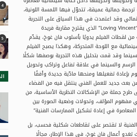
ة وتحويلها وتحريفها داخل كتابة سينمائية معاصرة
4
 ترجمة جمالية عميقة، تتحوّل فيها اللمسة اللونية،
ينمائي وقد اعتمدت في هذا السياق على التجربة
الفيلمية لكلٍّ من دوروتا كوبييلا وهيو ويلشمان وخاصة فيلم “Loving Vincent” الذي يقترح مقاربة فريدة
من لقطات الفيلم يدويًا بأسلوب فان غوخ، يقدّم
5
ينمائية مع اللوحة المتحركة، وهكذا يصبح الفيلم
 بالسينما وقد قمت بتحليل هذه التجربة بوصفها شكلًا
 الرسم والسينما في علاقة تفاعل وتراكب وتحويل
م بإعادة تفعيلها ومنحها مادّية جديدة وأفقًا
ال
 من بعث جديد للعمل الفني ينتقل فيه من الفضاء
 طرح جملة من الإشكالات النظرية الأساسية، من
 في مفهوم المؤلف، وتحولات وضعية الصورة بين
 المعاصرة في إعادة تشكيل الممارسات الفنية”
ت الفنية لا تقتصر على تقاطعات شكلية فحسب، بل
 تغدو أعمال فان غوخ، في هذا الإطار، مجالًا