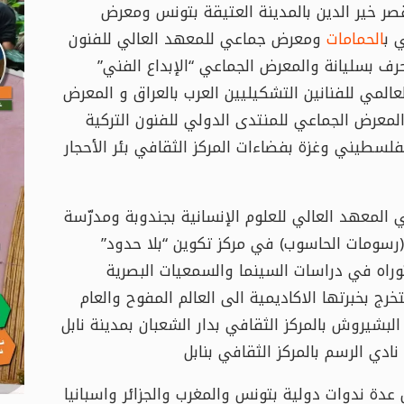
قصر خير الدين بالمدينة العتيقة بتونس ومعرض
 ب
الحمامات
ومعرض جماعي للمعهد العالي للفنون
حرف بسليانة والمعرض الجماعي “الإبداع الفني”
لعالمي للفنانين التشكيليين العرب بالعراق و المعرض
المعرض الجماعي للمنتدى الدولي للفنون التركية
فلسطيني وغزة بفضاءات المركز الثقافي بئر الأحجار
 المعهد العالي للعلوم الإنسانية بجندوبة ومدرّسة
(رسومات الحاسوب) في مركز تكوين “بلا حدود”
ج المسيرة بحصولها خلال سنة 2022 على دكتوراه في دراسات السينما والسمعيات البصرية
ج بخبرتها الاكاديمية الى العالم المفوح والعام
شيروش بالمركز الثقافي بدار الشعبان بمدينة نابل
ادي الرسم بالمركز الثقافي بنابل
دة ندوات دولية بتونس والمغرب والجزائر واسبانيا