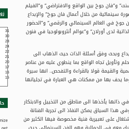
ت” و”فان جوخ بين الواقع والافتراضي” و”الفيلم
زو
ورة سينمائية من خلال أعمال فان جوخ” والإبداع
 جوخ في العالم السينمائي والرقمي” و”الحضور
ذاتية لدى أورلان” و”عوالم أنثروبولوجيا في فنون
31
30
28
24
ابداع وبحث وفق أسئلة الذات حيث الذهاب الى
22
21
م وتأويل تجاه الواقع بما ينطوي عليه من عناصر
20
17
ية والقيمة قولا بالقراءة والتفحص.. انها سيرة
16
ما يحف بها من ممكنات هي العبارة في تجلياتها
15
في ذاتها يأخذها الى مناطق من التخييل والابتكار
حا
في هذا السياق يمكن النفاذ الى تجربة الفنانة
تغال على تعبيرية فنية مخصوصة فيها الكثير من
mize
ترك معه في الجمالية وهو الفن السينمائي حيث
 get