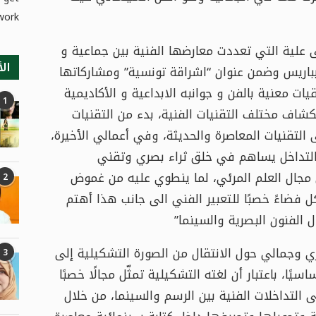
work.
 علية التي تعددت معارضها الفنية بين جماعية و
الأ
باريس وضمن عنوان “اشراقة تونسية” ومشاركاتها
ت معنية بالفن و جوانبه الابداعية و الأكاديمية
1
ستكشاف مختلف التقنيات الفنية، بدء من التقنيات
 التقنيات المعاصرة والحديثة، وفي أعمالي الأخيرة،
ا التداخل يساهم في خلق ثراء بصري وتقني
مجال العلم المرئي، لما ينطوي عليه من غموض
2
 فضاءً خصبًا للتعبير الفني الى جانب هذا أهتم
 الفنون البصرية والسينما”
 وجمالي حول الانتقال من الصورة التشكيلية إلى
3
ًا، باعتبار أن لغته التشكيلية تمثّل مجالًا خصبًا
 التداخلات الفنية بين الرسم والسينما، من خلال