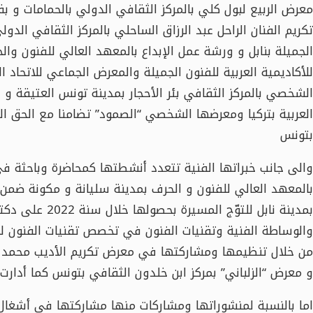
معرض الربيع لبول كلي بالمركز الثقافي الدولي بالحمامات و ب
تكريم الفنان الراحل عبد الرزاق الساحلي بالمركز الثقافي الدولي
الجميلة بنابل و ورشة عمل الإبداع بالمعهد العالي للفنون وال
للأكاديمية العربية للفنون الجميلة والمعرض الجماعي للاتحاد ا
الشخصي بالمركز الثقافي بئر الأحجار بمدينة تونس العتيقة و 
العربية بتركيا ومعرضها الشخصي “الصمود” تضامنا مع الحق ال
بتونس
والى جانب خبراتها الفنية تتعدد أنشطتها كمحاضرة وباحثة في
بالمعهد العالي للفنون و الحرف بمدينة سليانة و مكونة ضمن
بمدينة نابل للتوّ
والوساطة الفنية وتقنيات الفنون في تخصص تقنيات الفنون لتخر
من خلال تنظيمها ومشاركتها في معرض تكريم الأديب محمد الب
و معرض “الزلباني” بمركز ابن خلدون الثقافي بتونس كما أدارت ن
اما بالنسبة لمنشوراتها ومشاركات منها مشاركتها في أشغال ع