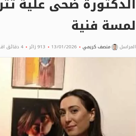
الدكتورة ضحى علية تترج
لمسة فنية
المراسل
منصف كريمي
13/01/2026
913
زائر
4 دقائق اقرأ