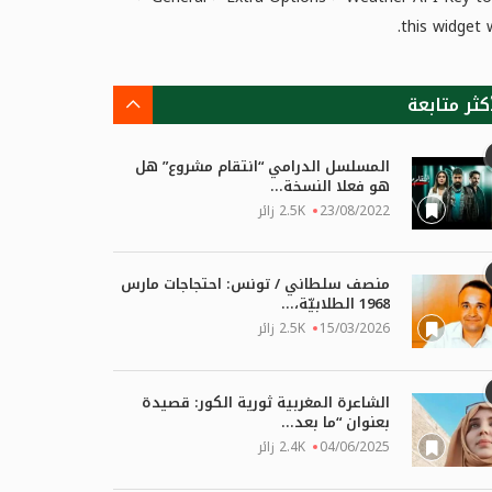
this widget 
كثر متابعة
المسلسل الدرامي “انتقام مشروع” هل
هو فعلا النسخة...
23/08/2022
2.5K زائر
منصف سلطاني / تونس: احتجاجات مارس
1968 الطلابيّة،...
15/03/2026
2.5K زائر
الشاعرة المغربية ثورية الكور: قصيدة
بعنوان “ما بعد...
04/06/2025
2.4K زائر