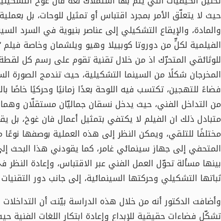
تحليل الكيفيات التي يتمّ بها استملاك لغة فان غوخ التشكيلي
حيث لا يتعلّق الأمر بمجرد اقتباس أو تمثيل للوحات، بل بعملية
والمادة، والإيقاع التشكيلي إلى عناصر بنيوية في السرد الس
للوثائقي المتحرّك اذ من خلال تقنية تقوم على رسم كل لقطة 
المخرجان شكلًا من السينما التشكيلية، حيث تندمج الصورة الس
فضاءً للتهجين، تكتسب فيه اللوحة بعدًا زمانيًا وحركيًا خاصًا
من التداخل الفني، حيث يدخل نسقان جماليّان مستقلّان وهما
متبادل ذلك ان الفيلم لا يكتفي بتمثيل أعمال فان غوخ، بل يقو
مختلفًا للتلقي، ويمكن النظر إلى هذه العملية بوصفها نوعًا
المتحفي إلى جهاز سينمائي غامر، كما يقودني هذا البحث إلى
بينها مسألة تحوّل العمل الفني عبر الاقتباس، وإعادة النظر
ثباتها التشكيلي وحركتها السينمائية، إلى جانب دور التقنيات
وأضافت الدكتور أنه من خلال هذه الدراسة بيّنت أن التداخلا
تشكّل فضاءات حقيقية للإبداع وإعادة ابتكار اللغات الفنية حيث