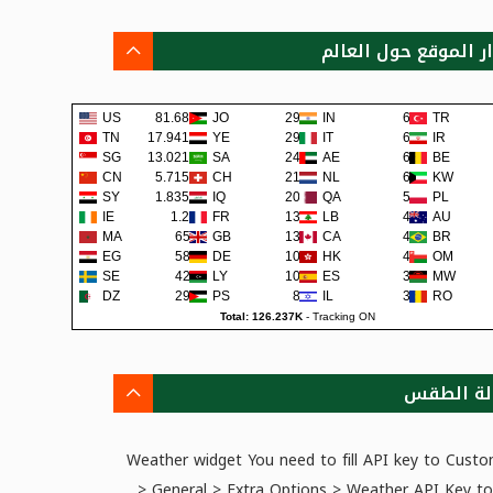
ار الموقع حول العالم
US
81.68K
JO
293
IN
69
TR
TN
17.941K
YE
290
IT
62
IR
SG
13.021K
SA
242
AE
62
BE
CN
5.715K
CH
219
NL
60
KW
SY
1.835K
IQ
200
QA
57
PL
IE
1.2K
FR
138
LB
48
AU
MA
659
GB
133
CA
45
BR
EG
581
DE
108
HK
42
OM
SE
422
LY
105
ES
38
MW
DZ
297
PS
80
IL
36
RO
Total: 126.237K
-
Tracking ON
لة الطقس
Weather widget
You need to fill API key to Custo
> General > Extra Options > Weather API Key to