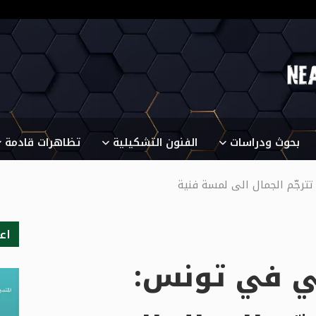
بحوث ودراسات
الفنون التشكيلية
تظاهرات قادمة
ترجّم الجمال الى لمسة فنية
اع
لي في تونس: