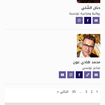
حنان الشّلي
تونسية
روائية وشاعرة
محمد هادي عون
تونسي
شاعر
1
2
3
…
35
التالي »