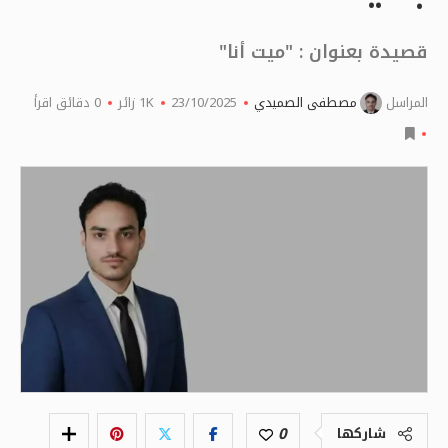
قصيدة بعنوان : "ميت أنا"
المراسل
مصطفى الصميدي
23/10/2025
1K
زائر
0 دقائق اقرأ
0
شاركها