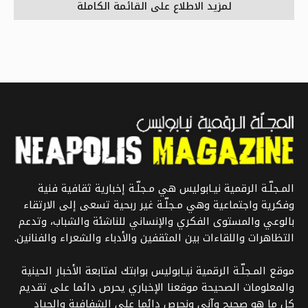
لمزيد الاطلاع على القائمة الكاملة
المـجلّـة الرقمية نيـابوليس هي مـجلّـة إخبارية ثقافية فنية
وفكرية واجتماعية وهي مـجلّـة غير ربحية تسعى إلى الارتقاء
بالوعي والمستوى الفكري والإنساني للناشئة والشباب، وتدعم
التظاهرات واللقاءات بين المثقفين والأدباء والشعراء والفنانين.
موقع المـجلّـة الرقمية نيـابوليس بوابتك لمتابعة الأخبار الحينية
والمعلومات الصحيحة موقعنا الإخباري يحرص دائما على تقديم
كل ما هو صحيح وآني ونحرص دائما على الشفافية والحياد