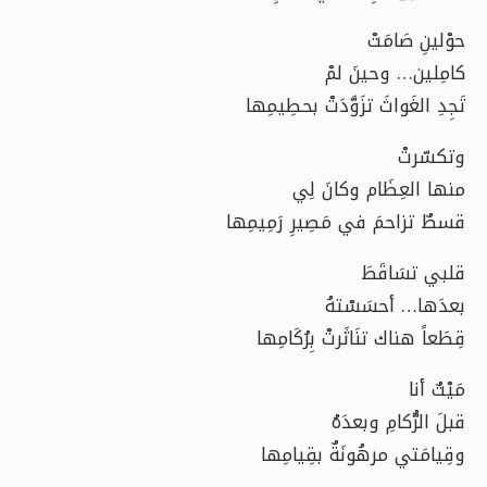
حوْلينِ صَامَتْ
كامِلين… وحينَ لمْ
تَجِدِ الغَواثَ تزَوَّدَتْ بحطِيمِها
وتكسّرتْ
منها العِظَام وكانَ لِي
قسطٌ تزاحمَ في مَصِيرِ رَمِيمِها
قلبي تسَاقَطَ
بعدَها… أحسَسْتهُ
قِطَعاً هناك تنَاثَرتْ بِرُكَامِها
مَيْتٌ أنا
قبلَ الرُّكامِ وبعدَهُ
وقِيامَتي مرهُونَةٌ بقِيامِها