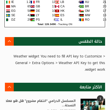
IE
1.2K
FR
138
LB
48
AU
21
MA
659
GB
133
CA
45
BR
20
EG
581
DE
108
HK
42
OM
17
SE
422
LY
105
ES
38
MW
16
DZ
298
PS
80
IL
36
RO
15
Total: 126.349K
-
Tracking ON
حالة الطقس
Weather widget
You need to fill API key to Customize >
General > Extra Options > Weather API Key to get this
widget work.
الأكثر متابعة
1
المسلسل الدرامي “انتقام مشروع” هل هو فعلا
النسخة...