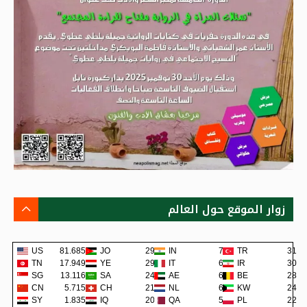
زوار الموقع حول العالم
US
81.685K
JO
293
IN
72
TR
31
TN
17.949K
YE
290
IT
62
IR
30
SG
13.116K
SA
242
AE
62
BE
28
CN
5.715K
CH
219
NL
60
KW
24
SY
1.835K
IQ
200
QA
57
PL
22