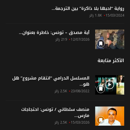
رواية “احبها بلا ذاكرة” بين الترجمة...
15/03/2024
1.8K زائر
آية مصدق – تونس: خاطرة بعنوان...
12/07/2026
219 زائر
الأكثر متابعة
المسلسل الدرامي “انتقام مشروع” هل
هو...
23/08/2022
2.5K زائر
منصف سلطاني / تونس: احتجاجات
مارس...
15/03/2026
2.5K زائر