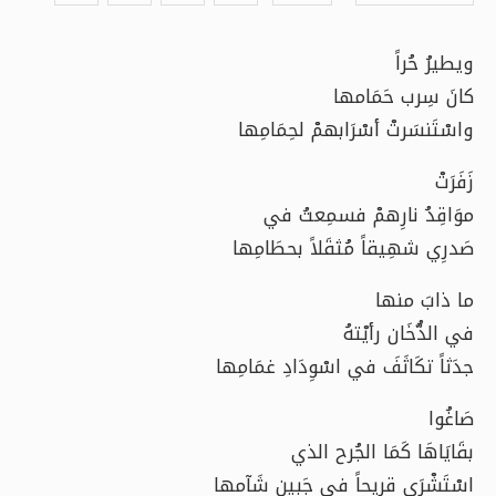
ويطيرُ حُراً
كانَ سِرب حَمَامها
واسْتَنسَرتْ أسْرَابهمْ لحِمَامِها
زَفَرَتْ
موَاقِدُ نارِهمْ فسمِعتُ في
صَدرِي شهِيقاً مُثقَلاً بحطَامِها
ما ذابَ منها
في الدُّخَان رأيْتهُ
جدَثاً تكَاثَفَ في اسْوِدَادِ غمَامِها
صَاغُوا
بقَايَاهَا كَمَا الجُرح الذي
اسْتَشْرَى قرِيحاً في جَبينِ شَآمها