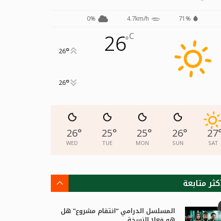
0%
4.7km/h
71%
26
C
°
°
26
°
26
26
°
25
°
25
°
26
°
27
WED
TUE
MON
SUN
SAT
كثر متابعة
 المهرجان الدولي لفيلم الهواة
عين دراهم: مشاركة 7 د
الدورة التاسعة...
الدورة...
المسلسل الدرامي “انتقام مشروع” هل
هو فعلا النسخة...