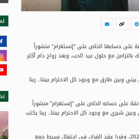
لمت
 على حسابها الخاص على “إنستغرام” منشوراً
بالتزامن مع حلول عيد الحب، وبعد زواج دام أكثر
ني وبين طارق مع وجود كل الاحترام بيننا.. ربنا
تظ
قة على حسابه الخاص على “إنستغرام” منشوراً
بين شيري مع وجود كل الاحترام بيننا.. ربنا يكتب
يُذكر أن شيري عادل تزوّجت من طارق صبري في شهر أكتوبر 2022، وقررا عقد القران في احتفال بسيط جمع