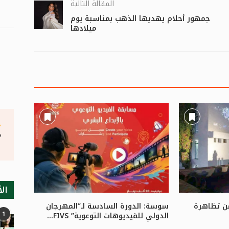
المقالة التالية
جمهور أحلام يهديها الذهب بمناسبة يوم
ميلادها
°
الأ
 من تظاهرة
سوسة: الدورة السادسة لـ”المهرجان
قليبية:
1
الدولي للفيديوهات التوعوية” FIVS...
بقليبية 