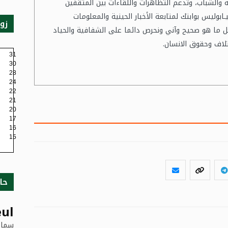
ة والشباب، وتدعم التظاهرات واللقاءات بين المثقفين
نيـابوليس بوابتك لمتابعة الأخبار الحينية والمعلومات
زو
ل ما هو صحيح وآني ونحرص دائما على الشفافية والحياد
تلاف وحقوق الانسان.
31
30
28
24
22
21
20
17
16
15
حا
ul
سماء