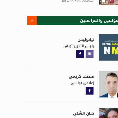
04/06/2025
2.4K زائر
مؤلفين والمراسلين
نيابوليس
تونس
رئيس التحرير
منصف كريمي
تونسي
إعلامي
حنان الشّلي