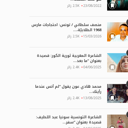
31/05/2026
17
23/08/2022
2.5K زائر
منصف سلطاني / تونس: احتجاجات مارس
1968 الطلابيّة،...
15/03/2026
2.5K زائر
الشاعرة المغربية ثورية الكور: قصيدة
بعنوان “ما بعد...
04/06/2025
2.4K زائر
محمد هادي عون يقول “لم أنس عندما
رأيتك...
13/08/2025
2.4K زائر
الشاعرة التونسية سونيا عبد اللطيف:
قصيدة بعنوان “سفر...