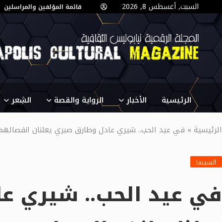
السبت, أغسطس 8, 2026
قائمة المؤلفين والمراسلين
الرئيسية
الأخبار
الرواية والقصة
الشِعر
الرئيسية
»
في عيد الحب.. شيري عادل وطارق صبري يعلنان انفصالهم
السينما
في عيد الحب.. شيري ع