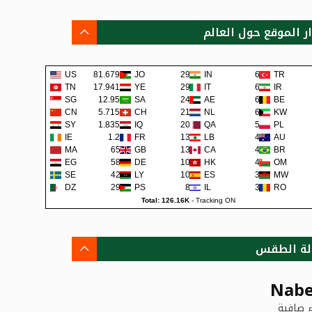
ار الموقع حول العالم
US
81.679K
JO
292
IN
68
TR
TN
17.941K
YE
290
IT
62
IR
SG
12.95K
SA
242
AE
62
BE
CN
5.715K
CH
219
NL
60
KW
SY
1.835K
IQ
200
QA
57
PL
IE
1.2K
FR
138
LB
48
AU
MA
659
GB
133
CA
45
BR
EG
581
DE
108
HK
42
OM
SE
422
LY
105
ES
38
MW
DZ
295
PS
80
IL
36
RO
Total: 126.16K
-
Tracking ON
لة الطقس
Nabe
 صافية