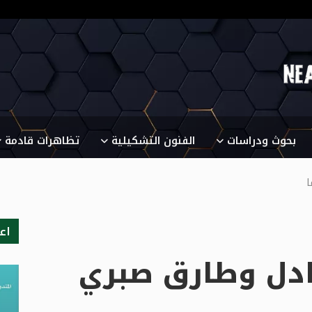
بحوث ودراسات
الفنون التشكيلية
تظاهرات قادمة
ا
اع
ادل وطارق صبري