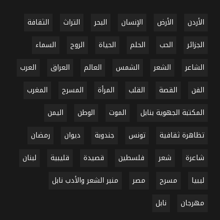
الأردن
الأرض
الإنسان
البحر
التراث
الثقافة
الجزائر
الحب
الحلم
الحياة
الروح
السماء
الشاعر
الشعر
الشمس
العالم
العراق
العرب
الفن
القصة
القلب
المرأة
المسرح
المغرب
المكتبة الجهوية بنابل
الموت
الوطن
اليمن
تظاهرة ثقافية
تونس
جندوبة
ديوان
رمضان
شاعرة
شعر
فلسطين
قصيدة
قليبية
لبنان
ليبيا
مسرح
مصر
منبر الشعر والأدب نابل
مهرجان
نابل