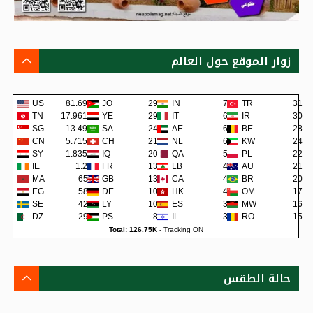
زوار الموقع حول العالم
US
81.69K
JO
293
IN
74
TR
31
TN
17.961K
YE
291
IT
62
IR
30
SG
13.49K
SA
243
AE
62
BE
28
CN
5.715K
CH
219
NL
60
KW
24
SY
1.835K
IQ
202
QA
57
PL
22
IE
1.2K
FR
138
LB
48
AU
21
MA
659
GB
135
CA
45
BR
20
EG
581
DE
109
HK
42
OM
17
SE
422
LY
105
ES
38
MW
16
DZ
299
PS
80
IL
36
RO
15
Total: 126.75K
-
Tracking ON
حالة الطقس