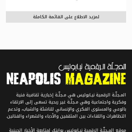
لمزيد الاطلاع على القائمة الكاملة
المـجلّـة الرقمية نيـابوليس هي مـجلّـة إخبارية ثقافية فنية
وفكرية واجتماعية وهي مـجلّـة غير ربحية تسعى إلى الارتقاء
بالوعي والمستوى الفكري والإنساني للناشئة والشباب، وتدعم
التظاهرات واللقاءات بين المثقفين والأدباء والشعراء والفنانين.
موقع المـجلّـة الرقمية نيـابوليس بوابتك لمتابعة الأخبار الحينية