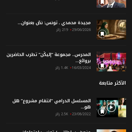
مجيدة محمدي ـ تونس: نصّ بعنوان...
29/06/2026
219 زائر
المحرس.. مجموعة “إليكُن” تطرب الحاضرين
بروائع...
16/03/2024
1.4K زائر
الأكثر متابعة
المسلسل الدرامي “انتقام مشروع” هل
هو...
23/08/2022
2.5K زائر