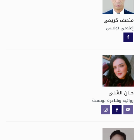
منصف كريمي
تونسي
إعلامي
حنان الشّلي
تونسية
روائية وشاعرة