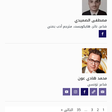
مصطفى الصميدي
يمني
شاعر، ناثر، هايكويست، مترجم أدب
محمد هادي عون
تونسي
شاعر
1
2
3
…
35
التالي »