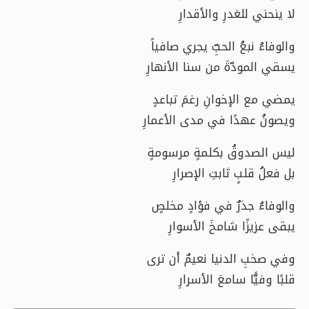
لا ينحني للغدرِ والأقدارِ
والوفاءُ نبعُ الحبِّ يجري صافياً
يسقي المودّةَ من سنا الأنهارِ
يمضي مع الإخوانِ رغمَ تباعدٍ
ويصونُ عهدًا في مدى الأعمارِ
ليس الصدوقُ بكلمةٍ مرسومةٍ
بل فعلُ قلبٍ ثابتِ الإصرارِ
والوفاءُ جذرٌ في فؤادٍ مخلصٍ
يبقى عزيزًا شامخَ الأسوارِ
وفي صخبِ الدنيا نعيمٌ أن ترى
قلبًا وفيًّا سامعَ الأسرارِ