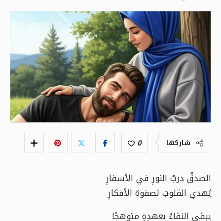
0
شاركها
الصدقُ دربُ النورِ في الأسفارِ
يُهدي القلوبَ لصفوةِ الأفكارِ
يبقى النقاءُ بعهدِهِ متوهجًا