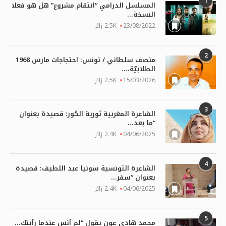
1
المسلسل الدرامي “انتقام مشروع” هل هو فعلا
النسخة...
23/08/2022
2.5K زائر
2
منصف سلطاني / تونس: احتجاجات مارس 1968
الطلابيّة،...
15/03/2026
2.5K زائر
3
الشاعرة المغربية ثورية الكور: قصيدة بعنوان
“ما بعد...
04/06/2025
2.4K زائر
4
الشاعرة التونسية سونيا عبد اللطيف: قصيدة
بعنوان “سفر...
04/06/2025
2.4K زائر
5
محمد هادي عون يقول “لم أنس عندما رأيتك...