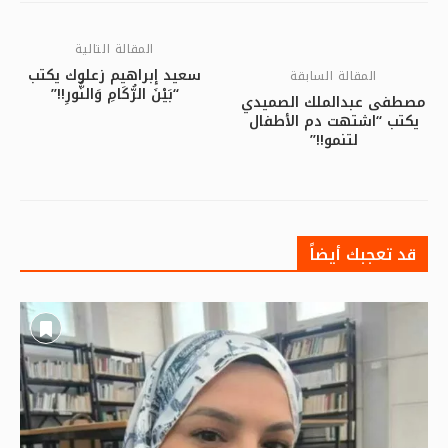
المقالة التالية
سعيد إبراهيم زعلوك يكتب
المقالة السابقة
“بَيْنَ الرُّكَامِ وَالنُّورِ!!”
مصطفى عبدالملك الصميدي
يكتب “اشتهت دم الأطفال
لتنمو!!”
قد تعجبك أيضاً