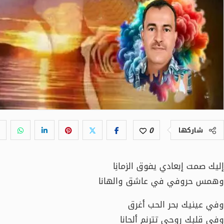
0
شاركها
إليك صمت إبعادي يفوق الزمانِا
وهمس حروفي في عاشق والهانا
وفي عينيك بحر الحب أغرق
وفي قلبك روحي تترنم ألحانا