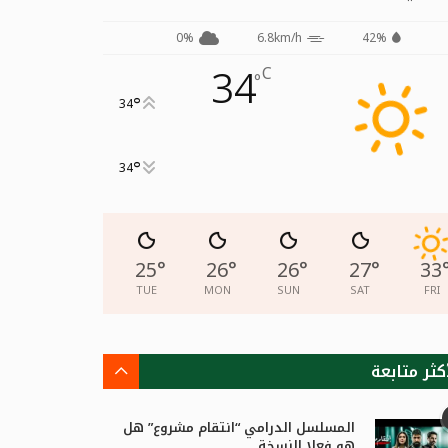
0%
6.8km/h
42%
34
C
°
°
34
°
34
25
°
26
°
26
°
27
°
33
TUE
MON
SUN
SAT
FRI
كثر متابعة
المسلسل الدرامي “انتقام مشروع” هل
هو فعلا النسخة...