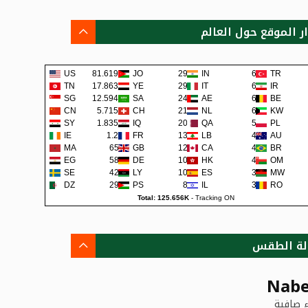
ار الموقع حول العالم
US
81.619K
JO
292
IN
65
TR
TN
17.863K
YE
290
IT
62
IR
SG
12.594K
SA
241
AE
62
BE
CN
5.715K
CH
219
NL
60
KW
SY
1.835K
IQ
200
QA
57
PL
IE
1.2K
FR
138
LB
48
AU
MA
659
GB
129
CA
45
BR
EG
581
DE
108
HK
42
OM
SE
422
LY
105
ES
38
MW
DZ
295
PS
80
IL
36
RO
Total: 125.656K
-
Tracking ON
لة الطقس
Nabe
 صافية