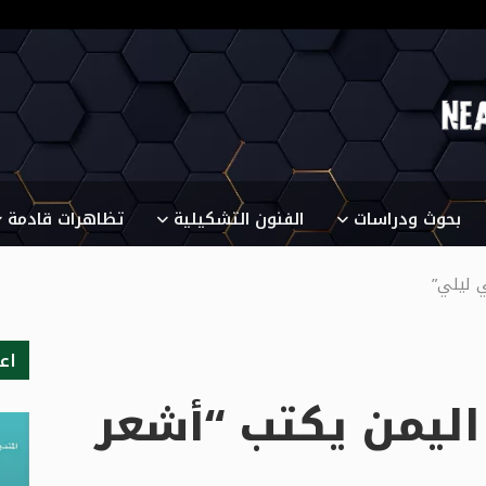
بحوث ودراسات
الفنون التشكيلية
تظاهرات قادمة
 ليلي”
اع
اليمن يكتب “أشعر