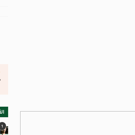
°
الأ
1