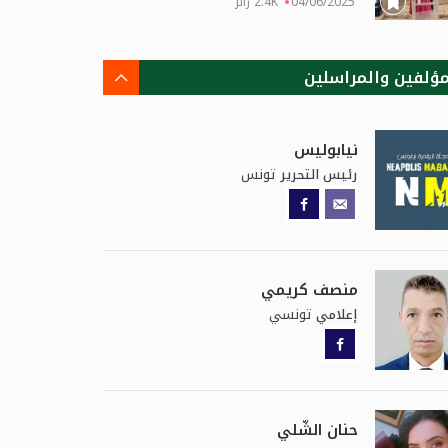
04/06/2025
2.4K زائر
مؤلفين والمراسلين
نيابوليس
تونس
رئيس التحرير
منصف كريمي
تونسي
إعلامي
حنان الشّلي