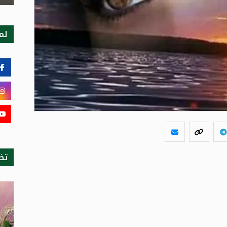
لمت
تظ