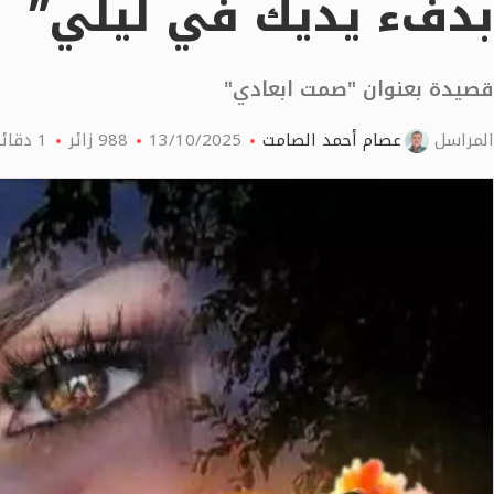
بدفء يديك في ليلي”
قصيدة بعنوان "صمت ابعادي"
المراسل
عصام أحمد الصامت
13/10/2025
988
زائر
1 دقائق اقرأ