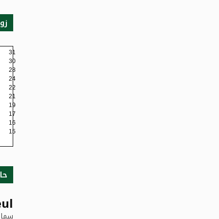
زو
31
30
28
24
22
21
19
17
16
15
حا
ul
سماء