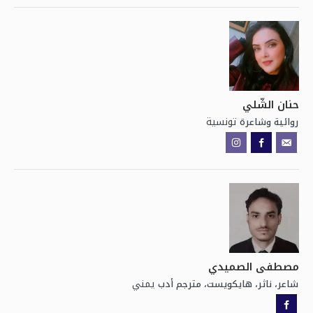
حنان الشّلي
تونسية
روائية وشاعرة
مصطفى الصميدي
يمني
شاعر، ناثر، هايكويست، مترجم أدب