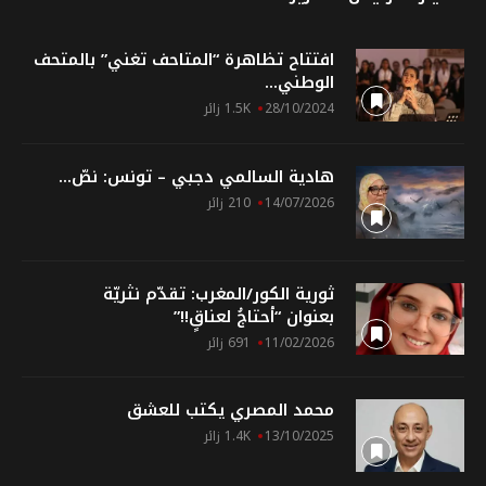
افتتاح تظاهرة “المتاحف تغني” بالمتحف
الوطني...
28/10/2024
1.5K زائر
هادية السالمي دجبي – تونس: نصّ...
14/07/2026
210 زائر
ثورية الكور/المغرب: تقدّم نثريّة
بعنوان “أحتاجُ لعناقٍ!!”
11/02/2026
691 زائر
محمد المصري يكتب للعشق
13/10/2025
1.4K زائر