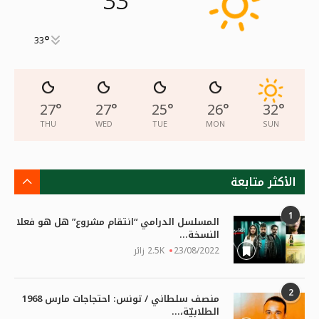
33
°
33
27
°
27
°
25
°
26
°
32
°
THU
WED
TUE
MON
SUN
الأكثر متابعة
1
المسلسل الدرامي “انتقام مشروع” هل هو فعلا
النسخة...
23/08/2022
2.5K زائر
2
منصف سلطاني / تونس: احتجاجات مارس 1968
الطلابيّة،...