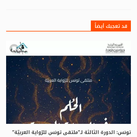
قد تعجبك أيضاً
تونس: الدورة الثالثة لـ”ملتقى تونس للرّواية العربيّة”