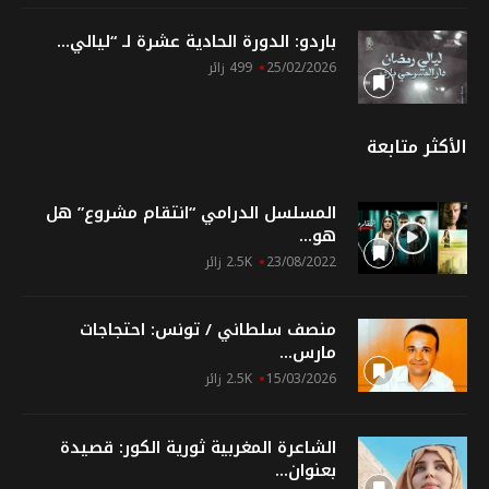
باردو: الدورة الحادية عشرة لـ “ليالي...
25/02/2026
499 زائر
الأكثر متابعة
المسلسل الدرامي “انتقام مشروع” هل
هو...
23/08/2022
2.5K زائر
منصف سلطاني / تونس: احتجاجات
مارس...
15/03/2026
2.5K زائر
الشاعرة المغربية ثورية الكور: قصيدة
بعنوان...