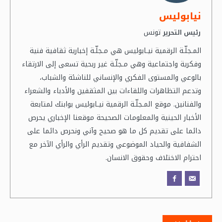
نيابوليس
تونس
رئيس التحرير
المـجلّـة الرقمية نيـابوليس هي مـجلّـة إخبارية ثقافية فنية
وفكرية واجتماعية وهي مـجلّـة غير ربحية تسعى إلى الارتقاء
بالوعي والمستوى الفكري والإنساني للناشئة والشباب،
وتدعم التظاهرات واللقاءات بين المثقفين والأدباء والشعراء
والفنانين. موقع المـجلّـة الرقمية نيـابوليس بوابتك لمتابعة
الأخبار الحينية والمعلومات الصحيحة موقعنا الإخباري يحرص
دائما على تقديم كل ما هو صحيح وآني ونحرص دائما على
الشفافية والحياد الموضوعي وتقديم الرأي والرأي الآخر مع
احترام الاختلاف وحقوق الانسان.