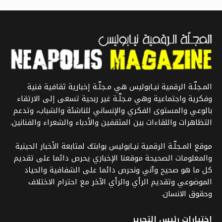
المـجلّـة الرقمية نيـابوليس هي مـجلّـة إخبارية ثقافية فنية
وفكرية واجتماعية وهي مـجلّـة غير ربحية تسعى إلى الارتقاء
بالوعي والمستوى الفكري والإنساني للناشئة والشباب، وتدعم
التظاهرات واللقاءات بين المثقفين والأدباء والشعراء والفنانين.
موقع المـجلّـة الرقمية نيـابوليس بوابتك لمتابعة الأخبار الحينية
والمعلومات الصحيحة موقعنا الإخباري يحرص دائما على تقديم
كل ما هو صحيح وآني ونحرص دائما على الشفافية والحياد
الموضوعي وتقديم الرأي والرأي الآخر مع احترام الاختلاف
وحقوق الانسان.
اختيارات رئيس التحرير