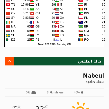
US
81.69K
JO
293
IN
74
TR
31
TN
17.961K
YE
291
IT
62
IR
30
SG
13.49K
SA
243
AE
62
BE
28
CN
5.715K
CH
219
NL
60
KW
24
SY
1.835K
IQ
202
QA
57
PL
22
IE
1.2K
FR
138
LB
48
AU
21
MA
659
GB
135
CA
45
BR
20
EG
581
DE
109
HK
42
OM
17
SE
422
LY
105
ES
38
MW
16
DZ
299
PS
80
IL
36
RO
15
Total: 126.75K
-
Tracking ON
حالة الطقس
Nabeul
سماء صافية
0%
3.7km/h
46%
C
°
33
°