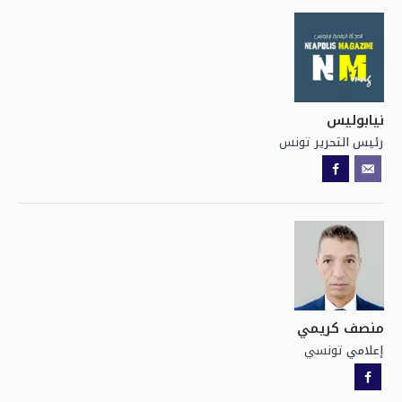
نيابوليس
تونس
رئيس التحرير
منصف كريمي
تونسي
إعلامي